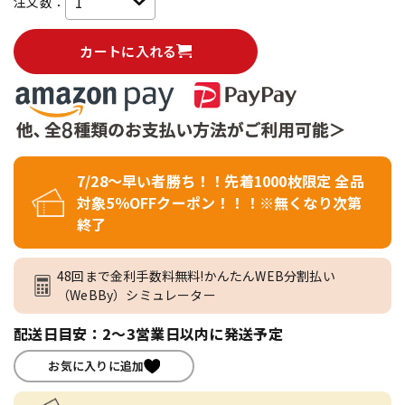
注文数：
カートに入れる
7/28～早い者勝ち！！先着1000枚限定 全品
対象5％OFFクーポン！！！※無くなり次第
終了
48回まで金利手数料無料!かんたんWEB分割払い
（WeBBy）シミュレーター
配送日目安：2～3営業日以内に発送予定
お気に入りに追加