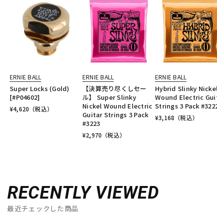
ERNIE BALL
ERNIE BALL
ERNIE BALL
Super Locks (Gold)
【決算売り尽くしセー
Hybrid Slinky Nicke
[#P04602]
ル】 Super Slinky
Wound Electric Gui
Nickel Wound Electric
Strings 3 Pack #322
¥
4,620
（税込）
Guitar Strings 3 Pack
¥
3,168
（税込）
#3223
¥
2,970
（税込）
RECENTLY VIEWED
最近チェックした商品