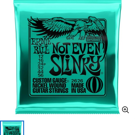
ベース
ウクレレ
ドラム
パーカッション
キーボード
電子ピアノ
管楽器
その他楽器
アンプ
エフェクター
DJ機器
DTM