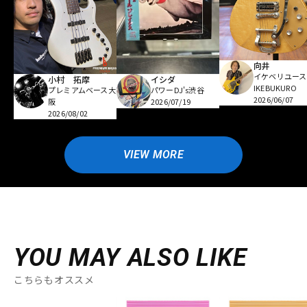
向井
イケベリユース
小村 拓摩
イシダ
IKEBUKURO
プレミアムベース大
パワーDJ's渋谷
2026/06/07
阪
2026/07/19
2026/08/02
VIEW MORE
YOU MAY ALSO LIKE
こちらもオススメ