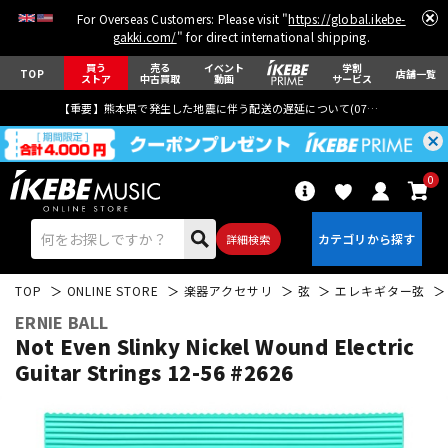
For Overseas Customers: Please visit "
https://global.ikebe-
gakki.com/
" for direct international shipping.
買う
売る
イベント
学割
TOP
店舗一覧
ストア
中古買取
動画
サービス
【重要】熊本県で発生した地震に伴う配送の遅延について(
07月29日
更新)
0
詳細検索
TOP
ONLINE STORE
楽器アクセサリ
弦
エレキギター弦
ERNIE BALL
Not Even Slinky Nickel Wound Electric
Guitar Strings 12-56 #2626
エレキギター
アコギ/エレアコ