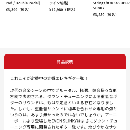
Pad / Double Pedal]
ライン納品)
Strings/#2834 SUPER
SLiNKY
¥
3,300
（税込）
¥
12,980
（税込）
¥
3,850
（税込）
商品説明
これこそが定番中の定番エレキギター弦！
現代の音楽シーンの中でブルータル、極悪、爆音様々な形
容詞で表現される、ダウン・チューニングによる重低音ギ
ターのサウンドは、もはや定番といえる存在となりまし
た。しかし、重低音サウンドに標準を合わせた専用の弦と
いうのは、あまり無かったのではないでしょうか。アーニ
ーボールより登場したEVEN SLINKYはまさにダウン・チュ
ーニング専用に開発されたギター弦です。煌びやかなサウ