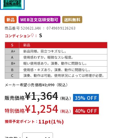
DTM オンライン納品
レコーディング機器
新品
WEB注文店頭受取可
送料無料
配信/ライブ機器
楽器アクセサリ
商品番号 520621
JAN ：
0749699126263
S
コンディション
：
中古
ヴィンテージ
メーカー希望小売価格
¥
2,090
（税込）
¥
1,364
販売価格
35% OFF
（税込）
¥
1,254
特別価格
40% OFF
（税込）
11pt(1%)
獲得予定ポイント：