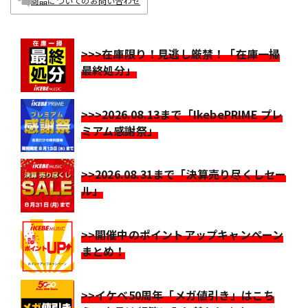
商品についてのお問い合わせ
>>>在庫限り！見逃し厳禁！「在庫一掃
最終処分」
>>>2026.08.13まで「IkebePRIME プレ
ミアム感謝祭」
>>2026.08.31まで「決算売り尽くしセー
ル」
>>開催中のポイントアップキャンペーン
まとめ！
>>イケベ50周年「メガ値引き」はこち