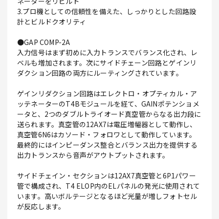
ネーターをリビルド
3.プロ機としての信頼性を備えた、しっかりとした回路設
計とビルドクオリティ
●GAP COMP-2A
入力信号はまず初めに入力トランスでバランス化され、レ
ベルも増加されます。次にサイドチェーン回路とゲインリ
ダクション回路の両方にルーティングされています。
ゲインリダクション回路はエレクトロ・オプティカル・ア
ッテネーターのT4Bモジュールを経て、GAINポテンショメ
ータと、2つのダブルトライオード真空管からなる出力段に
送られます。真空管の12AX7は電圧増幅器として動作し、
真空管6N6はカソード・フォロワとして動作しています。
最終的にはインピーダンス整合とバランス出力を提供する
出力トランスから音声がアウトプットされます。
サイドチェイン・セクションは12AX7真空管と6P1パワー
管で構成され、T4 ELOP内のELパネルの発光に使用されて
います。高いボルテージとなるほど光量が増しフォトセル
が反応します。