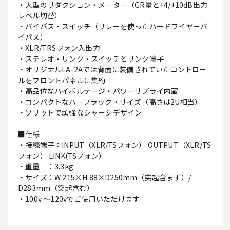
・大型のリダクション・メーター（GR量と+4/+10dB出力
レベル切替）
・バイパス・スイッチ（リレーを使ったハードワイヤーバ
イパス）
・XLR/TRSフォン入出力
・ステレオ・リンク・スイッチとリンク端子
・オリジナルLA-2Aでは背面に装備されていたコントロー
ルをフロントパネルに集約
・高品位なハイボルテージ・パワーサプライ内蔵
・コンパクトなハーフラック・サイズ（高さは2U相当）
・ソリッドで頑強なシャーシデザイン
■仕様
・接続端子：INPUT（XLR/TSフォン） OUTPUT（XLR/TS
フォン） LINK(TSフォン）
・重量 ：3.3kg
・サイズ：W 215×H 88×D250mm（突起含まず）/
D283mm（突起含む）
・100v ～120vでご使用いただけます