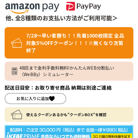
7/28～早い者勝ち！！先着1000枚限定 全品
対象5％OFFクーポン！！！※無くなり次第
終了
48回まで金利手数料無料!かんたんWEB分割払い
（WeBBy）シミュレーター
配送日目安：お取り寄せ商品 納期は別途ご連絡
お気に入りに追加
使えるクーポンあるかも"クーポンBOX"を確認