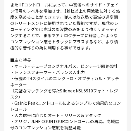
またHFコントロールによって、中高域へのサイド・チェイ
ン信号のレベルを増加させ、1kHz以上の周波数に対する感
度を高めることができます。従来は放送局で高域の過変調
のトリートメントに使用されていた機能ですが、現代のレ
コーディングでは高域の周波数のみをより強くリミッティ
ングすることで、まるでアナログテープに録音したような
コンプレッション感をトラックにプラスするなど、より積
極的な音作りの為に利用する事ができます。
■主な特長
・オール・チューブのシグナルパス、ビンテージ回路設計
・トランスフォーマー・バランス入出力
・伝説のT4スタイルのエレクトロ・オプティカル・アッテ
ネーター
（完璧なマッチングを得たSilonex NSL5910フォト・レジ
スタ）
・GainとPeakコントロールによるシンプルで効果的なコン
トロール
・入力信号に応じたオート・リリース＆アタック
・オリジナルHF COUNTOURコントロールの再現。高域信
号のコンプレッション感度を調整可能