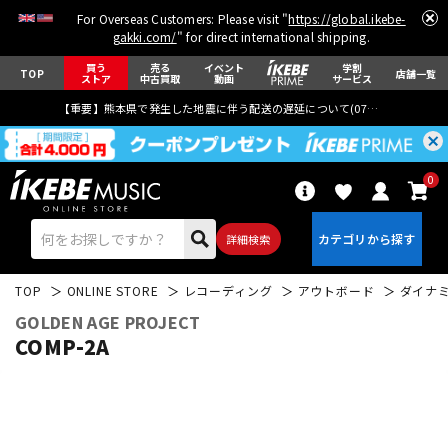
For Overseas Customers: Please visit "
https://global.ikebe-
gakki.com/
" for direct international shipping.
買う
売る
イベント
学割
TOP
店舗一覧
ストア
中古買取
動画
サービス
【重要】熊本県で発生した地震に伴う配送の遅延について(
07月29日
更新)
0
詳細検索
TOP
ONLINE STORE
レコーディング
アウトボード
ダイナミ
GOLDEN AGE PROJECT
COMP-2A
エレキギター
アコギ/エレアコ