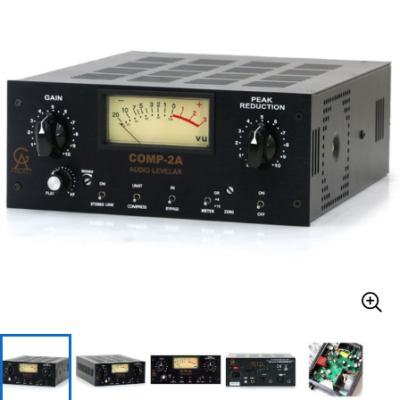
ベース
ウクレレ
ドラム
パーカッション
キーボード
電子ピアノ
管楽器
その他楽器
アンプ
エフェクター
DJ機器
DTM