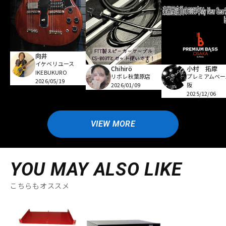
向井
イケベリユース
Chihirö
小村 拓摩
IKEBUKURO
リボレ秋葉原店
プレミアムベー
2026/05/19
2026/01/09
阪
2025/12/06
VIEW MORE
YOU MAY ALSO LIKE
こちらもオススメ