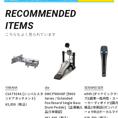
RECOMMENDED
ITEMS
こちらもよく見られています
YAMAHA
dw
SENNHEISER
CSAT924A [シンバルスタ
DWCP9000XF [9000
e945 (ダイナミックマ
ンドアタッチメント]
Series / Extended
ク)(超単一指向性・ス
Footboard Single Bass
ーカーディオイド)(国
¥
3,850
（税込）
Drum Pedals] 【正規輸入
規品2年保証)(ゼンハイ
品/5年保証】
ー e 945)(ボーカルマ
¥
61,600
（税込）
¥
29,700
（税込）