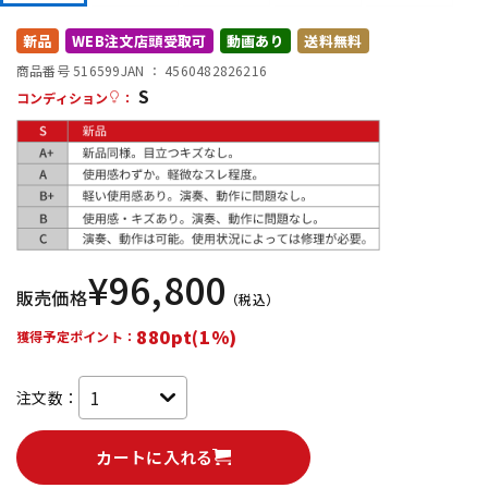
DTM オンライン納品
レコーディング機器
新品
WEB注文店頭受取可
動画あり
送料無料
商品番号 516599
JAN ：
4560482826216
S
配信/ライブ機器
楽器アクセサリ
コンディション
：
中古
ヴィンテージ
¥
96,800
販売価格
（税込）
880pt(1%)
獲得予定ポイント：
注文数：
カートに入れる