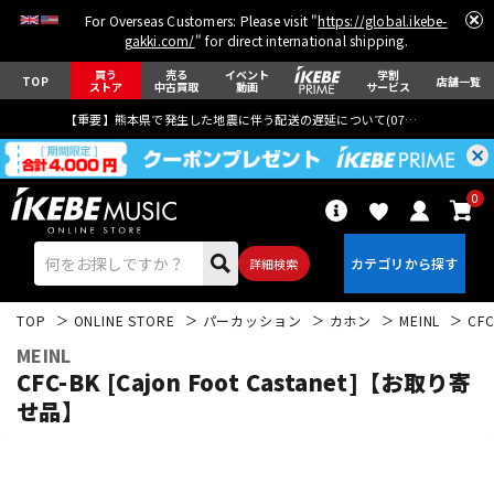
For Overseas Customers: Please visit "
https://global.ikebe-
gakki.com/
" for direct international shipping.
買う
売る
イベント
学割
TOP
店舗一覧
ストア
中古買取
動画
サービス
【重要】熊本県で発生した地震に伴う配送の遅延について(
07月29日
更新)
0
詳細検索
TOP
ONLINE STORE
パーカッション
カホン
MEINL
CF
MEINL
CFC-BK [Cajon Foot Castanet]【お取り寄
せ品】
エレキギター
アコギ/エレアコ