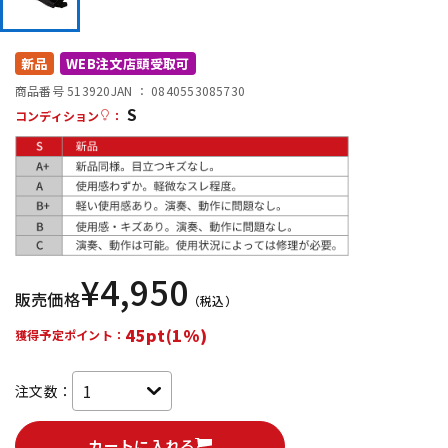
DTM オンライン納品
レコーディング機器
新品
WEB注文店頭受取可
配信/ライブ機器
楽器アクセサリ
商品番号 513920
JAN ：
0840553085730
S
コンディション
：
中古
ヴィンテージ
¥
4,950
販売価格
（税込）
45pt(1%)
獲得予定ポイント：
注文数：
カートに入れる