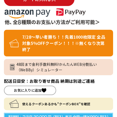
7/28～早い者勝ち！！先着1000枚限定 全品
対象5％OFFクーポン！！！※無くなり次第
終了
48回まで金利手数料無料!かんたんWEB分割払い
（WeBBy）シミュレーター
配送日目安：お取り寄せ商品 納期は別途ご連絡
お気に入りに追加
使えるクーポンあるかも"クーポンBOX"を確認