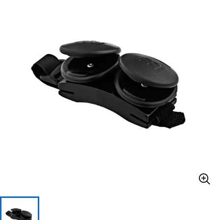
ベース
ウクレレ
ドラム
パーカッション
キーボード
電子ピアノ
管楽器
その他楽器
アンプ
エフェクター
DJ機器
DTM