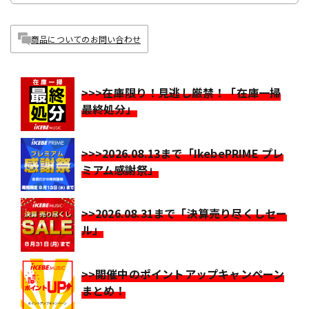
商品についてのお問い合わせ
>>>在庫限り！見逃し厳禁！「在庫一掃
最終処分」
>>>2026.08.13まで「IkebePRIME プレ
ミアム感謝祭」
>>2026.08.31まで「決算売り尽くしセー
ル」
>>開催中のポイントアップキャンペーン
まとめ！