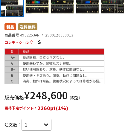
DTM オンライン納品
レコーディング機器
配信/ライブ機器
楽器アクセサリ
新品
送料無料
商品番号 490225
JAN ：
2500120000013
S
コンディション
：
中古
ヴィンテージ
¥
248,600
販売価格
（税込）
2260pt(1%)
獲得予定ポイント：
注文数：