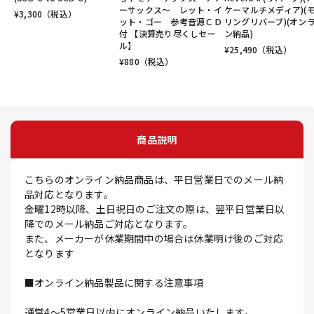
ーサックス～ レット・イ
ケーマルチメディア)(
¥
3,300
（税込）
ット・ゴー 参考音源ＣＤ
リングリバーブ)(オン
付 【決算売り尽くしセー
ン納品)
ル】
¥
25,490
（税込）
¥
880
（税込）
商品説明
こちらのオンライン納品商品は、平日営業日でのメール納
品対応となります。
金曜12時以降、土日祝日のご注文の際は、翌平日営業日以
降でのメール納品ご対応となります。
また、メーカーが休業期間中の場合は休業明け後のご対応
となります
■オンライン納品製品に関する注意事項
通常4～5営業日以内にオンライン納品いたします。