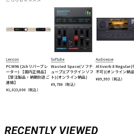
Lexicon
Softube
Audioease
PCM96 (2chリバーブレ
Wasted Space(ソフチ
Altiverb 8 Regular
ーター) 【国内正規品】
ューブ)(プラグインソフ
不可)(オンライン納品
【受注製品・納期別途ご
ト)(オンライン納品)
¥
89,993
（税込）
連絡】
¥
9,786
（税込）
¥
1,023,000
（税込）
RECENTLY VIEWED