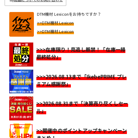
DTM機材 Lexiconをお持ちですか？
>>DTM機材 Lexicon
>>DTM機材 Lexicon
>>>在庫限り！見逃し厳禁！「在庫一掃
最終処分」
>>>2026.08.13まで「IkebePRIME プレ
ミアム感謝祭」
>>2026.08.31まで「決算売り尽くしセー
ル」
>>開催中のポイントアップキャンペーン
まとめ！