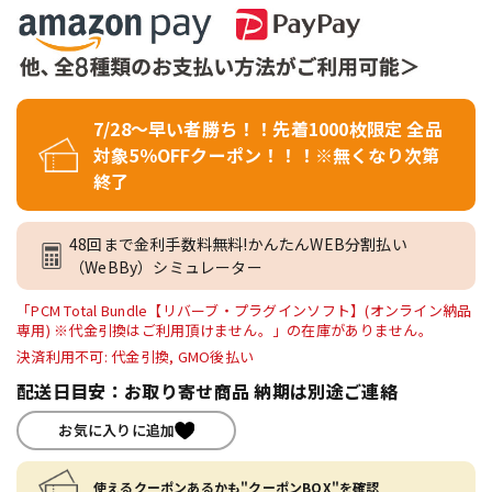
7/28～早い者勝ち！！先着1000枚限定 全品
対象5％OFFクーポン！！！※無くなり次第
終了
48回まで金利手数料無料!かんたんWEB分割払い
（WeBBy）シミュレーター
「PCM Total Bundle【リバーブ・プラグインソフト】(オンライン納品
専用) ※代金引換はご利用頂けません。」の在庫がありません。
決済利用不可: 代金引換, GMO後払い
配送日目安：お取り寄せ商品 納期は別途ご連絡
お気に入りに追加
使えるクーポンあるかも"クーポンBOX"を確認