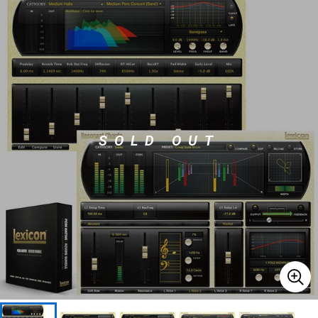
ベース
ウクレレ
ドラム
パーカッション
キーボード
電子ピアノ
SOLD OUT
管楽器
その他楽器
アンプ
エフェクター
DJ機器
DTM