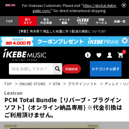
For Overseas Customers: Please visit "
https://global.ikebe-
gakki.com/
" for direct international shipping.
買う
売る
イベント
学割
TOP
店舗一覧
ストア
中古買取
動画
サービス
【重要】熊本県で発生した地震に伴う配送の遅延について(
07月29日
更新)
0
詳細検索
TOP
ONLINE STORE
DTM
プラグインソフト
ディレイ・リ
Lexicon
PCM Total Bundle【リバーブ・プラグイン
ソフト】(オンライン納品専用) ※代金引換は
ご利用頂けません。
エレキギター
アコギ/エレアコ