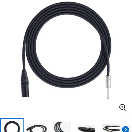
ベース
ウクレレ
ドラム
パーカッション
キーボード
電子ピアノ
管楽器
その他楽器
アンプ
エフェクター
DJ機器
DTM