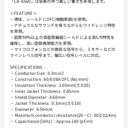
「CB-6560」は音楽の持つ美しい響きを表現します。
＜FEATURE＞
・導体、シールドにOFC(無酸素銅)を使用。
・ナチュラルなサウンドを保ちながらもワイドレンジ特性
を実現。
・密度94%以上の高密度編組シールドによる高S/N特性を
確保し、高い空間再現能力を実現。
・マイクロフォンなどの微弱な信号から、ミキサーなどの
ラインレベル信号まで、幅広い信号レベルに対応。
SPECIFICATIONS
・ Conductor Size : 0.3mm2
・ Construction : 60/0.08A OFC (No/mm)
・ Insulation Thickness : 2.00mm(±0.05)
・ Inner Jacket Thickness : 0.65mm
・ Shield Diameter : 4.60mm
・ Jacket Thickness : 0.3mm(±0.10)
・ Diameter : 6.50mm
・ Maximum conductor resistance(20・C) : 60≧(Ω/km)
・ Capacitance(1kHz)：Approx.160 (pF/m)