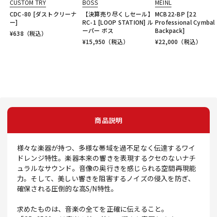
CUSTOM TRY
BOSS
MEINL
CDC-80 [ダストクリーナ
【決算売り尽くしセール】
MCB22-BP [22
ー]
RC-1 [LOOP STATION] ル
Professional Cymbal
ーパー ボス
Backpack]
¥
638
（税込）
¥
15,950
（税込）
¥
22,000
（税込）
商品説明
様々な楽器が持つ、多様な帯域を過不足なく伝達するワイ
ドレンジ特性。楽器本来の響きを表現するクセのないナチ
ュラルなサウンド。音像の奥行きを感じられる空間再現能
力。そして、美しい響きを阻害するノイズの侵入を防ぎ、
確保される圧倒的な高S/N特性。
求めたものは、音楽の全てを正確に伝えること。