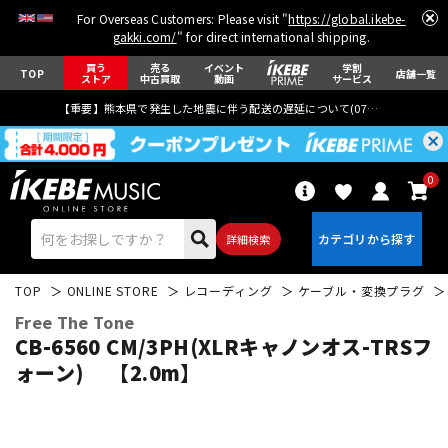
For Overseas Customers: Please visit "
https://global.ikebe-
gakki.com/
" for direct international shipping.
買う
売る
イベント
学割
TOP
店舗一覧
ストア
中古買取
動画
サービス
【重要】熊本県で発生した地震に伴う配送の遅延について(
07月29日
更新)
0
詳細検索
TOP
ONLINE STORE
レコーディング
ケーブル・変換プラグ
Free The Tone
CB-6560 CM/3PH(XLRキャノンオス-TRSフ
ォーン) 【2.0m】
エレキギター
アコギ/エレアコ