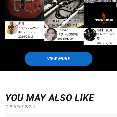
向井
イケベリユース
Chihirö
小村 拓摩
IKEBUKURO
リボレ秋葉原店
プレミアムベー
2026/05/19
2026/01/09
阪
2025/12/06
VIEW MORE
YOU MAY ALSO LIKE
こちらもオススメ