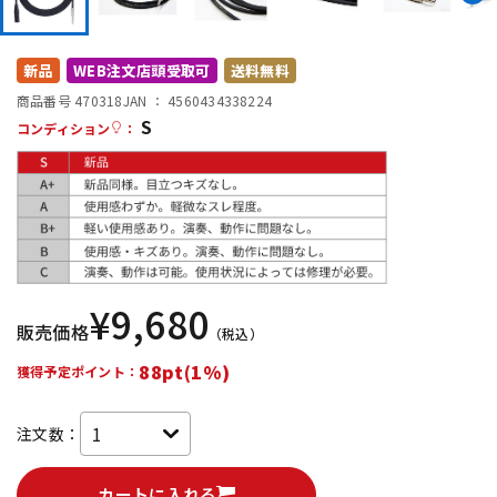
DTM オンライン納品
レコーディング機器
新品
WEB注文店頭受取可
送料無料
配信/ライブ機器
楽器アクセサリ
商品番号 470318
JAN ：
4560434338224
S
コンディション
：
中古
ヴィンテージ
¥
9,680
販売価格
（税込）
88pt(1%)
獲得予定ポイント：
注文数：
カートに入れる