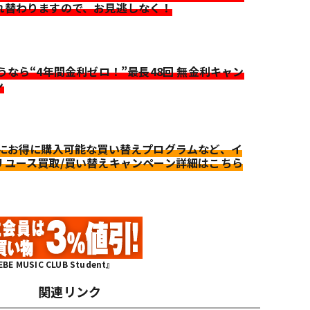
れ替わりますので、お見逃しなく！
迷うなら“4年間金利ゼロ！”最長48回 無金利キャン
ン
更にお得に購入可能な買い替えプログラムなど、イ
リユース買取/買い替えキャンペーン詳細はこちら
MUSIC CLUB Student』
関連リンク