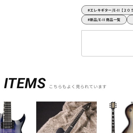
エレキギター/E-II【２
新品/E-II 商品一覧
D
ITEMS
こちらもよく見られています