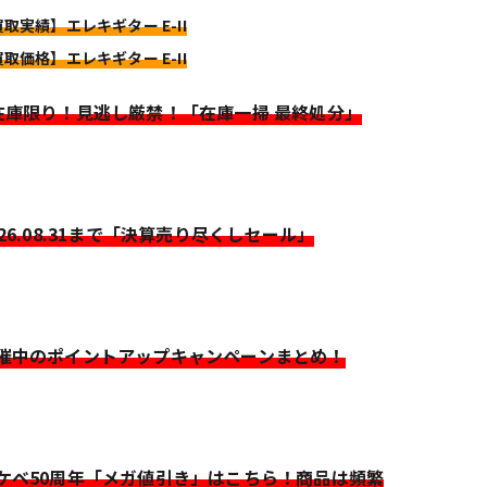
買取実績】エレキギター E-II
買取価格】エレキギター E-II
>在庫限り！見逃し厳禁！「在庫一掃 最終処分」
026.08.31まで「決算売り尽くしセール」
開催中のポイントアップキャンペーンまとめ！
イケベ50周年「メガ値引き」はこちら！商品は頻繁