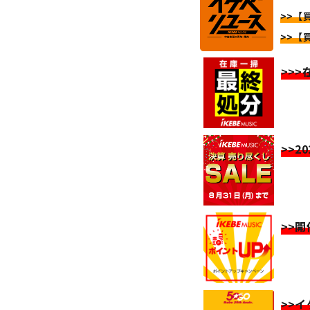
>>【
>>【
>>
>>2
>>
>>