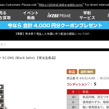
eas Customers: Please visit "
https://global.ikebe-gakki.com/
" for direct intern
売る
イベント
学割
古買取
動画
サービス
【重要】熊本県で発生した地震に伴う配送の遅延について(
07月29日
更新)
EC EMG (Black Satin) 【受注生産品】
ベース
ウクレレ
新品
送料無料
商品番号 441614
JAN ：
45153
S
コンディション
：
管楽器
その他楽器