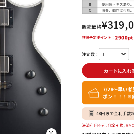
DTM オンラ
レコーディン
イン納品
グ機器
¥
319,
販売価格
ジ
2900pt
獲得予定ポイント：
注文数：
カートに入れ
7/28～早い
ポン！！！※
48回まで金利手数
決済利用不可: 代金引換, GM