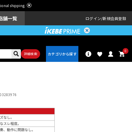
ational shipping.
店舗一覧
ログイン
新規会員登録
0
詳細検索
パーカッショ
ドラム
ン
03283976
アンプ
エフェクター