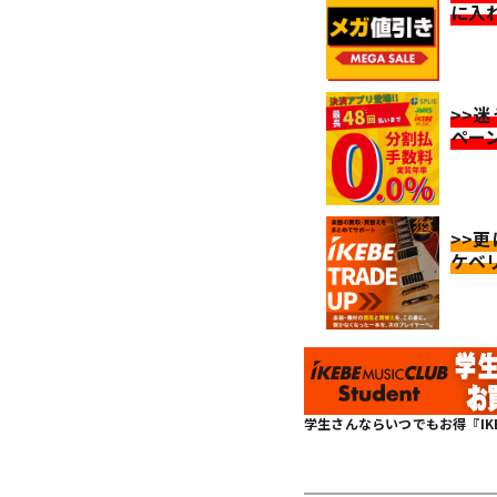
に入
>>
ペー
>>
ケベ
学生さんならいつでもお得『IKEBE 