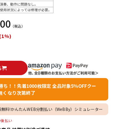
配信/ライブ
楽器アクセサ
機器
リ
000
（税込）
(1%)
る
者勝ち！！先着1000枚限定 全品対象5％OFFクー
無くなり次第終了
料無料!かんたんWEB分割払い（WeBBy）シミュレーター
O後払い