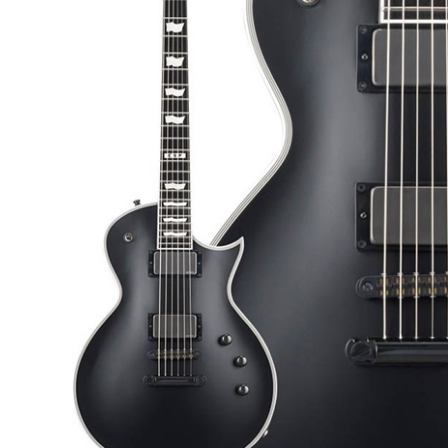
DJ機器
DTM
中古
ヴィンテー