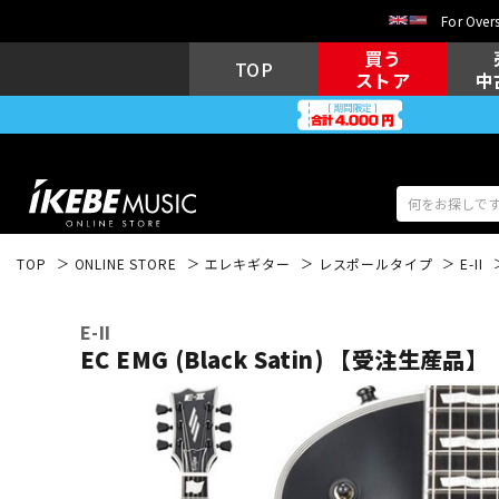
For Overs
買う
TOP
ストア
中
TOP
ONLINE STORE
エレキギター
レスポールタイプ
E-II
アコギ/エレ
エレキギター
アコ
E-II
EC EMG (Black Satin) 【受注生産品】
キーボード
電子ピアノ