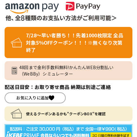
7/28～早い者勝ち！！先着1000枚限定 全品
対象5％OFFクーポン！！！※無くなり次第
終了
48回まで金利手数料無料!かんたんWEB分割払い
（WeBBy）シミュレーター
配送日目安：お取り寄せ商品 納期は別途ご連絡
お気に入りに追加
使えるクーポンあるかも"クーポンBOX"を確認