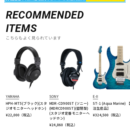
RECOMMENDED
ITEMS
こちらもよく見られています
YAMAHA
SONY
E-II
HPH-MT5(ブラック)(スタ
MDR-CD900ST (ソニー)
ST-1 (Aqua Marine) 
ジオモニターヘッドホン)
(MDRCD900ST)(密閉型)
注生産品】
(スタジオ定番モニターヘ
¥
22,000
（税込）
¥
324,500
（税込）
ッドホン)
¥
24,860
（税込）