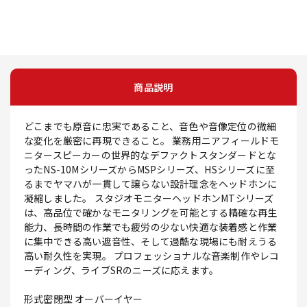
商品説明
どこまでも原音に忠実であること、音色や音像定位の微細
な変化を厳密に再現できること。 業務用ニアフィールドモ
ニタースピーカーの世界的なデファクトスタンダードとな
ったNS-10MシリーズからMSPシリーズ、HSシリーズに至
るまでヤマハが一貫して譲らない設計理念をヘッドホンに
凝縮しました。 スタジオモニターヘッドホンMTシリーズ
は、高品位で確かなモニタリングを可能とする精確な再生
能力、長時間の作業でも疲労の少ない快適な装着感と作業
に集中できる高い遮音性、そして過酷な現場にも耐えうる
高い耐久性を実現。 プロフェッショナルな音楽制作やレコ
ーディング、ライブSRのニーズに応えます。
形式密閉型 オーバーイヤー