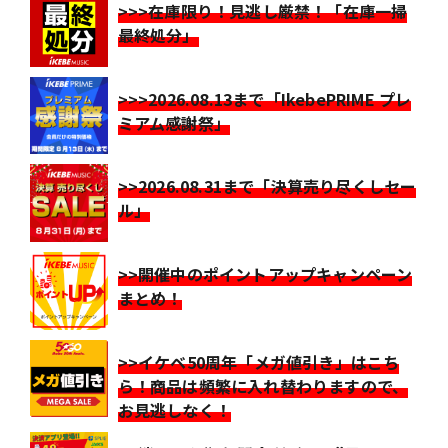
>>>在庫限り！見逃し厳禁！「在庫一掃
最終処分」
>>>2026.08.13まで「IkebePRIME プレ
ミアム感謝祭」
>>2026.08.31まで「決算売り尽くしセー
ル」
>>開催中のポイントアップキャンペーン
まとめ！
>>イケベ50周年「メガ値引き」はこち
ら！商品は頻繁に入れ替わりますので、
お見逃しなく！