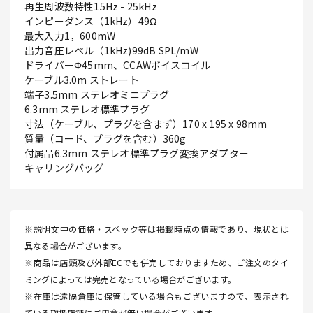
再生周波数特性15Hz - 25kHz
インピーダンス（1kHz）49Ω
最大入力1，600mW
出力音圧レベル（1kHz)99dB SPL/mW
ドライバーΦ45mm、CCAWボイスコイル
ケーブル3.0m ストレート
端子3.5mm ステレオミニプラグ
6.3mm ステレオ標準プラグ
寸法（ケーブル、プラグを含まず）170 x 195 x 98mm
質量（コード、プラグを含む）360g
付属品6.3mm ステレオ標準プラグ変換アダプター
キャリングバッグ
※説明文中の価格・スペック等は掲載時点の情報であり、現状とは
異なる場合がございます。
※商品は店頭及び外部ECでも併売しておりますため、ご注文のタイ
ミングによっては完売となっている場合がございます。
※在庫は遠隔倉庫に保管している場合もございますので、表示され
ている取扱店舗にご用意が無い場合がございます。