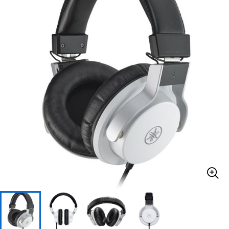
ベース
ウクレレ
ドラム
パーカッション
キーボード
電子ピアノ
管楽器
その他楽器
アンプ
エフェクター
DJ機器
DTM