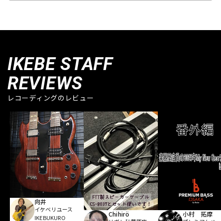
IKEBE STAFF
REVIEWS
レコーディングのレビュー
向井
イケベリユース
Chihirö
小村 拓摩
IKEBUKURO