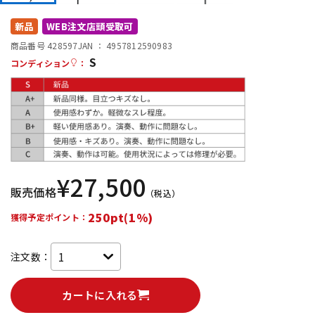
DTM オンライン納品
レコーディング機器
新品
WEB注文店頭受取可
商品番号 428597
JAN ：
4957812590983
S
配信/ライブ機器
楽器アクセサリ
コンディション
：
中古
ヴィンテージ
¥
27,500
販売価格
（税込）
250pt(1%)
獲得予定ポイント：
注文数：
カートに入れる