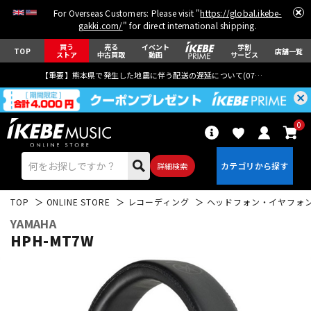
For Overseas Customers: Please visit "
https://global.ikebe-
gakki.com/
" for direct international shipping.
買う
売る
イベント
学割
TOP
店舗一覧
ストア
中古買取
動画
サービス
【重要】熊本県で発生した地震に伴う配送の遅延について(
07月29日
更新)
0
詳細検索
TOP
ONLINE STORE
レコーディング
ヘッドフォン・イヤフォ
YAMAHA
HPH-MT7W
エレキギター
アコギ/エレアコ