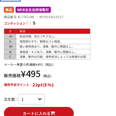
DTM オンライン納品
レコーディング機器
新品
WEB注文店頭受取可
商品番号 417763
JAN ：
4939334119217
S
配信/ライブ機器
楽器アクセサリ
コンディション
：
中古
ヴィンテージ
メーカー希望小売価格
¥
495
（税込）
¥
495
販売価格
（税込）
22pt(5%)
獲得予定ポイント：
注文数：
カートに入れる