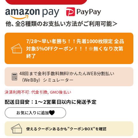
7/28～早い者勝ち！！先着1000枚限定 全品
対象5％OFFクーポン！！！※無くなり次第
終了
48回まで金利手数料無料!かんたんWEB分割払い
（WeBBy）シミュレーター
決済利用不可: 代金引換, GMO後払い
配送日目安：1～2営業日以内に発送予定
お気に入りに追加
使えるクーポンあるかも"クーポンBOX"を確認