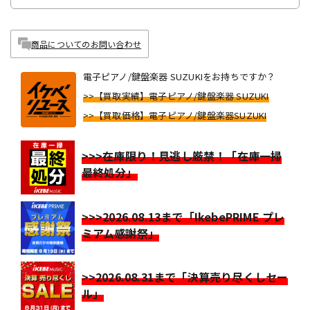
商品についてのお問い合わせ
電子ピアノ/鍵盤楽器 SUZUKIをお持ちですか？
>>【買取実績】電子ピアノ/鍵盤楽器 SUZUKI
>>【買取価格】電子ピアノ/鍵盤楽器SUZUKI
>>>在庫限り！見逃し厳禁！「在庫一掃
最終処分」
>>>2026.08.13まで「IkebePRIME プレ
ミアム感謝祭」
>>2026.08.31まで「決算売り尽くしセー
ル」