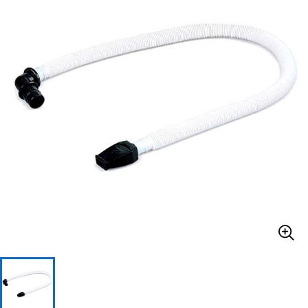
ベース
ウクレレ
ドラム
パーカッション
キーボード
電子ピアノ
管楽器
その他楽器
アンプ
エフェクター
DJ機器
DTM