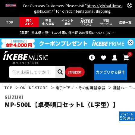
For Overseas Customers: Please visit "
https://global.ikebe-
gakki.com/
" for direct international shipping.
買う
売る
イベント
学割
TOP
店舗一覧
ストア
中古買取
動画
サービス
【重要】熊本県で発生した地震に伴う配送の遅延について(
07月29日
更新)
0
詳細検索
TOP
ONLINE STORE
電子ピアノ・その他鍵盤楽器
鍵盤ハーモ
SUZUKI
MP-500L【卓奏唄口セットL（L字型）】
ポイント
5%
還元
エレキギター
アコギ/エレアコ