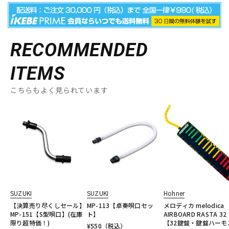
RECOMMENDED
ITEMS
こちらもよく見られています
SUZUKI
SUZUKI
Hohner
【決算売り尽くしセール】
MP-113【卓奏唄口セッ
メロディカ melodica
MP-151【S型唄口】(在庫
ト】
AIRBOARD RASTA 32
限り超特価！)
【32鍵盤・鍵盤ハーモ
¥
550
（税込）