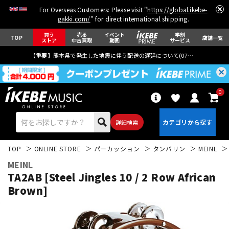
For Overseas Customers: Please visit "
https://global.ikebe-
gakki.com/
" for direct international shipping.
買う
売る
イベント
学割
TOP
店舗一覧
ストア
中古買取
動画
サービス
【重要】熊本県で発生した地震に伴う配送の遅延について(
07月29日
更新)
0
詳細検索
TOP
ONLINE STORE
パーカッション
タンバリン
MEINL
MEINL
TA2AB [Steel Jingles 10 / 2 Row African
Brown]
エレキギター
アコギ/エレアコ