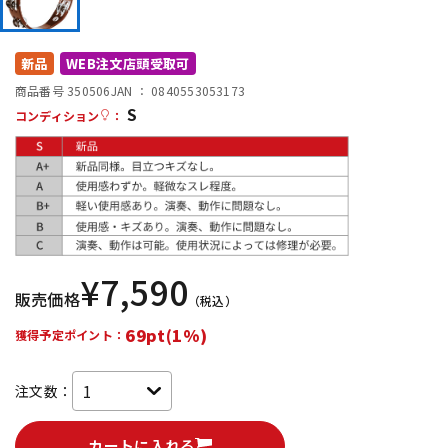
DTM オンライン納品
レコーディング機器
新品
WEB注文店頭受取可
配信/ライブ機器
楽器アクセサリ
商品番号 350506
JAN ：
0840553053173
S
コンディション
：
中古
ヴィンテージ
¥
7,590
販売価格
（税込）
69pt(1%)
獲得予定ポイント：
注文数：
カートに入れる