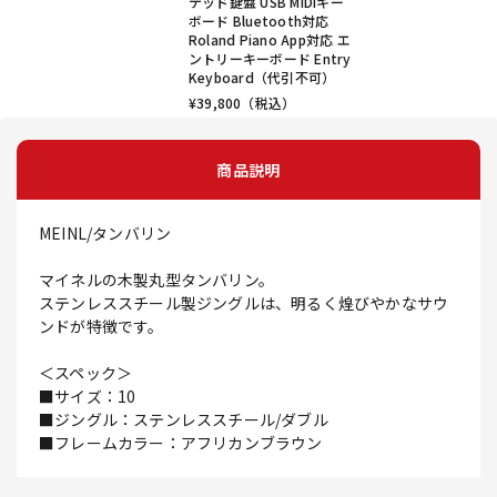
テッド鍵盤 USB MIDIキー
ボード Bluetooth対応
Roland Piano App対応 エ
ントリーキーボード Entry
Keyboard（代引不可）
¥
39,800
（税込）
商品説明
MEINL/タンバリン
マイネルの木製丸型タンバリン。
ステンレススチール製ジングルは、明るく煌びやかなサウ
ンドが特徴です。
＜スペック＞
■サイズ：10
■ジングル：ステンレススチール/ダブル
■フレームカラー：アフリカンブラウン