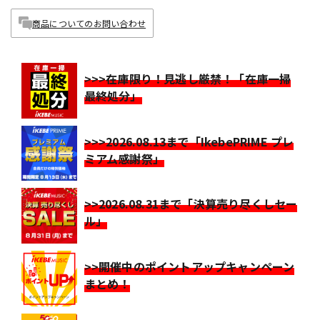
商品についてのお問い合わせ
>>>在庫限り！見逃し厳禁！「在庫一掃
最終処分」
>>>2026.08.13まで「IkebePRIME プレ
ミアム感謝祭」
>>2026.08.31まで「決算売り尽くしセー
ル」
>>開催中のポイントアップキャンペーン
まとめ！