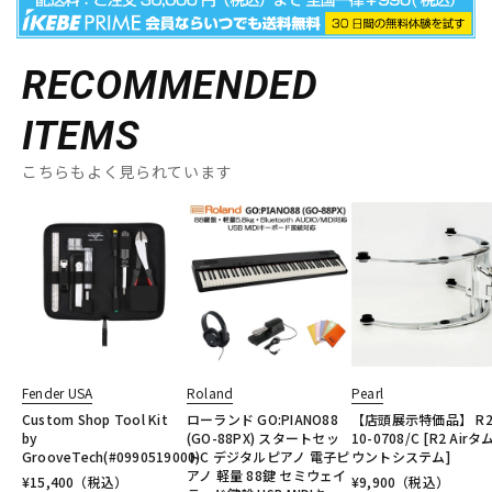
RECOMMENDED
ITEMS
こちらもよく見られています
Fender USA
Roland
Pearl
Custom Shop Tool Kit
ローランド GO:PIANO88
【店頭展示特価品】 R2A
by
(GO-88PX) スタートセッ
10-0708/C [R2 Air
GrooveTech(#0990519000)
トC デジタルピアノ 電子ピ
ウントシステム]
アノ 軽量 88鍵 セミウェイ
¥
15,400
（税込）
¥
9,900
（税込）