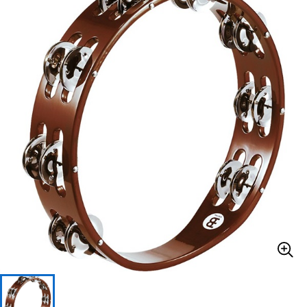
ベース
ウクレレ
ドラム
パーカッション
キーボード
電子ピアノ
管楽器
その他楽器
アンプ
エフェクター
DJ機器
DTM