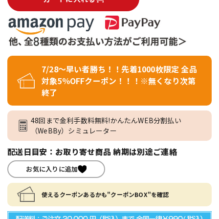
7/28～早い者勝ち！！先着1000枚限定 全品
対象5％OFFクーポン！！！※無くなり次第
終了
48回まで金利手数料無料!かんたんWEB分割払い
（WeBBy）シミュレーター
配送日目安：お取り寄せ商品 納期は別途ご連絡
お気に入りに追加
使えるクーポンあるかも"クーポンBOX"を確認