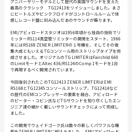
アニバーサリーモデルとして歴代の英国サウンドを支えた
最高のクラシック TG12413をリイシューしました。まさ
にビートルズやピンクフロイドがコントロールルームで体
感しレコード盤に刻み込んだあのサウンドが蘇ります。
EMI/アビィロードスタジオは1956年頃から独自の技術でリ
ミッターRS114真空管リミッターの開発をスタート、1966
年にはRS168 ZENER LIMITERの１号機を、そしてその後
集大成ともいえるTGコンソール用のストリップタイプを完
成させました。オリジナルのTG LIMITERはFairchild 660
のLimitモードとAltec 436/RS124のComp 1モードを1台
で再現するべく開発されています。
今回復刻されたこのTG12413 ZENER LIMITERは EMI
RS168とTG12345コンソールストリップ、TG12414など
の歴代のEMIコンプレッサーの要素を融合、アビィロード
のピーター・コビン氏などTGサウンドを知り尽くしたエン
ジニア達の細かく厳しいサウンドチェックによって完成し
ました。
この開発でウェイドゴーク氏は数々の新しくパワフルな機
能をZENER LIMITERに組込みました。 EMI/アビィロード