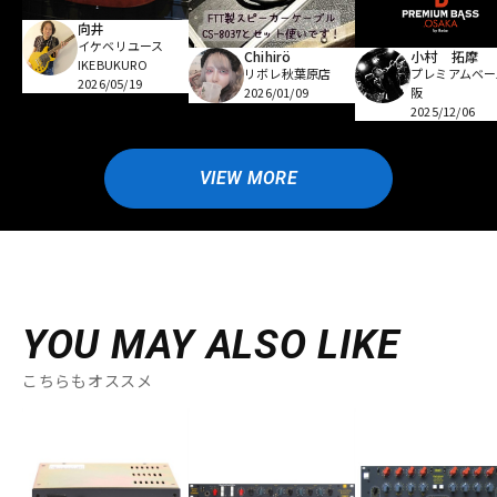
向井
イケベリユース
Chihirö
小村 拓摩
IKEBUKURO
リボレ秋葉原店
プレミアムベー
2026/05/19
2026/01/09
阪
2025/12/06
VIEW MORE
YOU MAY ALSO LIKE
こちらもオススメ