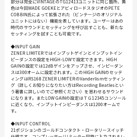
部分は完全にVINTAGEのTG12413ユニットに同じ箇所、黄
色は今回WADE GOEKEとアビィロードスタジオのPETE
COBBIN氏によって拡張された（ビンテージのオリジナル
ユニットにはない）機能を表しています。ユーザーはあの
時代のサウンドとセッティングを呼び出すことも、新たな
セッティングを試すことも可能です。
◆INPUT GAIN
ZENER LIMITERではインプットゲインとインプットイン
ピーダンスの設定をHIGH-LOWで設定できます。HIGH
GAINの設定では12dBゲインをアップさせ、インピーダン
スは300オームに設定されます。このHIGH GAINのセッテ
ィングはRS168 ZENER LIMITERのVanderlismセッティン
グ（詳しくお知りになりたい方はRecording Beatlesとい
う著書に詳しいのでご参照ください）を思わせるサウンド
になります。またLOW GAINの設定はＴＧ12345コンソール
に近くなり、インプットインピーダンスは1200オームで
す。
◆INPUT CONTROL
21ポジションのゴールドコンタクト・ロータリースイッチ
仕様です。コンプレッサー/リミッター回路に入力されるレ