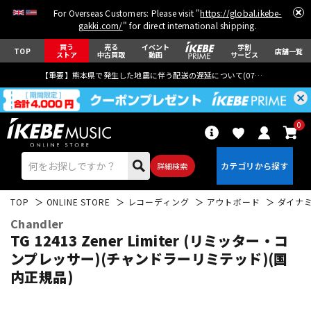
For Overseas Customers: Please visit "
https://global.ikebe-
gakki.com/
" for direct international shipping.
買う
売る
イベント
学割
TOP
店舗一覧
ストア
中古買取
動画
サービス
【重要】熊本県で発生した地震に伴う配送の遅延について(
07月29日
更新)
0
詳細検索
TOP
ONLINE STORE
レコーディング
アウトボード
ダイナミ
Chandler
TG 12413 Zener Limiter (リミッター・コ
ンプレッサー)(チャンドラーリミテッド)(国
内正規品)
エレキギター
アコギ/エレアコ