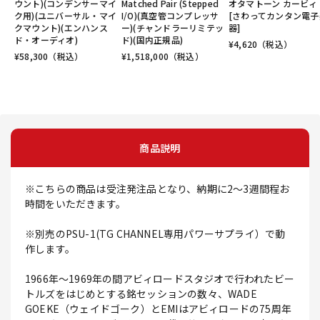
ウント)(コンデンサーマイ
Matched Pair (Stepped
オタマトーン カービィ V
ク用)(ユニバーサル・マイ
I/O)(真空管コンプレッサ
[さわってカンタン電子
クマウント)(エンハンス
ー)(チャンドラーリミテッ
器]
ド・オーディオ)
ド)(国内正規品)
¥
4,620
（税込）
¥
58,300
（税込）
¥
1,518,000
（税込）
商品説明
※こちらの商品は受注発注品となり、納期に2～3週間程お
時間をいただきます。
※別売のPSU-1(TG CHANNEL専用パワーサプライ）で動
作します。
1966年～1969年の間アビィロードスタジオで行われたビー
トルズをはじめとする銘セッションの数々、WADE
GOEKE（ウェイドゴーク）とEMIはアビィロードの75周年