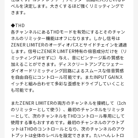
ベルを決定します。大きくするほど強くリミッティングで
きます。
◆THD
各チャンネルにあるTHDモードを有効にするとそのチャン
ネルのリミッター機能はオフになります。しかし信号は
ZENER LIMITERのオーディオパスとサイドチェインを通過
します。信号にZENER LIMITER特有の倍音成分だけを（リ
ミッティングはせずに）与え、音にビンテージ系の質感を
加えることができます。ディスクリートアンプとツェナー
ダイオードリミッティング回路によるスムースな倍音質感
を自由自在にコントロール可能です。またINPUT GAINス
イッチと組み合わせて多彩な歪感をドライブしていくこと
も可能です。
またZENER LIMITERの両方のチャンネルを接続して（1ch
のリミッターとして使う）、最初のチャンネルをリミッタ
ーとして、次のチャンネルをTHDコントロール専用にして
使用する事もおすすめです。最初のチャンネルのアウトプ
ットはTHDのコントロールとなり、次のチャンネルのアウ
トプットは全体のレベルを設定できます。たいへんレトロ