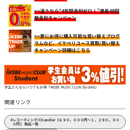
>>迷うなら“4年間金利ゼロ！”最長48回
無金利キャンペーン
>>更にお得に購入可能な買い替えプログ
ラムなど、イケベリユース買取/買い替え
キャンペーン詳細はこちら
学生さんならいつでもお得『IKEBE MUSIC CLUB Student』
関連リンク
レコーディング/Chandler【６９０，０００円～１，２９０，００
０円】 商品一覧