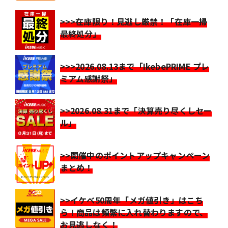
>>>在庫限り！見逃し厳禁！「在庫一掃
最終処分」
>>>2026.08.13まで「IkebePRIME プレ
ミアム感謝祭」
>>2026.08.31まで「決算売り尽くしセー
ル」
>>開催中のポイントアップキャンペーン
まとめ！
>>イケベ50周年「メガ値引き」はこち
ら！商品は頻繁に入れ替わりますので、
お見逃しなく！