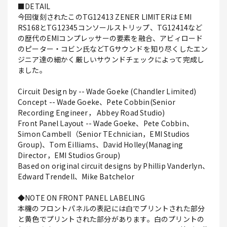
■DETAIL
今回復刻されたこのTG12413 ZENER LIMITERは EMI
RS168とTG12345コンソールストリップ、TG12414など
の歴代のEMIコンプレッサーの要素を融合、アビィロード
のピーター・コビン氏などTGサウンドを知り尽くしたエン
ジニア達の細かく厳しいサウンドチェックによって完成し
ました。
Circuit Design by -- Wade Goeke (Chandler Limited)
Concept -- Wade Goeke、Pete Cobbin(Senior
Recording Engineer， Abbey Road Studio)
Front Panel Layout -- Wade Goeke、Pete Cobbin、
Simon Cambell（Senior TEchnician，EMI Studios
Group)、Tom Eilliams、David Holley(Managing
Director，EMI Studios Group)
Based on original circuit designs by Phillip Vanderlyn、
Edward Trendell、Mike Batchelor
◆NOTE ON FRONT PANEL LABELING
本機のフロントパネルの表記には白でプリントされた部分
と黄色でプリントされた部分があります。白のプリントの