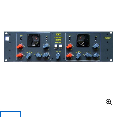
ベース
ウクレレ
ドラム
パーカッション
キーボード
電子ピアノ
管楽器
その他楽器
アンプ
エフェクター
DJ機器
DTM