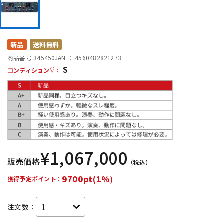
DTM オンライン納品
レコーディング機器
配信/ライブ機器
楽器アクセサリ
新品
送料無料
商品番号 345450
JAN ：
4560482821273
S
コンディション
：
中古
ヴィンテージ
¥
1,067,000
販売価格
（税込）
9700pt(1%)
獲得予定ポイント：
注文数：