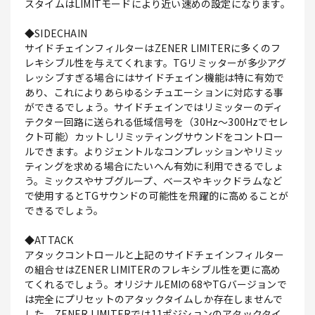
スタイムはLIMITモードにより近い速めの設定になります。
◆SIDECHAIN
サイドチェインフィルターはZENER LIMITERに多くのフ
レキシブル性を与えてくれます。TGリミッターが多少アグ
レッシブすぎる場合にはサイドチェイン機能は特に有効で
あり、これによりあらゆるシチュエーションに対応する事
ができるでしょう。サイドチェインではリミッターのディ
テクター回路に送られる低域信号を（30Hz～300Hzでセレ
クト可能）カットしリミッティングサウンドをコントロー
ルできます。よりジェントルなコンプレッションやリミッ
ティングを求める場合にたいへん有効に利用できるでしょ
う。ミックスやサブグループ、ベースやキックドラムなど
で使用するとTGサウンドの可能性を飛躍的に高めることが
できるでしょう。
◆ATTACK
アタックコントロールと上記のサイドチェインフィルター
の組合せはZENER LIMITERのフレキシブル性を更に高め
てくれるでしょう。オリジナルEMIの68やTGバージョンで
は完全にプリセットのアタックタイムしか存在しませんで
した。ZENER LIMITERでは11ポジションのアタックタイ