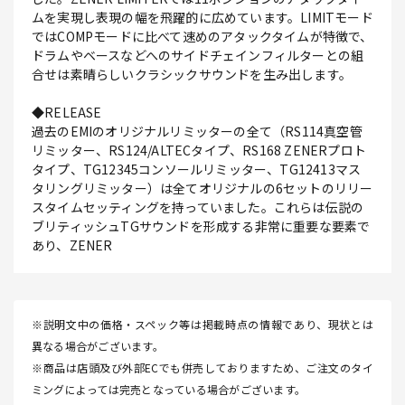
ムを実現し表現の幅を飛躍的に広めています。LIMITモード
ではCOMPモードに比べて速めのアタックタイムが特徴で、
ドラムやベースなどへのサイドチェインフィルターとの組
合せは素晴らしいクラシックサウンドを生み出します。
◆RELEASE
過去のEMIのオリジナルリミッターの全て（RS114真空管
リミッター、RS124/ALTECタイプ、RS168 ZENERプロト
タイプ、TG12345コンソールリミッター、TG12413マス
タリングリミッター）は全てオリジナルの6セットのリリー
スタイムセッティングを持っていました。これらは伝説の
ブリティッシュTGサウンドを形成する非常に重要な要素で
あり、ZENER
※説明文中の価格・スペック等は掲載時点の情報であり、現状とは
異なる場合がございます。
※商品は店頭及び外部ECでも併売しておりますため、ご注文のタイ
ミングによっては完売となっている場合がございます。