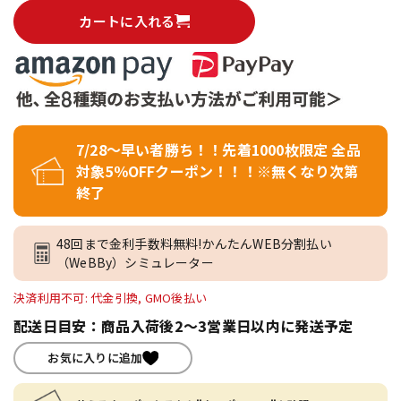
カートに入れる
7/28～早い者勝ち！！先着1000枚限定 全品
対象5％OFFクーポン！！！※無くなり次第
終了
48回まで金利手数料無料!かんたんWEB分割払い
（WeBBy）シミュレーター
決済利用不可: 代金引換, GMO後払い
配送日目安：商品入荷後2～3営業日以内に発送予定
お気に入りに追加