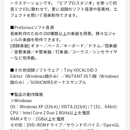
ークステーションです。「ピアプロスタジオ」を使って初
音ミクV3に歌わせて、更に収録のソフト音源や音素材、エ
フェクトを用いて音楽制作できます。
■PreSonusソフト音源
音楽制作のための200種類以上の楽器を用意。様々なジャ
ンルの楽曲を制作できます。
[収録楽器] ギター／ベース／キーボード／ドラム／弦楽器
／金管楽器／木管楽器／打楽器／コーラス／シンセサイザ
ーなど他多数。
■その他収録ソフトウェア：Tiny VOCALOID 3
Editor（Windows版のみ）／MUTANT VSTi版（Windows
版のみ）／SONICWIREボーナスサンプル
▼製品の動作環境
＞Windows
OS：Windows XP (32bit) / VISTA (32bit) / 7 (32， 64bit)
CPU：Intel Core 2 Duo 1.8GHz以上を推奨
RAMメモリ：2GB以上を推奨
その他：DVD-ROMドライブ／サウンドデバイス／OpenGL