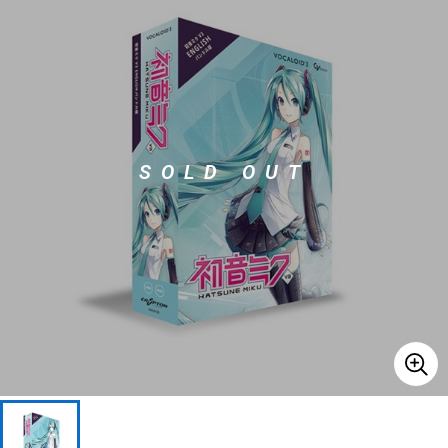
ベース
ウクレレ
ドラム
パーカッション
SOLD OUT
キーボード
電子ピアノ
管楽器
その他楽器
アンプ
エフェクター
DJ機器
DTM