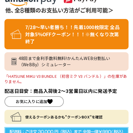
7/28～早い者勝ち！！先着1000枚限定 全品
対象5％OFFクーポン！！！※無くなり次第
終了
48回まで金利手数料無料!かんたんWEB分割払い
（WeBBy）シミュレーター
「HATSUNE MIKU V3 BUNDLE （初音ミク V3 バンドル）」の在庫があ
りません。
配送日目安：商品入荷後2～3営業日以内に発送予定
お気に入りに追加
使えるクーポンあるかも"クーポンBOX"を確認