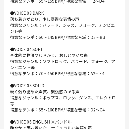
得意なテンポ：55～155BPM/ 得意な音域：F2～D4
●VOICE 03 DARK
落ち着きがあり、少し憂鬱な表情の声
得意なジャンル：バラード、ジャズ、フォーク、アンビエ
ント等
得意なテンポ：60～145BPM/ 得意な音域：D2～B3
●VOICE 04 SOFT
全体的に物腰やわらかく、おしとやかな声
得意なジャンル：ソフトロック、バラード、フォーク、ア
ンビエント等
得意なテンポ：70～150BPM/ 得意な音域：A2～E4
●VOICE 05 SOLID
硬く張り詰めた声質、緊張感のある声
得意なジャンル：ポップス、ロック、ダンス、エレクトロ
等
得意なテンポ：65～160BPM/ 得意な音域：D2～C4
●VOICE 06 ENGLISH ※バンドル
艶やかで落ち着いた、ナチュラルな英語の声