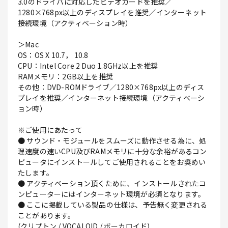
3.0のドライバに対応したビデオカードを推奨／
1280×768px以上のディスプレイを推奨／インターネット
接続環境（アクティベーション時）
＞Mac
OS：OS X 10.7， 10.8
CPU：Intel Core 2 Duo 1.8GHz以上を推奨
RAMメモリ：2GB以上を推奨
その他：DVD-ROMドライブ／1280×768px以上のディス
プレイを推奨／インターネット接続環境（アクティベーシ
ョン時）
※ご使用にあたって
● サウンド・モジュールをスムーズに動作させる為に、処
理速度の速いCPU及びRAMメモリに十分な余裕があるコン
ピュータにインストールしてご使用されることをお奨めい
たします。
● アクティベーション頂くために、インストールされたコ
ンピューターにはインターネット環境が必須となります。
● ここに掲載している製品の仕様は、予告無く変更される
ことがあります。
(クリプトン / VOCALOID / ボーカロイド)