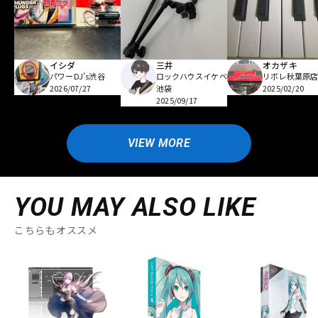
イシダ
三井
オカザキ
パワーDJ's渋谷
ロックハウスイケベ
リボレ秋葉原
2026/07/27
池袋
2025/02/20
2025/09/17
VIEW MORE
YOU MAY ALSO LIKE
こちらもオススメ