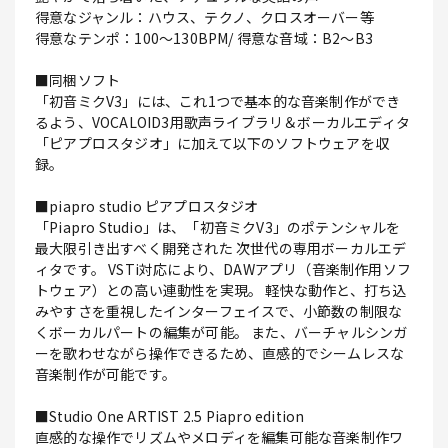
得意なジャンル：ハウス、テクノ、クロスオーバー等
得意なテンポ：100～130BPM/ 得意な音域：B2～B3
■同梱ソフト
「初音ミクV3」には、これ1つで基本的な音楽制作ができ
るよう、VOCALOID3用歌声ライブラリ＆ボーカルエディタ
「ピアプロスタジオ」に加えて以下のソフトウェアを収
録。
■piapro studio ピアプロスタジオ
「Piapro Studio」は、「初音ミクV3」のポテンシャルを
最大限引き出すべく開発された 次世代の専用ボーカルエデ
ィタです。 VSTi対応により、DAWアプリ（音楽制作用ソフ
トウェア）との高い連動性を実現。 軽快な動作と、打ち込
みやすさを重視したインターフェイスで、小節数の制限な
くボーカルパートの編集が可能。 また、バーチャルシンガ
ーを歌わせながら操作できるため、直感的でシームレスな
音楽制作が可能です。
■Studio One ARTIST 2.5 Piapro edition
直感的な操作でリズムやメロディを編集可能な音楽制作ワ