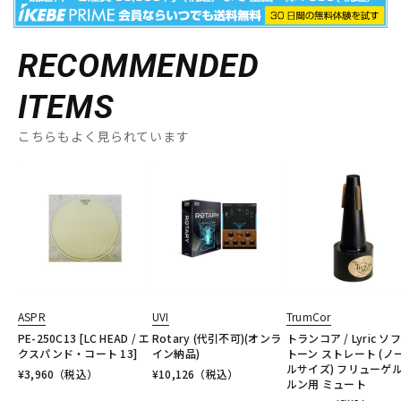
RECOMMENDED
ITEMS
こちらもよく見られています
ASPR
UVI
TrumCor
PE-250C13 [LC HEAD / エ
Rotary (代引不可)(オンラ
トランコア / Lyric ソ
クスパンド・コート 13]
イン納品)
トーン ストレート (ノ
ルサイズ) フリューゲル
¥
3,960
（税込）
¥
10,126
（税込）
ルン用 ミュート