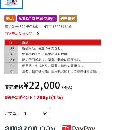
DTM オンライン納品
レコーディング機器
新品
WEB注文店頭受取可
送料無料
配信/ライブ機器
楽器アクセサリ
商品番号 321497
JAN ：
4511820086816
S
コンディション
：
中古
ヴィンテージ
¥
22,000
販売価格
（税込）
200pt(1%)
獲得予定ポイント：
注文数：