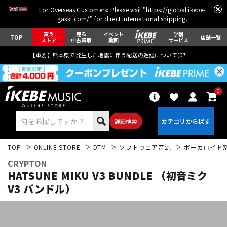
For Overseas Customers: Please visit "
https://global.ikebe-
gakki.com/
" for direct international shipping.
買う
売る
イベント
学割
TOP
店舗一覧
ストア
中古買取
動画
サービス
【重要】熊本県で発生した地震に伴う配送の遅延について(
07月29日
更新)
0
詳細検索
TOP
ONLINE STORE
DTM
ソフトウェア音源
ボーカロイド
CRYPTON
HATSUNE MIKU V3 BUNDLE （初音ミク
V3 バンドル）
エレキギター
アコギ/エレアコ