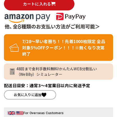
カートに入れる
7/28～早い者勝ち！！先着1000枚限定 全品
対象5％OFFクーポン！！！※無くなり次第
終了
48回まで金利手数料無料!かんたんWEB分割払い
（WeBBy）シミュレーター
配送日目安：通常3～4営業日以内に発送予定
お気に入りに追加
For Overseas Customers