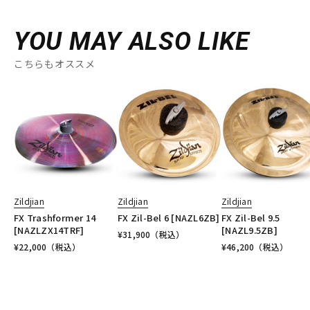
YOU MAY ALSO LIKE
こちらもオススメ
Zildjian
Zildjian
Zildjian
FX Trashformer 14
FX Zil-Bel 6 [NAZL6ZB]
FX Zil-Bel 9.5
[NAZLZX14TRF]
[NAZL9.5ZB]
¥
31,900
（税込）
¥
22,000
（税込）
¥
46,200
（税込）