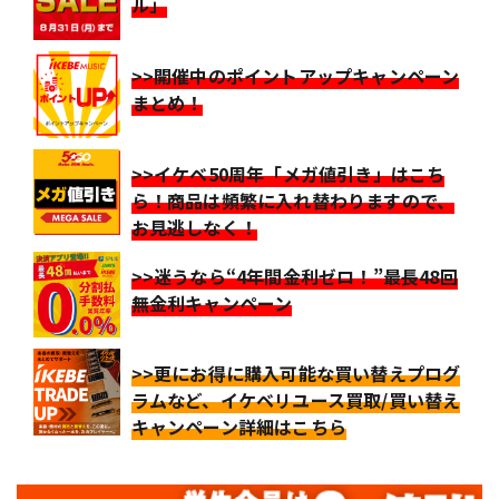
ル」
>>開催中のポイントアップキャンペーン
まとめ！
>>イケベ50周年「メガ値引き」はこち
ら！商品は頻繁に入れ替わりますので、
お見逃しなく！
>>迷うなら“4年間金利ゼロ！”最長48回
無金利キャンペーン
>>更にお得に購入可能な買い替えプログ
ラムなど、イケベリユース買取/買い替え
キャンペーン詳細はこちら