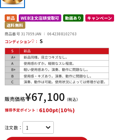
DTM オンライン納品
レコーディング機器
新品
WEB注文店頭受取可
動画あり
キャンペーン
送料無料
配信/ライブ機器
楽器アクセサリ
商品番号 317059
JAN ：
0642388102763
S
コンディション
：
中古
ヴィンテージ
¥
67,100
販売価格
（税込）
6100pt(10%)
獲得予定ポイント：
注文数：