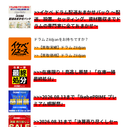
>>イケベ ドラム配送おまかせパック ～配
送、設置、セッティング、資材撤収までド
ラムの専門家に全ておまかせ～
ドラム Zildjianをお持ちですか？
>>【買取実績】ドラム Zildjian
>>【買取価格】ドラム Zildjian
>>>在庫限り！見逃し厳禁！「在庫一掃
最終処分」
>>>2026.08.13まで「IkebePRIME プレ
ミアム感謝祭」
>>2026.08.31まで「決算売り尽くしセー