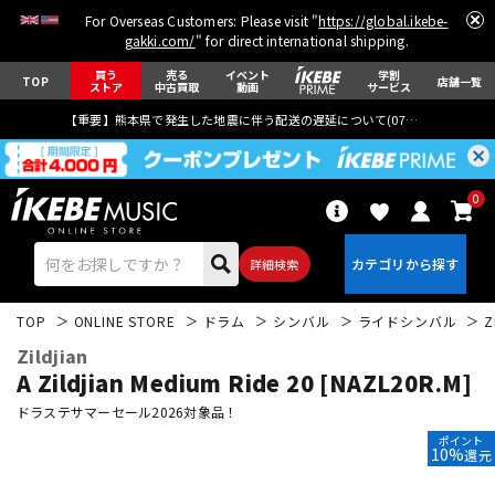
For Overseas Customers: Please visit "
https://global.ikebe-
gakki.com/
" for direct international shipping.
買う
売る
イベント
学割
TOP
店舗一覧
ストア
中古買取
動画
サービス
【重要】熊本県で発生した地震に伴う配送の遅延について(
07月29日
更新)
0
詳細検索
TOP
ONLINE STORE
ドラム
シンバル
ライドシンバル
Z
Zildjian
A Zildjian Medium Ride 20 [NAZL20R.M]
ドラステサマーセール2026対象品！
ポイント
エレキギター
アコギ/エレアコ
10%
還元