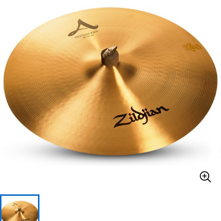
ベース
ウクレレ
ドラム
パーカッション
キーボード
電子ピアノ
管楽器
その他楽器
アンプ
エフェクター
DJ機器
DTM