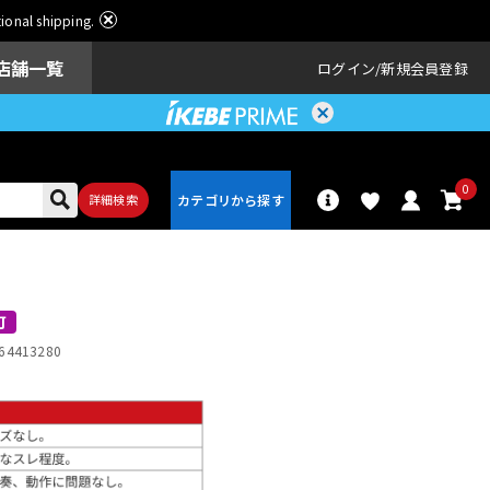
ational shipping.
店舗一覧
ログイン
新規会員登録
0
詳細検索
パーカッショ
ドラム
ン
可
64413280
アンプ
エフェクター