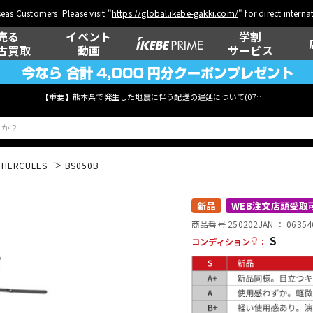
eas Customers: Please visit "
https://global.ikebe-gakki.com/
" for direct intern
売る
イベント
学割
古買取
動画
サービス
【重要】熊本県で発生した地震に伴う配送の遅延について(
07月29日
更新)
HERCULES
BS050B
ベース
ウクレレ
新品
WEB注文店頭受取
商品番号 250202
JAN ：
06354
S
コンディション
：
管楽器
その他楽器