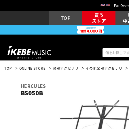
For Overs
買う
TOP
ストア
中
TOP
ONLINE STORE
楽器アクセサリ
その他楽器アクセサリ
アコギ/エレ
エレキギター
アコ
HERCULES
BS050B
キーボード
電子ピアノ