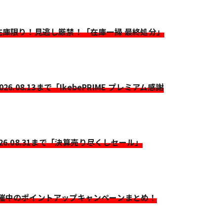
>在庫限り！見逃し厳禁！「在庫一掃 最終処分」
2026.08.13まで「IkebePRIME プレミアム感謝
026.08.31まで「決算売り尽くしセール」
開催中のポイントアップキャンペーンまとめ！