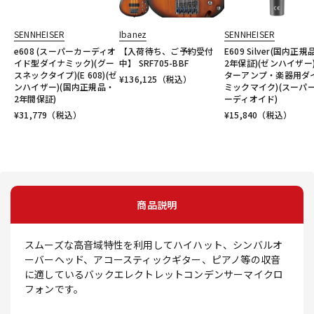
SENNHEISER
Ibanez
SENNHEISER
e608 (スーパーカーディオ
【入荷待ち、ご予約受付
E609 Silver(国内正規
イド型ダイナミック)(グー
中】 SRF705-BBF
2年保証)(ゼンハイザー)
スネックタイプ)(E 608)(ゼ
ターアンプ・楽器用ダ
¥
136,125
（税込）
ンハイザー)(国内正規品・
ミックマイク)(スーパ
2年間保証)
ーディオイド)
¥
31,779
（税込）
¥
15,840
（税込）
商品説明
スムーズな高音域特性を利用してハイハット、シンバルオ
ーバーヘッド、アコースティックギター、ピアノ等の収音
に適しているバックエレクトレットコンデンサーマイクロ
フォンです。