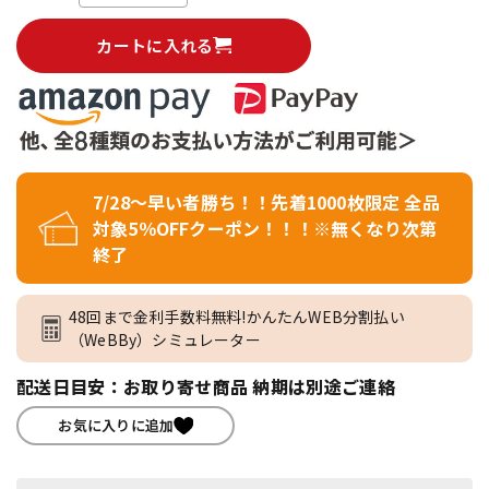
カートに入れる
7/28～早い者勝ち！！先着1000枚限定 全品
対象5％OFFクーポン！！！※無くなり次第
終了
48回まで金利手数料無料!かんたんWEB分割払い
（WeBBy）シミュレーター
配送日目安：お取り寄せ商品 納期は別途ご連絡
お気に入りに追加