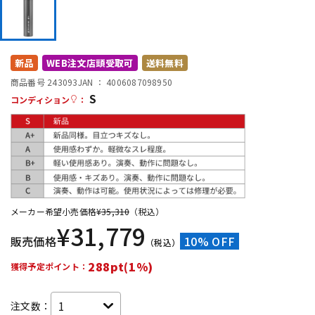
DTM オンライン納品
レコーディング機器
配信/ライブ機器
楽器アクセサリ
新品
WEB注文店頭受取可
送料無料
商品番号 243093
JAN ：
4006087098950
S
コンディション
：
中古
ヴィンテージ
メーカー希望小売価格
¥
35,310
（税込）
¥
31,779
販売価格
10% OFF
（税込）
288pt(1%)
獲得予定ポイント：
注文数：