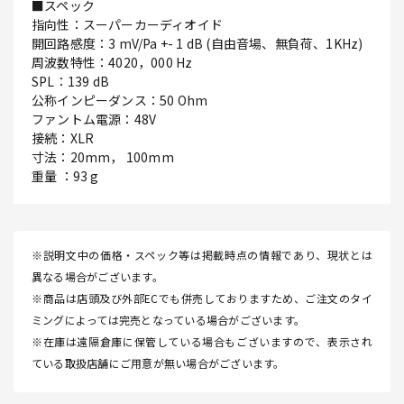
■スペック
指向性：スーパーカーディオイド
開回路感度：3 mV/Pa +- 1 dB (自由音場、無負荷、1KHz)
周波数特性：4020，000 Hz
SPL：139 dB
公称インピーダンス：50 Ohm
ファントム電源：48V
接続：XLR
寸法：20mm， 100mm
重量 ：93 g
※説明文中の価格・スペック等は掲載時点の情報であり、現状とは
異なる場合がございます。
※商品は店頭及び外部ECでも併売しておりますため、ご注文のタイ
ミングによっては完売となっている場合がございます。
※在庫は遠隔倉庫に保管している場合もございますので、表示され
ている取扱店舗にご用意が無い場合がございます。