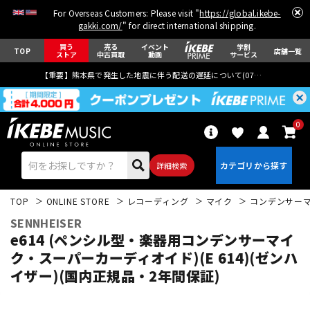
For Overseas Customers: Please visit "
https://global.ikebe-
gakki.com/
" for direct international shipping.
買う
売る
イベント
学割
TOP
店舗一覧
ストア
中古買取
動画
サービス
【重要】熊本県で発生した地震に伴う配送の遅延について(
07月29日
更新)
0
詳細検索
TOP
ONLINE STORE
レコーディング
マイク
コンデンサー
SENNHEISER
e614 (ペンシル型・楽器用コンデンサーマイ
ク・スーパーカーディオイド)(E 614)(ゼンハ
イザー)(国内正規品・2年間保証)
エレキギター
アコギ/エレアコ