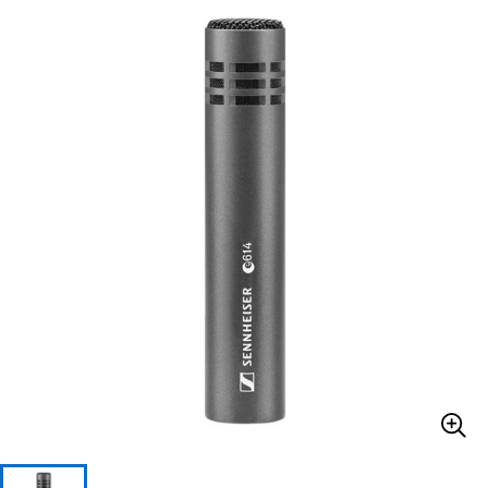
ベース
ウクレレ
ドラム
パーカッション
キーボード
電子ピアノ
管楽器
その他楽器
アンプ
エフェクター
DJ機器
DTM