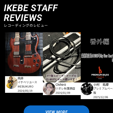
IKEBE STAFF
REVIEWS
レコーディングのレビュー
向井
イケベリユース
Chihirö
小村 拓摩
IKEBUKURO
リボレ秋葉原店
プレミアムベー
2026/05/19
2026/01/09
阪
2025/12/06
VIEW MORE