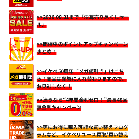
>>2026.08.31まで「決算売り尽くしセー
ル」
>>開催中のポイントアップキャンペーン
まとめ！
>>イケベ50周年「メガ値引き」はこち
ら！商品は頻繁に入れ替わりますので、
お見逃しなく！
>>迷うなら“4年間金利ゼロ！”最長48回
無金利キャンペーン
>>更にお得に購入可能な買い替えプログ
ラムなど、イケベリユース買取/買い替え