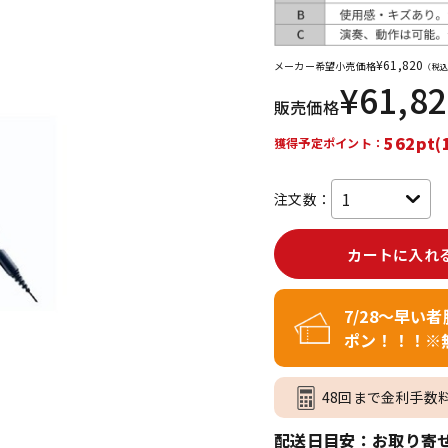
DTM オンラ
レコーディン
イン納品
グ機器
¥
61,820
メーカー希望小売価格
（税込
¥
61,8
販売価格
ジ
562pt(
獲得予定ポイント：
注文数：
カートに入れ
7/28～早い
ポン！！！※
48回まで金利手数
配送日目安：お取り寄せ