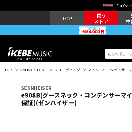
For Overs
買う
TOP
ストア
中
TOP
ONLINE STORE
レコーディング
マイク
コンデンサー
アコギ/エレ
エレキギター
アコ
SENNHEISER
e908B(グースネック・コンデンサーマイ
保証)(ゼンハイザー)
キーボード
電子ピアノ