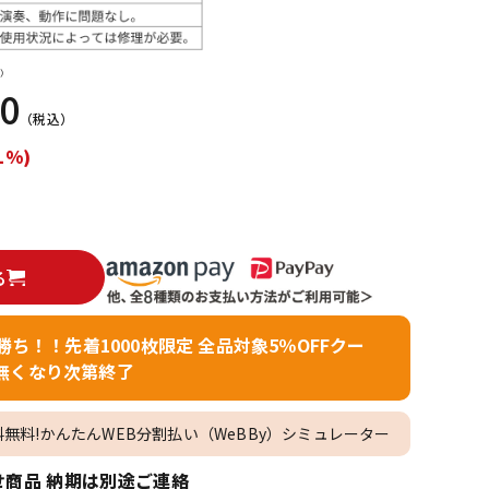
配信/ライブ
楽器アクセサ
機器
リ
）
20
（税込）
1%)
る
者勝ち！！先着1000枚限定 全品対象5％OFFクー
無くなり次第終了
料無料!かんたんWEB分割払い（WeBBy）シミュレーター
商品 納期は別途ご連絡