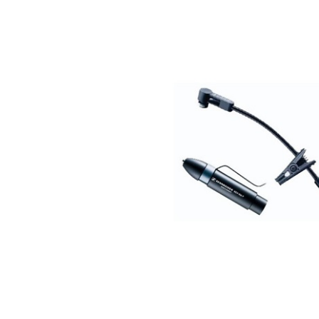
DJ機器
DTM
中古
ヴィンテー