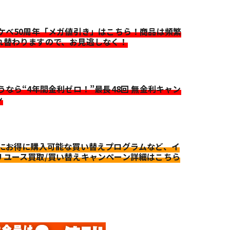
イケベ50周年「メガ値引き」はこちら！商品は頻繁
れ替わりますので、お見逃しなく！
迷うなら“4年間金利ゼロ！”最長48回 無金利キャン
ン
更にお得に購入可能な買い替えプログラムなど、イ
リユース買取/買い替えキャンペーン詳細はこちら