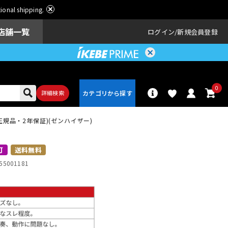
ational shipping.
店舗一覧
ログイン
新規会員登録
0
詳細検索
正規品・2年保証)(ゼンハイザー)
パーカッショ
ドラム
ン
可
送料無料
55001181
アンプ
エフェクター