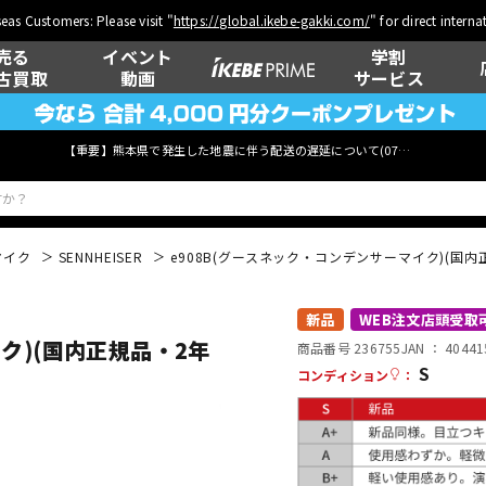
eas Customers: Please visit "
https://global.ikebe-gakki.com/
" for direct intern
売る
イベント
学割
古買取
動画
サービス
【重要】熊本県で発生した地震に伴う配送の遅延について(
07月29日
更新)
マイク
SENNHEISER
e908B(グースネック・コンデンサーマイク)(国内
ベース
ウクレレ
新品
WEB注文店頭受取
ク)(国内正規品・2年
商品番号 236755
JAN ：
40441
S
コンディション
：
管楽器
その他楽器