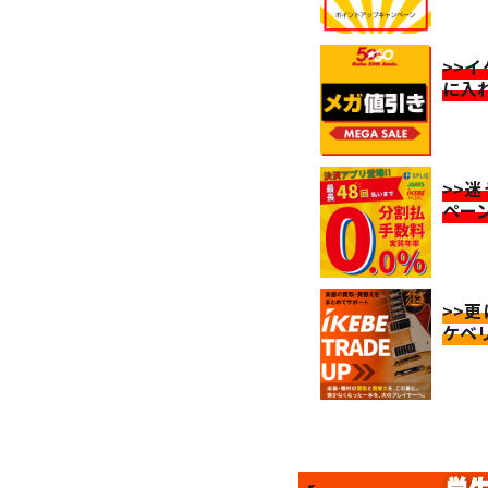
>>
に入
>>
ペー
>>
ケベ