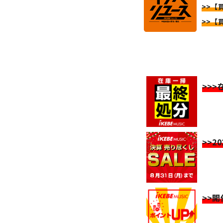
>>【
>>【
>>
>>2
>>