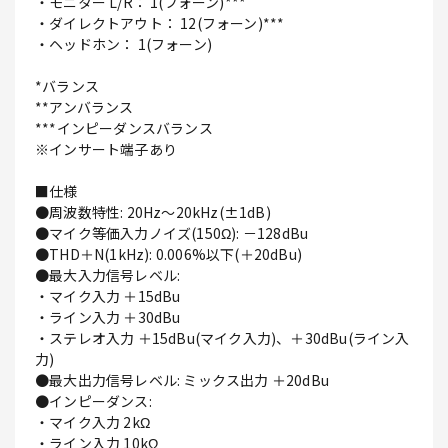
・モニター L/R： 1(フォーン)***
・ダイレクトアウト： 12(フォーン)***
・ヘッドホン： 1(フォーン)
*バランス
**アンバランス
***インピーダンスバランス
※インサート端子あり
■仕様
●周波数特性: 20Hz～20kHz(±1dB)
●マイク等価入力ノイズ(150Ω): －128dBu
●THD＋N(1kHz): 0.006%以下(＋20dBu)
●最大入力信号レベル:
・マイク入力 ＋15dBu
・ライン入力 ＋30dBu
・ステレオ入力 ＋15dBu(マイク入力)、＋30dBu(ライン入
力)
●最大出力信号レベル: ミックス出力 ＋20dBu
●インピーダンス:
・マイク入力 2kΩ
・ライン入力 10kΩ