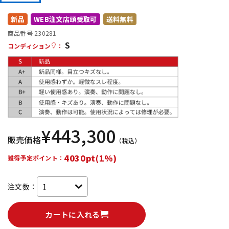
DTM オンライン納品
レコーディング機器
新品
WEB注文店頭受取可
送料無料
商品番号 230281
S
配信/ライブ機器
楽器アクセサリ
コンディション
：
中古
ヴィンテージ
¥
443,300
販売価格
（税込）
4030pt(1%)
獲得予定ポイント：
注文数：
カートに入れる