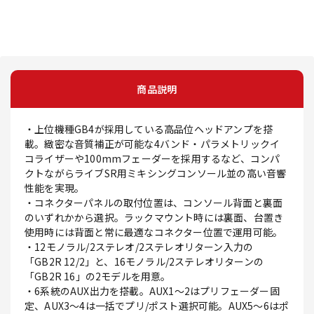
商品説明
・上位機種GB4が採用している高品位ヘッドアンプを搭
載。緻密な音質補正が可能な4バンド・パラメトリックイ
コライザーや100mmフェーダーを採用するなど、コンパ
クトながらライブSR用ミキシングコンソール並の高い音響
性能を実現。
・コネクターパネルの取付位置は、コンソール背面と裏面
のいずれかから選択。ラックマウント時には裏面、台置き
使用時には背面と常に最適なコネクター位置で運用可能。
・12モノラル/2ステレオ/2ステレオリターン入力の
「GB2R 12/2」と、16モノラル/2ステレオリターンの
「GB2R 16」の2モデルを用意。
・6系統のAUX出力を搭載。AUX1～2はプリフェーダー固
定、AUX3～4は一括でプリ/ポスト選択可能。AUX5～6はポ