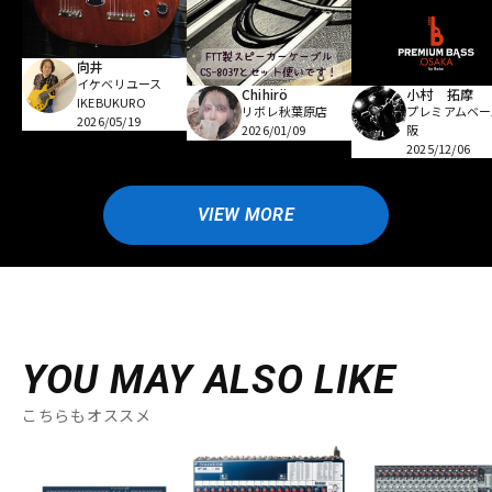
向井
イケベリユース
Chihirö
小村 拓摩
IKEBUKURO
リボレ秋葉原店
プレミアムベー
2026/05/19
2026/01/09
阪
2025/12/06
VIEW MORE
YOU MAY ALSO LIKE
こちらもオススメ