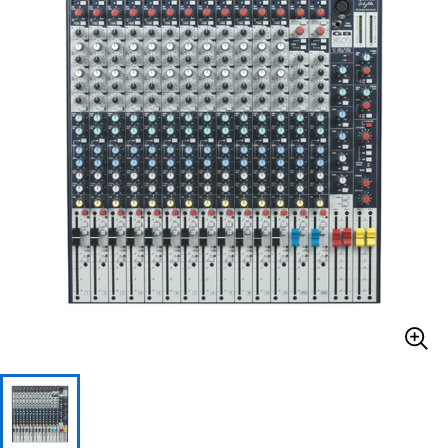
ベース
ウクレレ
ドラム
パーカッション
キーボード
電子ピアノ
管楽器
その他楽器
アンプ
エフェクター
DJ機器
DTM