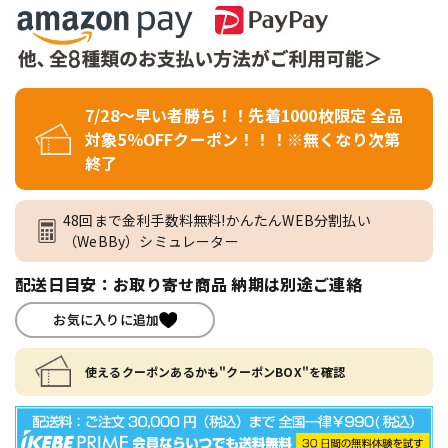
7/28～早い者勝ち！！先着1000枚限定 全品
対象5％OFFクーポン！！！※無くなり次第
終了
48回まで金利手数料無料!かんたんWEB分割払い
（WeBBy）シミュレーター
配送日目安：お取り寄せ商品 納期は別途ご連絡
お気に入りに追加
使えるクーポンあるかも"クーポンBOX"を確認