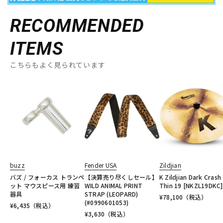
RECOMMENDED
ITEMS
こちらもよく見られています
buzz
Fender USA
Zildjian
バズ / フォーカス トランペ
【決算売り尽くしセール】
K Zildjian Dark Crash
ット マウスピース用 練習
WILD ANIMAL PRINT
Thin 19 [NKZL19DKC]
器具
STRAP (LEOPARD)
¥
78,100
（税込）
(#0990601053)
¥
6,435
（税込）
¥
3,630
（税込）