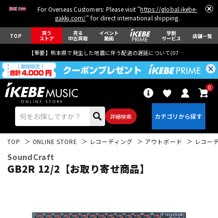
For Overseas Customers: Please visit "
https://global.ikebe-
gakki.com/
" for direct international shipping.
買う
売る
イベント
学割
TOP
店舗一覧
ストア
中古買取
動画
サービス
【重要】熊本県で発生した地震に伴う配送の遅延について(
07月29日
更新)
0
詳細検索
TOP
ONLINE STORE
レコーディング
アウトボード
レコー
SoundCraft
GB2R 12/2【お取り寄せ商品】
エレキギター
アコギ/エレアコ