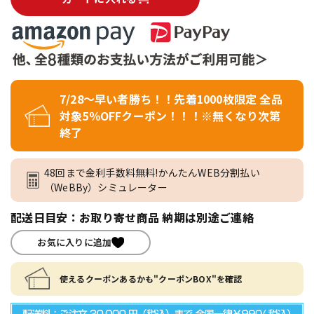
7/28～早い者勝ち！！先着1000枚限定 全品
対象5％OFFクーポン！！！※無くなり次第
終了
48回まで金利手数料無料!かんたんWEB分割払い
（WeBBy）シミュレーター
配送日目安：お取り寄せ商品 納期は別途ご連絡
お気に入りに追加
使えるクーポンあるかも"クーポンBOX"を確認