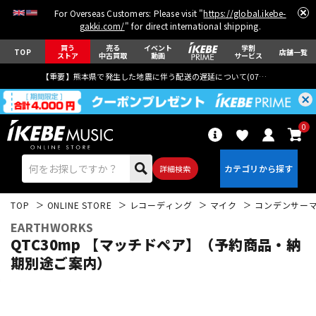
For Overseas Customers: Please visit "
https://global.ikebe-
gakki.com/
" for direct international shipping.
買う
売る
イベント
学割
TOP
店舗一覧
ストア
中古買取
動画
サービス
【重要】熊本県で発生した地震に伴う配送の遅延について(
07月29日
更新)
0
詳細検索
TOP
ONLINE STORE
レコーディング
マイク
コンデンサー
EARTHWORKS
QTC30mp 【マッチドペア】（予約商品・納
期別途ご案内）
エレキギター
アコギ/エレアコ