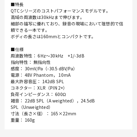
■特長
QTCシリーズのコストパフォーマンスモデルです。
高域の周波数は30kHzまで伸びます。
細部の描写に優れており、録音の現場において理想的で信
頼できる一本です。
ボディの長さは160mmとコンパクトです。
■仕様
周波数特性： 6Hz～30kHz +1/-3dB
指向特性： 無指向性
感度： 30mV/Pa（-30.5 dBV/Pa）
電源： 48V Phantom， 10mA
最大許容音圧： 142dB SPL
コネクター： XLR（PIN 2+）
負荷インピーダンス： 600Ω
雑音： 22dB SPL（A weighted），24.5dB
SPL（Unweighted）
寸法（長さ×径）： 165×22mm
重量： 160g