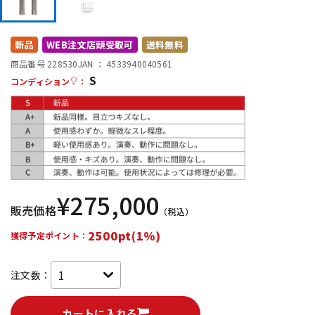
DTM オンライン納品
レコーディング機器
新品
WEB注文店頭受取可
送料無料
配信/ライブ機器
楽器アクセサリ
商品番号 228530
JAN ：
4533940040561
S
コンディション
：
中古
ヴィンテージ
¥
275,000
販売価格
（税込）
2500pt(1%)
獲得予定ポイント：
注文数：
カートに入れる