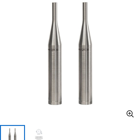
ベース
ウクレレ
ドラム
パーカッション
キーボード
電子ピアノ
管楽器
その他楽器
アンプ
エフェクター
DJ機器
DTM