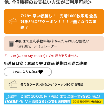
7/28～早い者勝ち！！先着1000枚限定 全品
対象5％OFFクーポン！！！※無くなり次第
終了
48回まで金利手数料無料!かんたんWEB分割払い
（WeBBy）シミュレーター
「LP249 [Cuban Style Guiro]」の在庫がありません。
配送日目安：お取り寄せ商品 納期は別途ご連絡
お気に入りに追加
使えるクーポンあるかも"クーポンBOX"を確認