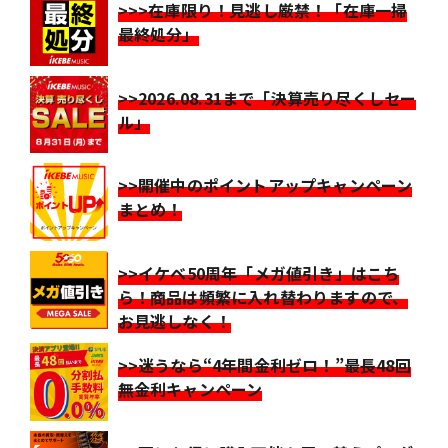
>>>在庫限り！見逃し厳禁！「在庫一掃
最終処分」
>>2026.08.31まで「決算売り尽くしセー
ル」
>>開催中のポイントアップキャンペーン
まとめ！
>>イケベ50周年「メガ値引き」はこち
ら！商品は頻繁に入れ替わりますので、
お見逃しなく！
>>迷うなら“4年間金利ゼロ！”最長48回
無金利キャンペーン