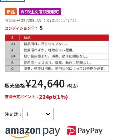
DTM オンライン納品
レコーディング機器
新品
WEB注文店頭受取可
商品番号 227298
JAN ：
0731201147712
S
配信/ライブ機器
楽器アクセサリ
コンディション
：
中古
ヴィンテージ
¥
24,640
販売価格
（税込）
224pt(1%)
獲得予定ポイント：
注文数：