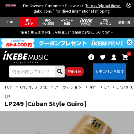
For Overseas Customers: Please visit "
https://global.ikebe-
gakki.com/
" for direct international shipping.
買う
売る
イベント
学割
TOP
店舗一覧
ストア
中古買取
動画
サービス
【重要】熊本県で発生した地震に伴う配送の遅延について(
07月29日
更新)
0
詳細検索
TOP
ONLINE STORE
パーカッション
ギロ
LP
LP249 [C
LP
LP249 [Cuban Style Guiro]
エレキギター
アコギ/エレアコ