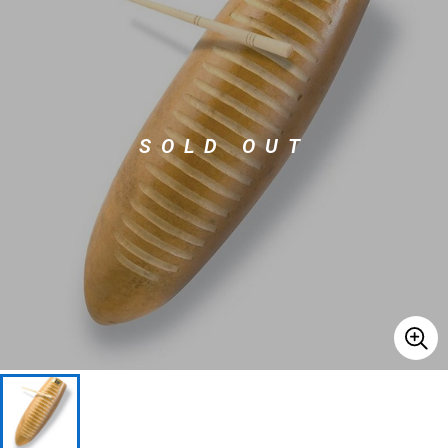
ベース
ウクレレ
ドラム
パーカッション
SOLD OUT
キーボード
電子ピアノ
管楽器
その他楽器
アンプ
エフェクター
DJ機器
DTM