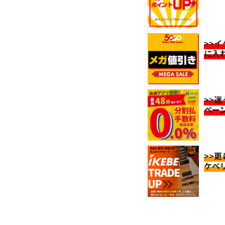
>>
に入
>>
ペー
>>
ケベ