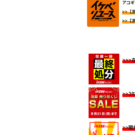
アコギ
>>【
>>【
>>
>>2
>>