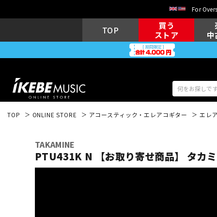
For Overs
買う
TOP
ストア
中
TOP
ONLINE STORE
アコースティック・エレアコギター
エレ
アコギ/エレ
エレキギター
アコ
TAKAMINE
PTU431K N 【お取り寄せ商品】 タカ
キーボード
電子ピアノ