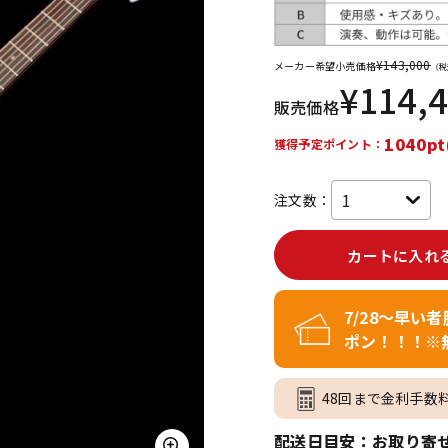
DTM オンラ
レコーディン
イン納品
グ機器
¥
143,000
メーカー希望小売価格
（税
¥
114,
販売価格
ジ
1040pt
獲得予定ポイント：
注文数：
カートに入れ
7/28～早い
ポン！！！※
48回まで金利手数
配送日目安：お取り寄せ