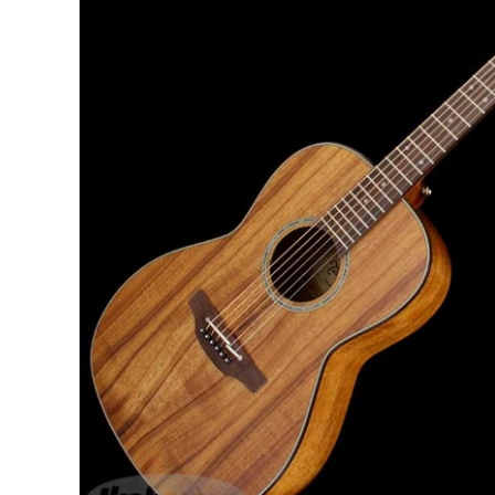
DJ機器
DTM
中古
ヴィンテー