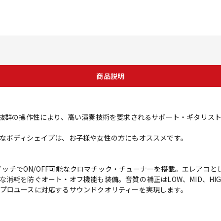
商品説明
る抜群の操作性により、高い演奏技術を要求されるサポート・ギタリス
なボディシェイプは、お子様や女性の方にもオススメです。
RスイッチでON/OFF可能なクロマチック・チューナーを搭載。エレアコ
消耗を防ぐオート・オフ機能も装備。音質の補正はLOW、MID、HI
プロユースに対応するサウンドクオリティーを実現します。