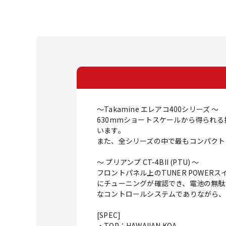
～Takamine エレアコ400シリーズ ～
630mmショートスケールから得られ
います。
また、全シリーズの中で最もコンパクト
～ プリアンプ CT-4BII (PTU) ～
フロントパネル上のTUNER POWE
にチューニングが確認でき、電池の無駄な
なコントロールシステムでありながら、
[SPEC]
・TOP：HAWAIIAN KOA