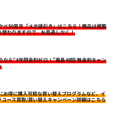
イケベ50周年「メガ値引き」はこちら！商品は頻繁
れ替わりますので、お見逃しなく！
迷うなら“4年間金利ゼロ！”最長48回 無金利キャン
ン
更にお得に購入可能な買い替えプログラムなど、イ
リユース買取/買い替えキャンペーン詳細はこちら