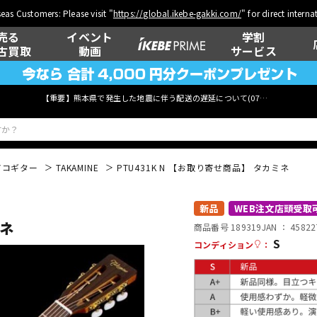
eas Customers: Please visit "
https://global.ikebe-gakki.com/
" for direct intern
売る
イベント
学割
古買取
動画
サービス
【重要】熊本県で発生した地震に伴う配送の遅延について(
07月29日
更新)
アコギター
TAKAMINE
PTU431K N 【お取り寄せ商品】 タカミネ
ベース
ウクレレ
新品
WEB注文店頭受取
ミネ
商品番号 189319
JAN ：
45822
S
コンディション
：
管楽器
その他楽器