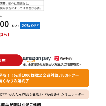
配信/ライブ
楽器アクセサ
機器
リ
込）
400
20% OFF
（税込）
(1%)
る
者勝ち！！先着1000枚限定 全品対象5％OFFクー
無くなり次第終了
料無料!かんたんWEB分割払い（WeBBy）シミュレーター
商品 納期は別途ご連絡