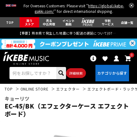
For Overseas Customers: Please visit "
https://global.ikebe-
gakki.com/
" for direct international shipping.
買う
売る
イベント
学割
TOP
店舗一覧
ストア
中古買取
動画
サービス
【重要】熊本県で発生した地震に伴う配送の遅延について(
07月29日
更新)
0
詳細検索
TOP
ONLINE STORE
エフェクター
エフェクトボード・ラック
キョーリツ
EC-45/BK（エフェクターケース エフェクト
ボード）
エレキギター
アコギ/エレアコ