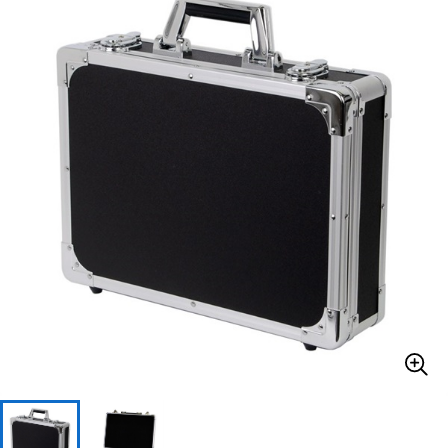
ベース
ウクレレ
ドラム
パーカッション
キーボード
電子ピアノ
管楽器
その他楽器
アンプ
エフェクター
DJ機器
DTM