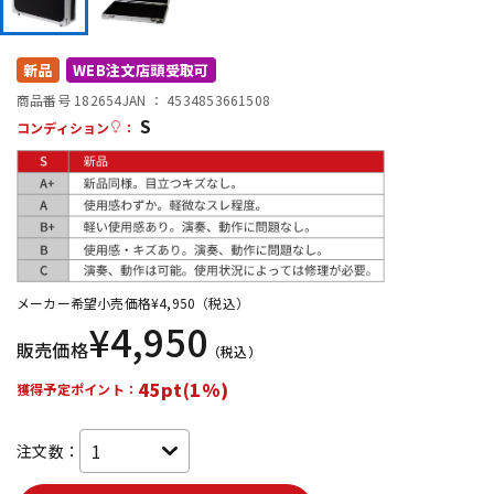
DTM オンライン納品
レコーディング機器
新品
WEB注文店頭受取可
配信/ライブ機器
楽器アクセサリ
商品番号 182654
JAN ：
4534853661508
S
コンディション
：
中古
ヴィンテージ
メーカー希望小売価格
¥
4,950
（税込）
¥
4,950
販売価格
（税込）
45pt(1%)
獲得予定ポイント：
注文数：