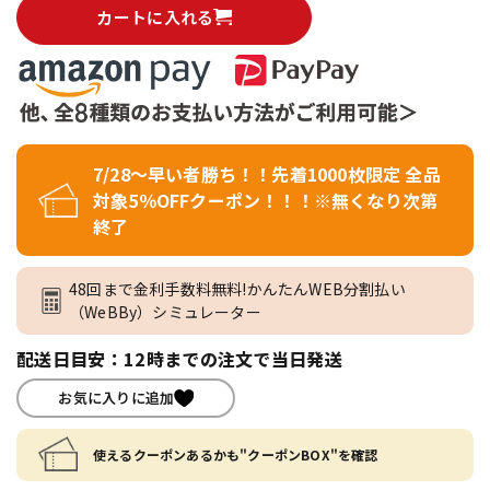
カートに入れる
7/28～早い者勝ち！！先着1000枚限定 全品
対象5％OFFクーポン！！！※無くなり次第
終了
48回まで金利手数料無料!かんたんWEB分割払い
（WeBBy）シミュレーター
配送日目安：12時までの注文で当日発送
お気に入りに追加
使えるクーポンあるかも"クーポンBOX"を確認