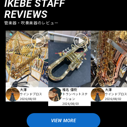
IKEBE STAFF
REVIEWS
管楽器・吹奏楽器のレビュー
大澤
椎名 偉吹
大澤
ウインドブロス
トランペットステ
ウインドブロ
2026/08/03
ーション
2026/08/02
2026/08/03
VIEW MORE