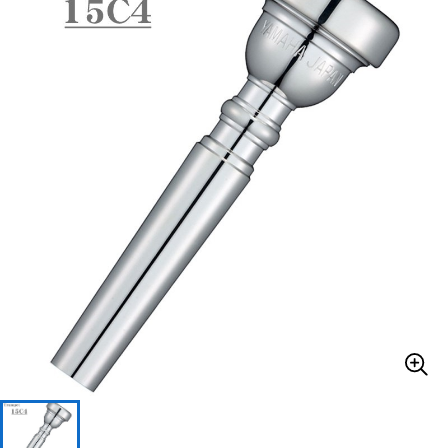
ベース
ウクレレ
ドラム
パーカッション
キーボード
電子ピアノ
管楽器
その他楽器
アンプ
エフェクター
DJ機器
DTM