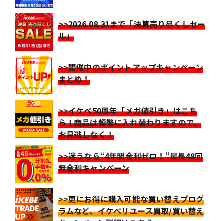
>>2026.08.31まで「決算売り尽くしセー
ル」
>>開催中のポイントアップキャンペーン
まとめ！
>>イケベ50周年「メガ値引き」はこち
ら！商品は頻繁に入れ替わりますので、
お見逃しなく！
>>迷うなら“4年間金利ゼロ！”最長48回
無金利キャンペーン
>>更にお得に購入可能な買い替えプログ
ラムなど、イケベリユース買取/買い替え