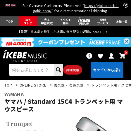
For Overseas Customers: Please visit "
https://global.ikebe-
gakki.com/
" for direct international shipping.
買う
売る
イベント
学割
TOP
店舗一覧
ストア
中古買取
動画
サービス
【重要】熊本県で発生した地震に伴う配送の遅延について(
07月29日
更新)
0
詳細検索
TOP
ONLINE STORE
管楽器・吹奏楽器
トランペット用アクセ
YAMAHA
ヤマハ / Standard 15C4 トランペット用 マ
ウスピース
エレキギター
アコギ/エレアコ