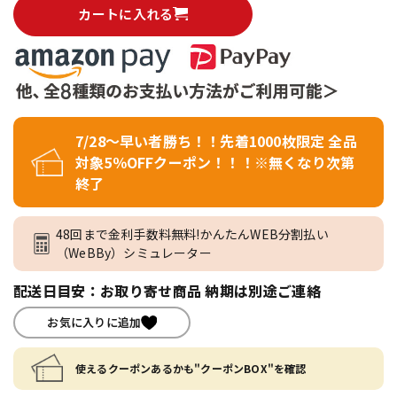
カートに入れる
7/28～早い者勝ち！！先着1000枚限定 全品
対象5％OFFクーポン！！！※無くなり次第
終了
48回まで金利手数料無料!かんたんWEB分割払い
（WeBBy）シミュレーター
配送日目安：お取り寄せ商品 納期は別途ご連絡
お気に入りに追加
使えるクーポンあるかも"クーポンBOX"を確認