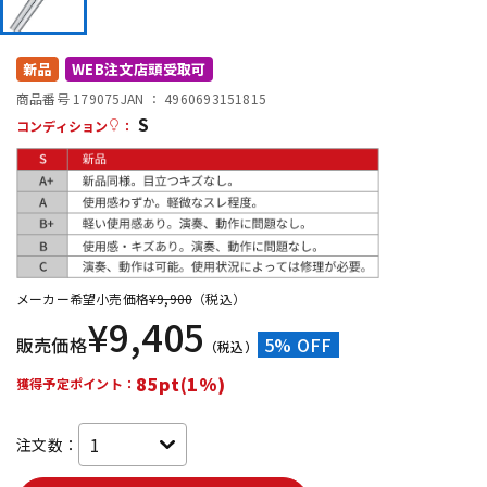
DTM オンライン納品
レコーディング機器
新品
WEB注文店頭受取可
配信/ライブ機器
楽器アクセサリ
商品番号 179075
JAN ：
4960693151815
S
コンディション
：
中古
ヴィンテージ
メーカー希望小売価格
¥
9,900
（税込）
¥
9,405
販売価格
5% OFF
（税込）
85pt(1%)
獲得予定ポイント：
注文数：