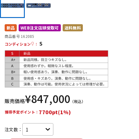
DTM オンライン納品
レコーディング機器
配信/ライブ機器
楽器アクセサリ
新品
WEB注文店頭受取可
送料無料
商品番号 162085
S
コンディション
：
中古
ヴィンテージ
¥
847,000
販売価格
（税込）
7700pt(1%)
獲得予定ポイント：
注文数：