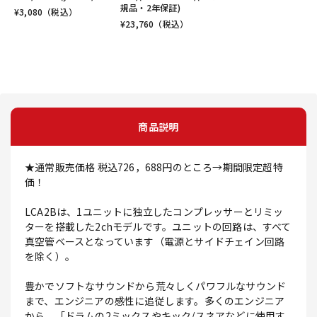
規品・2年保証)
¥
3,080
（税込）
¥
23,760
（税込）
商品説明
★通常販売価格 税込726，688円のところ→期間限定超特
価！
LCA2Bは、1ユニットに独立したコンプレッサーとリミッ
ターを搭載した2chモデルです。ユニットの回路は、すべて
真空管ベースとなっています（電源とサイドチェイン回路
を除く）。
豊かでソフトなサウンドから荒々しくパワフルなサウンド
まで、エンジニアの感性に追従します。多くのエンジニア
から、「ドラムの2ミックスやキック/スネアなどに使用す