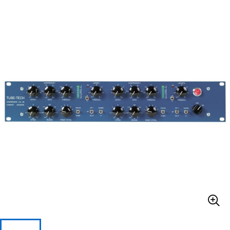
ベース
ウクレレ
ドラム
パーカッション
キーボード
電子ピアノ
管楽器
その他楽器
アンプ
エフェクター
DJ機器
DTM