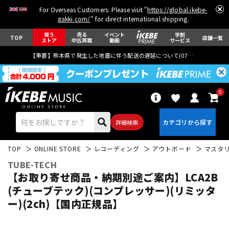
For Overseas Customers: Please visit "
https://global.ikebe-
gakki.com/
" for direct international shipping.
買う
売る
イベント
学割
TOP
店舗一覧
ストア
中古買取
動画
サービス
【重要】熊本県で発生した地震に伴う配送の遅延について(
07月29日
更新)
0
詳細検索
TOP
ONLINE STORE
レコーディング
アウトボード
マスタ
TUBE-TECH
【お取り寄せ商品・納期別途ご案内】LCA2B
(チューブテック)(コンプレッサー)(リミッタ
ー)(2ch)【国内正規品】
エレキギター
アコギ/エレアコ