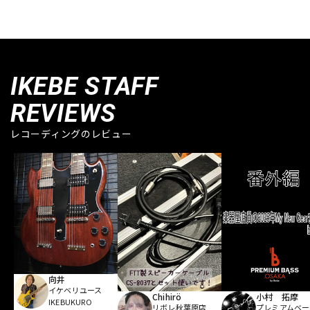
IKEBE STAFF
REVIEWS
レコーディングのレビュー
向井
イケベリユース
Chihirö
小村 拓摩
IKEBUKURO
リボレ秋葉原店
プレミアムベー