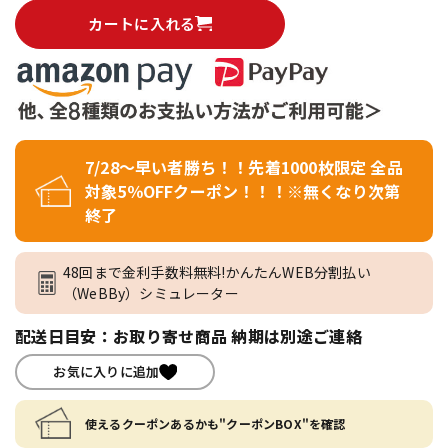
カートに入れる
7/28～早い者勝ち！！先着1000枚限定 全品
対象5％OFFクーポン！！！※無くなり次第
終了
48回まで金利手数料無料!かんたんWEB分割払い
（WeBBy）シミュレーター
配送日目安：お取り寄せ商品 納期は別途ご連絡
お気に入りに追加
使えるクーポンあるかも"クーポンBOX"を確認