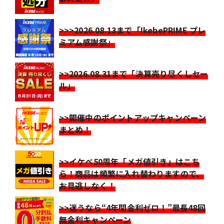
>>>2026.08.13まで「IkebePRIME プレ
ミアム感謝祭」
>>2026.08.31まで「決算売り尽くしセー
ル」
>>開催中のポイントアップキャンペーン
まとめ！
>>イケベ50周年「メガ値引き」はこち
ら！商品は頻繁に入れ替わりますので、
お見逃しなく！
>>迷うなら“4年間金利ゼロ！”最長48回
無金利キャンペーン