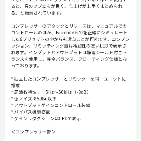
ると、音のツブ立ちが良く、仕上げが上手くまとめられ
る」と絶賛されています。
コンプレッサーのアタックとリリースは、マニュアルでの
コントロールのほか、Fairchild 670を正確にシミュレート
した6プリセットの中からも選ぶことが可能です。コンプレ
ッション、リミッティング量は視認性の高いLEDで表示さ
れます。インプットとアウトプットは静電シールド付きト
ランスを使用し、完全バランス、フローティング仕様とな
っております。
* 独立したコンプレッサーとリミッターを同一ユニットに
搭載
* 周波数特性： 5Hz～50kHz（-3dB）
* 低ノイズ-85dBu以下
* アウトプットゲインコントロール装備
* バイパス機能搭載
* ゲインリダクションはLEDで表示
＜コンプレッサー部＞