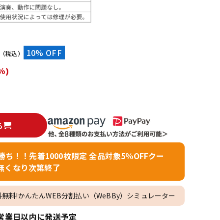
配信/ライブ
楽器アクセサ
機器
リ
）
10% OFF
（税込）
%)
る
者勝ち！！先着1000枚限定 全品対象5％OFFクー
無くなり次第終了
料無料!かんたんWEB分割払い（WeBBy）シミュレーター
営業日以内に発送予定