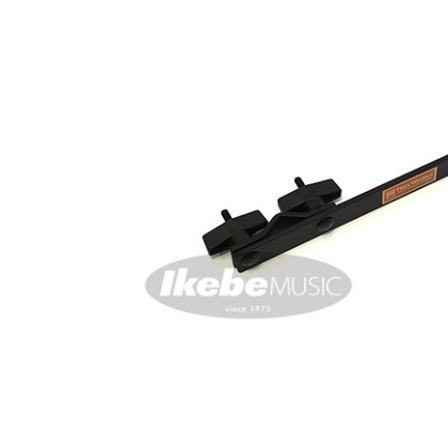
DJ機器
DTM
中古
ヴィンテー