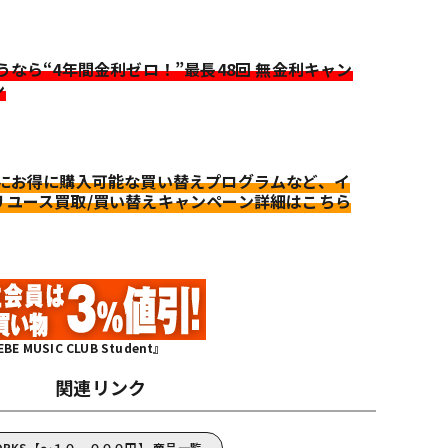
迷うなら“4年間金利ゼロ！”最長48回 無金利キャン
ン
更にお得に購入可能な買い替えプログラムなど、イ
リユース買取/買い替えキャンペーン詳細はこちら
MUSIC CLUB Student』
関連リンク
WORKS【～１０，０００円】 商品一覧