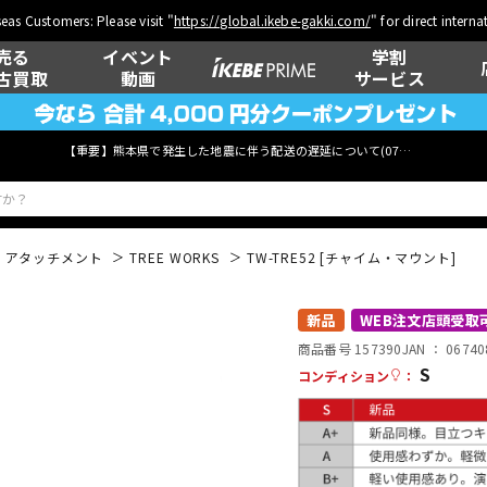
eas Customers: Please visit "
https://global.ikebe-gakki.com/
" for direct intern
売る
イベント
学割
古買取
動画
サービス
【重要】熊本県で発生した地震に伴う配送の遅延について(
07月29日
更新)
・アタッチメント
TREE WORKS
TW-TRE52 [チャイム・マウント]
ベース
ウクレレ
新品
WEB注文店頭受取
商品番号 157390
JAN ：
06740
S
コンディション
：
管楽器
その他楽器