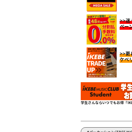
>>
ペー
>>
ケベ
学生さんならいつでもお得『IKEBE 
パーカッション/TREE 