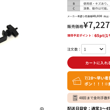
DTM オンラ
レコーディン
イン納品
グ機器
¥
8,030
メーカー希望小売価格
（税込
¥
7,227
販売価格
ジ
65pt(1
獲得予定ポイント：
注文数：
カートに入れ
7/28～早い
ポン！！！※
48回まで金利手数
配送日目安：通常3～4