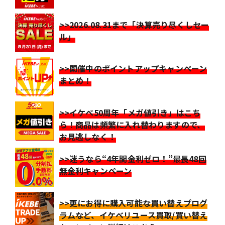
>>2026.08.31まで「決算売り尽くしセー
ル」
>>開催中のポイントアップキャンペーン
まとめ！
>>イケベ50周年「メガ値引き」はこち
ら！商品は頻繁に入れ替わりますので、
お見逃しなく！
>>迷うなら“4年間金利ゼロ！”最長48回
無金利キャンペーン
>>更にお得に購入可能な買い替えプログ
ラムなど、イケベリユース買取/買い替え