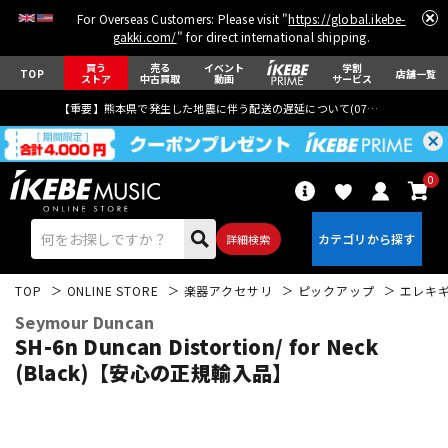
For Overseas Customers: Please visit "
https://global.ikebe-
gakki.com/
" for direct international shipping.
買う
売る
イベント
学割
TOP
店舗一覧
ストア
中古買取
動画
サービス
【重要】熊本県で発生した地震に伴う配送の遅延について(
07月29日
更新)
0
詳細検索
TOP
ONLINE STORE
楽器アクセサリ
ピックアップ
エレキ
Seymour Duncan
SH-6n Duncan Distortion/ for Neck
(Black)【安心の正規輸入品】
エレキギター
アコギ/エレアコ