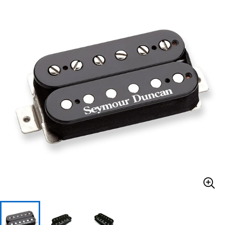
ベース
ウクレレ
ドラム
パーカッション
キーボード
電子ピアノ
管楽器
その他楽器
アンプ
エフェクター
DJ機器
DTM