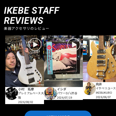
IKEBE STAFF
REVIEWS
楽器アクセサリのレビュー
向井
イケベリユース
小村 拓摩
イシダ
IKEBUKURO
プレミアムベース大
パワーDJ's渋谷
2026/06/07
阪
2026/07/19
2026/08/02