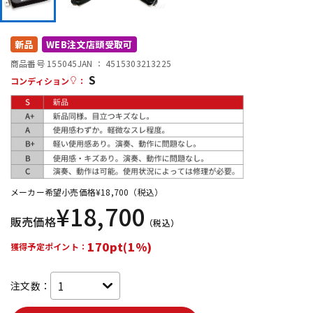
DTM オンライン納品
レコーディング機器
新品
WEB注文店頭受取可
配信/ライブ機器
楽器アクセサリ
商品番号 155045
JAN ：
4515303213225
S
コンディション
：
中古
ヴィンテージ
メーカー希望小売価格
¥
18,700
（税込）
¥
18,700
販売価格
（税込）
170pt(1%)
獲得予定ポイント：
注文数：