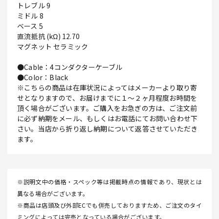
トレブル 9
ミドル 8
ベース 5
直流抵抗 (kΩ) 12.70
マグネット セラミック
●Cable：4コンダクターケーブル
●Color：Black
※こちらの商品は在庫状況によってはメーカーより取り寄
せとなりますので、お届けまでに１～２ヶ月程度お時間を
頂く場合がございます。ご購入をお急ぎの方は、ご注文前
に必ず納期をメール、もしくはお電話にてお問い合わせ下
さい。当店から折り返し納期について返答させていただき
ます。
※説明文中の価格・スペック等は掲載時点の情報であり、現状とは
異なる場合がございます。
※商品は店頭及び外部ECでも併売しておりますため、ご注文のタイ
ミングによっては完売となっている場合がございます。