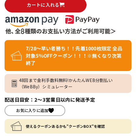
カートに入れる
7/28～早い者勝ち！！先着1000枚限定 全品
対象5％OFFクーポン！！！※無くなり次第
終了
48回まで金利手数料無料!かんたんWEB分割払い
（WeBBy）シミュレーター
配送日目安：2～3営業日以内に発送予定
お気に入りに追加
使えるクーポンあるかも"クーポンBOX"を確認