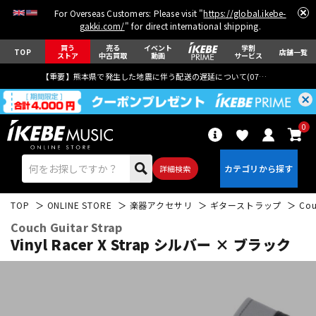
For Overseas Customers: Please visit "
https://global.ikebe-
gakki.com/
" for direct international shipping.
買う
売る
イベント
学割
TOP
店舗一覧
ストア
中古買取
動画
サービス
【重要】熊本県で発生した地震に伴う配送の遅延について(
07月29日
更新)
0
詳細検索
TOP
ONLINE STORE
楽器アクセサリ
ギターストラップ
Cou
Couch Guitar Strap
Vinyl Racer X Strap シルバー × ブラック
エレキギター
アコギ/エレアコ