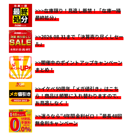
>>>在庫限り！見逃し厳禁！「在庫一掃
最終処分」
>>2026.08.31まで「決算売り尽くしセー
ル」
>>開催中のポイントアップキャンペーン
まとめ！
>>イケベ50周年「メガ値引き」はこち
ら！商品は頻繁に入れ替わりますので、
お見逃しなく！
>>迷うなら“4年間金利ゼロ！”最長48回
無金利キャンペーン