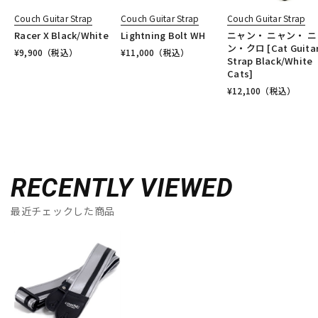
Couch Guitar Strap
Couch Guitar Strap
Couch Guitar Strap
Racer X Black/White
Lightning Bolt WH
ニャン・ ニャン・ ニ
ン・クロ [Cat Guita
¥
9,900
（税込）
¥
11,000
（税込）
Strap Black/White
Cats]
¥
12,100
（税込）
RECENTLY VIEWED
最近チェックした商品