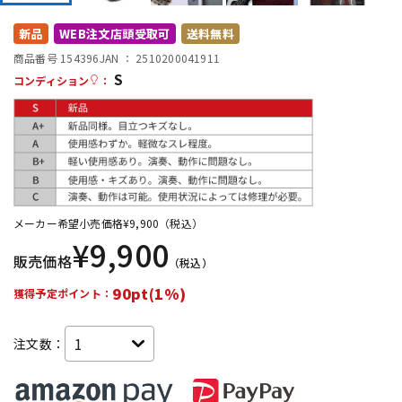
DTM オンライン納品
レコーディング機器
新品
WEB注文店頭受取可
送料無料
商品番号 154396
JAN ：
2510200041911
S
配信/ライブ機器
楽器アクセサリ
コンディション
：
中古
ヴィンテージ
メーカー希望小売価格
¥
9,900
（税込）
¥
9,900
販売価格
（税込）
90pt(1%)
獲得予定ポイント：
注文数：