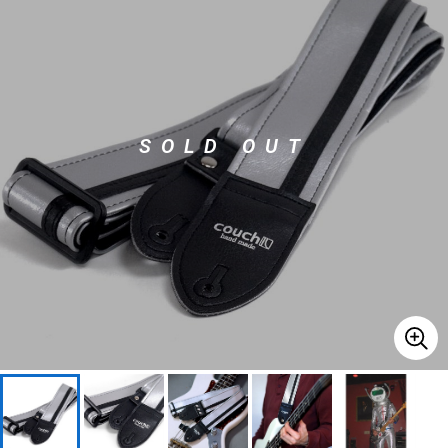
ベース
ウクレレ
ドラム
パーカッション
SOLD OUT
キーボード
電子ピアノ
管楽器
その他楽器
アンプ
エフェクター
DJ機器
DTM