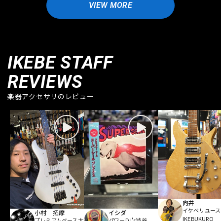
VIEW MORE
IKEBE STAFF
REVIEWS
楽器アクセサリのレビュー
向井
イケベリユース
小村 拓摩
イシダ
IKEBUKURO
プレミアムベース大
パワーDJ's渋谷