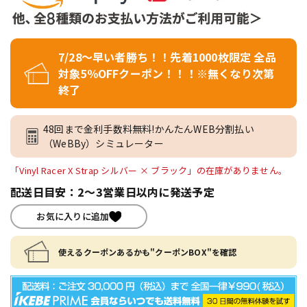
7/28～早い者勝ち！！先着1000枚限定 全品
対象5％OFFクーポン！！！※無くなり次第
終了
48回まで金利手数料無料!かんたんWEB分割払い
（WeBBy）シミュレーター
「Vinyl Racer X Strap シルバー × ブラック」の在庫がありません。
配送日目安：2～3営業日以内に発送予定
お気に入りに追加
使えるクーポンあるかも"クーポンBOX"を確認