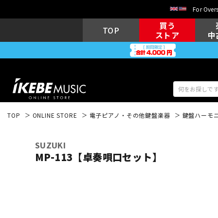
For Overs
買う
TOP
ストア
中
TOP
ONLINE STORE
電子ピアノ・その他鍵盤楽器
鍵盤ハーモ
アコギ/エレ
エレキギター
アコ
SUZUKI
MP-113【卓奏唄口セット】
キーボード
電子ピアノ