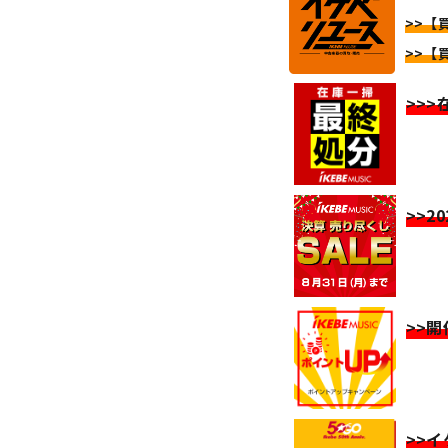
>>【
>>【
>>
>>2
>>
>>