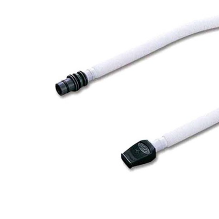
DJ機器
DTM
中古
ヴィンテー