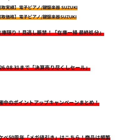
買取実績】電子ピアノ/鍵盤楽器 SUZUKI
買取価格】電子ピアノ/鍵盤楽器SUZUKI
>在庫限り！見逃し厳禁！「在庫一掃 最終処分」
026.08.31まで「決算売り尽くしセール」
開催中のポイントアップキャンペーンまとめ！
イケベ50周年「メガ値引き」はこちら！商品は頻繁