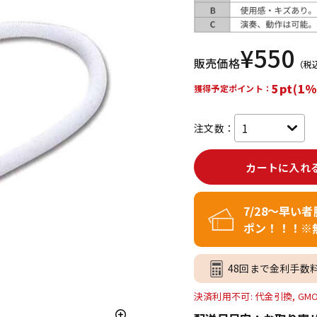
DTM オンラ
レコーディン
イン納品
グ機器
¥
550
販売価格
（税
ジ
5pt(1%
獲得予定ポイント：
注文数：
カートに入れ
7/28～早い
ポン！！！※
48回まで金利手数
決済利用不可: 代金引換, GM