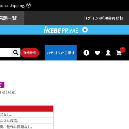
ational shipping.
店舗一覧
ログイン
新規会員登録
0
詳細検索
パーカッショ
ドラム
ン
可
34119101
アンプ
エフェクター