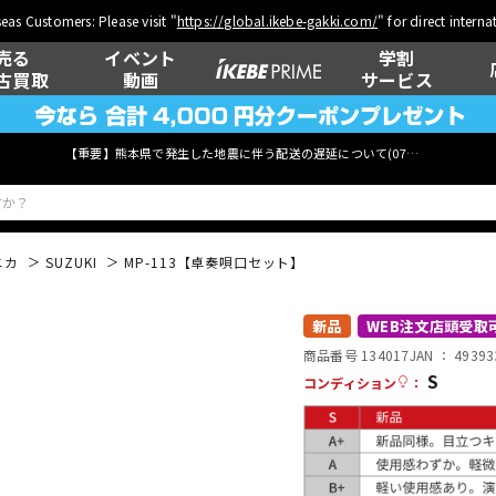
eas Customers: Please visit "
https://global.ikebe-gakki.com/
" for direct intern
売る
イベント
学割
古買取
動画
サービス
【重要】熊本県で発生した地震に伴う配送の遅延について(
07月29日
更新)
ニカ
SUZUKI
MP-113【卓奏唄口セット】
ベース
ウクレレ
新品
WEB注文店頭受取
商品番号 134017
JAN ：
49393
S
コンディション
：
管楽器
その他楽器