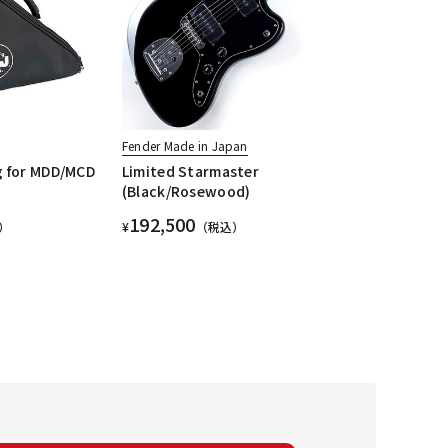
Fender Made in Japan
g for MDD/MCD
Limited Starmaster
(Black/Rosewood)
192,500
）
¥
（税込）