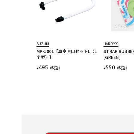
SUZUKI
HARRY'S
MP-500L【卓奏唄口セットL（L
STRAP RUBBE
字型）】
[GREEN]
495
550
¥
（税込）
¥
（税込）