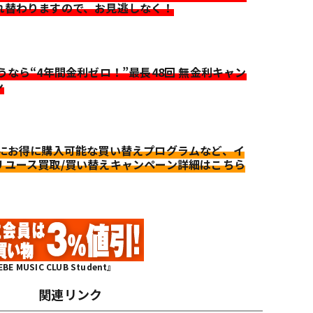
れ替わりますので、お見逃しなく！
迷うなら“4年間金利ゼロ！”最長48回 無金利キャン
ン
更にお得に購入可能な買い替えプログラムなど、イ
リユース買取/買い替えキャンペーン詳細はこちら
MUSIC CLUB Student』
関連リンク