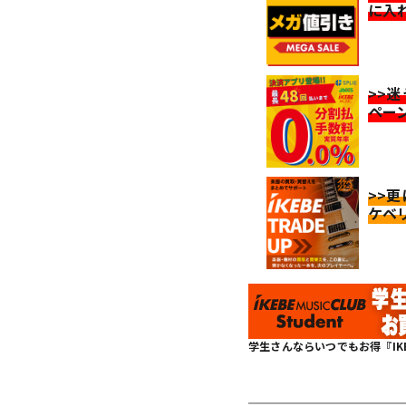
に入
>>
ペー
>>
ケベ
学生さんならいつでもお得『IKEBE 