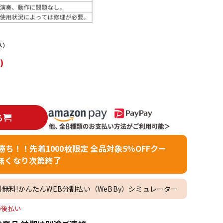
配信/ライブ
楽器アクセサ
機器
リ
込）
)
る
者勝ち！！先着1000枚限定 全品対象5％OFFクー
無くなり次第終了
料無料!かんたんWEB分割払い（WeBBy）シミュレーター
O後払い