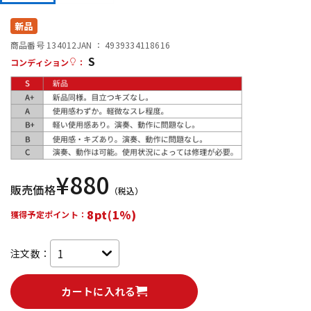
DTM オンライン納品
レコーディング機器
新品
商品番号 134012
JAN ：
4939334118616
S
配信/ライブ機器
楽器アクセサリ
コンディション
：
中古
ヴィンテージ
¥
880
販売価格
（税込）
8pt(1%)
獲得予定ポイント：
注文数：
カートに入れる