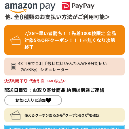
7/28～早い者勝ち！！先着1000枚限定 全品
対象5％OFFクーポン！！！※無くなり次第
終了
48回まで金利手数料無料!かんたんWEB分割払い
（WeBBy）シミュレーター
決済利用不可: 代金引換, GMO後払い
配送日目安：お取り寄せ商品 納期は別途ご連絡
お気に入りに追加
使えるクーポンあるかも"クーポンBOX"を確認