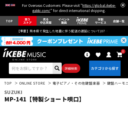
For Overseas Customers: Please visit "
https://global.ikebe-
gakki.com/
" for direct international shipping.
買う
売る
イベント
学割
TOP
店舗一覧
ストア
中古買取
動画
サービス
【重要】熊本県で発生した地震に伴う配送の遅延について(
07月29日
更新)
0
詳細検索
TOP
ONLINE STORE
電子ピアノ・その他鍵盤楽器
鍵盤ハーモ
SUZUKI
MP-141【特製ショート唄口】
エレキギター
アコギ/エレアコ