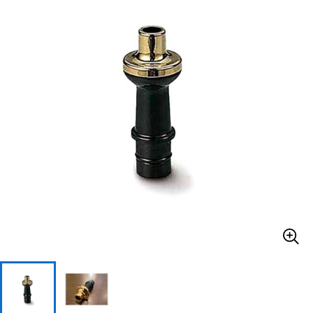
ベース
ウクレレ
ドラム
パーカッション
キーボード
電子ピアノ
管楽器
その他楽器
アンプ
エフェクター
DJ機器
DTM