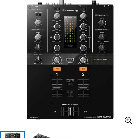
ベース
ウクレレ
ドラム
パーカッション
キーボード
電子ピアノ
管楽器
その他楽器
アンプ
エフェクター
DJ機器
DTM