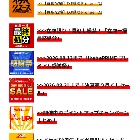
>>【買取実績】DJ機器 Pioneer DJ
>>【買取価格】DJ機器 Pioneer DJ
>>>在庫限り！見逃し厳禁！「在庫一掃
最終処分」
>>>2026.08.13まで「IkebePRIME プレ
ミアム感謝祭」
>>2026.08.31まで「決算売り尽くしセー
ル」
>>開催中のポイントアップキャンペーン
まとめ！
>>イケベ50周年「メガ値引き」はこち