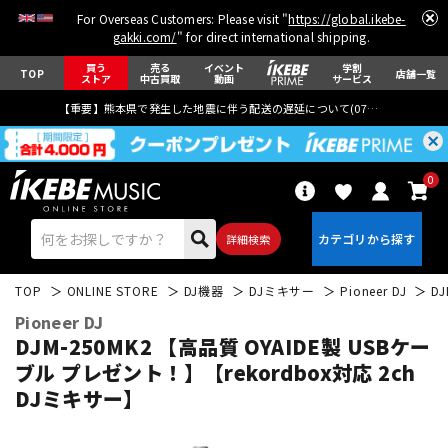
For Overseas Customers: Please visit "
https://global.ikebe-
gakki.com/
" for direct international shipping.
買う
売る
イベント
学割
TOP
店舗一覧
ストア
中古買取
動画
サービス
【重要】熊本県で発生した地震に伴う配送の遅延について(
07月29日
更新)
0
詳細検索
TOP
ONLINE STORE
DJ機器
DJミキサー
Pioneer DJ
D
Pioneer DJ
DJM-250MK2 【高品質 OYAIDE製 USBケー
ブル プレゼント！】【rekordbox対応 2ch
DJミキサー】
エレキギター
アコギ/エレアコ