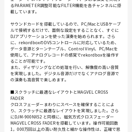
るPARAMETER調整可能なFILTER機能を各チャンネルに搭
載しています。
サウンドカードを搭載しているので、PC/MacとUSBケーブ
ルで接続するだけで、面倒な設定をすることなく、すぐに
DJアプリケーションを使った演奏を始められます。さら
に、rekordboxのDVSコントロールに対応しているため、
データ音源とターンテーブル、Control Vinyl、PC/Macを
使用して、アナログレコードの感覚でrekordboxを操作す
ることが可能です。
また、ディザリングなどの処理を行い、解像度の高い音質
を実現しました。デジタル音源だけでなくアナログ音源で
の演奏も高音質で楽しめます。
■スクラッチに最適なレイアウトとMAGVEL CROSS
FADER
クロスフェーダーまわりにスペースを確保することによ
り、スクラッチに最適なレイアウトを実現しました。さら
にDJM-900NXS2 と同様に、磁気方式クロスフェーダー
MAGVEL CROSS FADERを搭載しています。操作可能回数
1，000万回以上の高い耐久性と細かな操作性は、正確で思