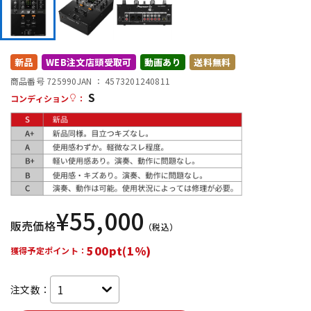
DTM オンライン納品
レコーディング機器
配信/ライブ機器
楽器アクセサリ
新品
WEB注文店頭受取可
動画あり
送料無料
商品番号 725990
JAN ：
4573201240811
S
コンディション
：
中古
ヴィンテージ
¥
55,000
販売価格
（税込）
500pt(1%)
獲得予定ポイント：
注文数：