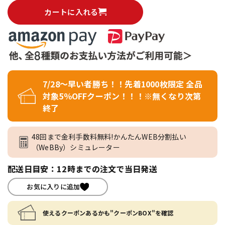
カートに入れる
7/28～早い者勝ち！！先着1000枚限定 全品
対象5％OFFクーポン！！！※無くなり次第
終了
48回まで金利手数料無料!かんたんWEB分割払い
（WeBBy）シミュレーター
配送日目安：12時までの注文で当日発送
お気に入りに追加
使えるクーポンあるかも"クーポンBOX"を確認