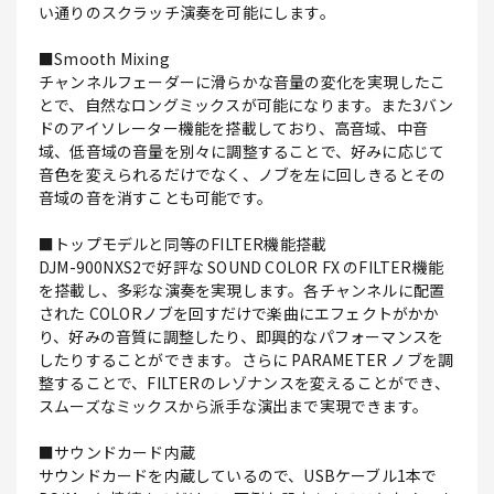
い通りのスクラッチ演奏を可能にします。
■Smooth Mixing
チャンネルフェーダーに滑らかな音量の変化を実現したこ
とで、自然なロングミックスが可能になります。また3バン
ドのアイソレーター機能を搭載しており、高音域、中音
域、低音域の音量を別々に調整することで、好みに応じて
音色を変えられるだけでなく、ノブを左に回しきるとその
音域の音を消すことも可能です。
■トップモデルと同等のFILTER機能搭載
DJM-900NXS2で好評な SOUND COLOR FX のFILTER機能
を搭載し、多彩な演奏を実現します。各チャンネルに配置
された COLORノブを回すだけで楽曲にエフェクトがかか
り、好みの音質に調整したり、即興的なパフォーマンスを
したりすることができます。さらに PARAMETER ノブを調
整することで、FILTERのレゾナンスを変えることができ、
スムーズなミックスから派手な演出まで実現できます。
■サウンドカード内蔵
サウンドカードを内蔵しているので、USBケーブル1本で