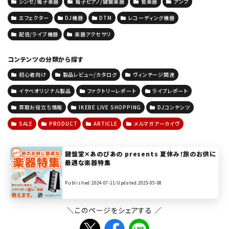
シンセ/電子楽器
電子ピアノ/鍵盤楽器
管楽器
アンプ
エフェクター
DJ機器
DTM
レコーディング機器
配信/ライブ機器
楽器アクセサリ
コンテンツの分類から探す
初心者向け
製品レビュー/カタログ
ヴィンテージ関連
イケベオリジナル製品
ファクトリーレポート
ライブレポート
買取お役立ち情報
IKEBE LIVE SHOPPING
DJコンテンツ
SALE
PRODUCT
ARTICLE
メルマガアーカイヴ
鍵盤堂✕あのぴあの presents 夏休み！旅のお供に
最適な楽器特集
Published:2024-07-11/
Updated:2025-05-08
＼このページをシェアする ／