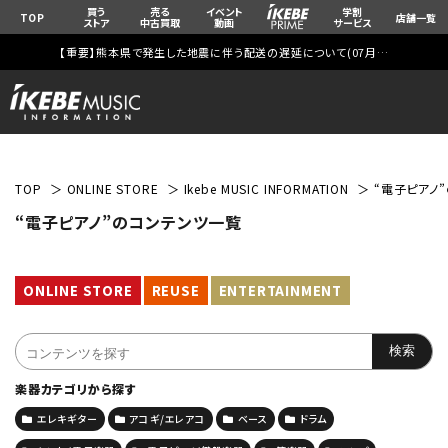
買う
売る
イベント
学割
TOP
店舗一覧
ストア
中古買取
動画
サービス
【重要】熊本県で発生した地震に伴う配送の遅延について(
07月29日
更新)
TOP
ONLINE STORE
Ikebe MUSIC INFORMATION
“電子ピアノ
“電子ピアノ”のコンテンツ一覧
ONLINE STORE
REUSE
ENTERTAINMENT
楽器カテゴリから探す
エレキギター
アコギ/エレアコ
ベース
ドラム