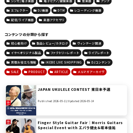
シンセ/電子楽器
電子ピアノ/鍵盤楽器
管楽器
アンプ
エフェクター
DJ機器
DTM
レコーディング機器
配信/ライブ機器
楽器アクセサリ
コンテンツの分類から探す
初心者向け
製品レビュー/カタログ
ヴィンテージ関連
イケベオリジナル製品
ファクトリーレポート
ライブレポート
買取お役立ち情報
IKEBE LIVE SHOPPING
DJコンテンツ
SALE
PRODUCT
ARTICLE
メルマガアーカイヴ
JAPAN UKULELE CONTEST 東日本予選
Published:2026-05-11/
Updated:2026-05-14
Finger Style Guitar Fair｜Morris Guitars
Special Event with エバラ健太＆坂本佳祐