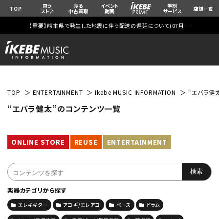
買う
売る
イベント
学割
TOP
店舗一覧
ストア
中古買取
動画
サービス
【重要】熊本県で発生した地震に伴う配送の遅延について(
07月29日
更新)
TOP
ENTERTAINMENT
Ikebe MUSIC INFORMATION
“エバラ健
“エバラ健太”のコンテンツ一覧
ONLINE STORE
REUSE
ENTERTAINMENT
楽器カテゴリから探す
エレキギター
アコギ/エレアコ
ベース
ドラム