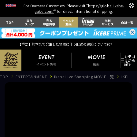
For Overseas Customers: Please visit "
https://global.ikebe-
gakki.com/
" for direct international shipping.
買う
売る
イベント
学割
TOP
店舗一覧
ストア
中古買取
動画
サービス
【重要】熊本県で発生した地震に伴う配送の遅延について(
07月29日
更新)
EVENT
MOVIE
イベント情報
動画
TOP
ENTERTAINMENT
Ikebe Live Shopping MOVIE一覧
IKEBE
EVENT
イベント情報
MOVIE
動画