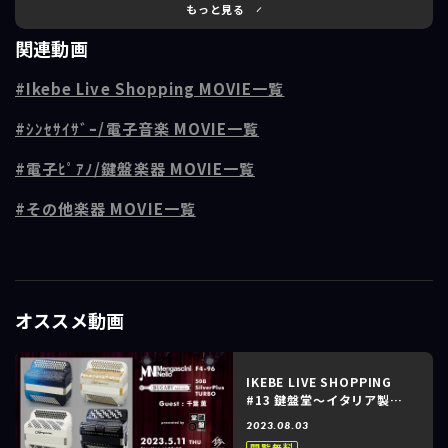
KORG初の電子アコーディオンの企画や開発、さらにプロジェクトリー
もっと見る
ダーを務めた、Fati Fehmiju（ファティ・フェヒミユ）氏による徹底解
関連動画
説！さらにアコーディオン奏者の杉山卓氏によるデモンストレーション
演奏も予定しております。
Ikebe Live Shopping MOVIE一覧
電子のアコーディオンを探されている方、新たな表現に取り組みたい
ｼﾝｾｻｲｻﾞｰ/電子音楽 MOVIE一覧
方、練習用もしくはライブ用に最上級の電子アコーディオンが欲しい
方、必見です！
電子ﾋﾟｱﾉ/鍵盤楽器 MOVIE一覧
----------------------------------------------------
その他楽器 MOVIE一覧
＜出演＞
Fati Fehmiju（FISA SUPREMA 企画・開発 / プロジェクトリーダー）
杉山 卓（アコーディオン奏者）
安部純二（鍵盤堂）
オススメ動画
初回放送日時：2025/09/10
会場：イケシブSTUDIO
IKEBE LIVE SHOPPING
#13 鍵盤堂～イタリア製ア
コーディオン Mengascini
2023.08.03
F4-96 / BUGARI 508
閲覧無料