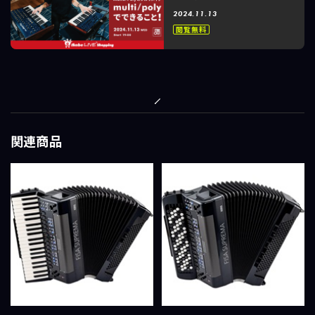
ンテージシンセの名機
2024.11.13
Mono/Polyのフルリメイク
閲覧無料
「 multi/poly」でできるこ
と！～
関連商品