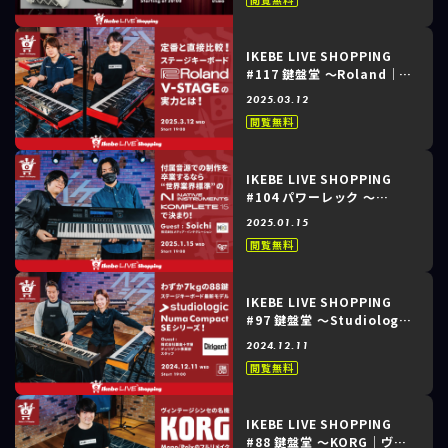
SilverPlus TURBO～
IKEBE LIVE SHOPPING
#117 鍵盤堂 ～Roland｜定
番と直接比較！ステージキー
2025.03.12
ボード V-STAGEの実力と
閲覧無料
は！～
IKEBE LIVE SHOPPING
#104 パワーレック ～
Native Instruments｜付
2025.01.15
属音源での制作を卒業するな
閲覧無料
ら“世界業界標準”の
Kompleteで決まり！～
IKEBE LIVE SHOPPING
#97 鍵盤堂 ～Studiologic
｜わずか7kgの88鍵ステージ
2024.12.11
キーボード最新モデル
閲覧無料
Numa Compact SEシリー
ズ！～
IKEBE LIVE SHOPPING
#88 鍵盤堂 ～KORG｜ヴィ