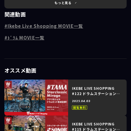
ミドルクラスでは頭一つ抜けたコストパフォーマンスを実現している
もっと見る
ARMORYドラムセットや、木胴金属胴シェル合わせるとその種類は15を
関連動画
超えるバリエーションを誇るBlack Pantherシリーズスネア、その他、
シグネチャーモデルなどなど、過去最多の製品たちのサウンドをご堪能
Ikebe Live Shopping MOVIE一覧
ください！
ﾄﾞﾗﾑ MOVIE一覧
----------------------------------------------------
＜出演＞
栫井将人（ドラムステーション渋谷）
初回放送日時：2025/05/08
オススメ動画
会場：イケシブSTUDIO
IKEBE LIVE SHOPPING
#122 ドラムステーション渋
谷 ～TAMA｜Starclassic
2025.04.03
Mirage アクリルシェルドラ
閲覧無料
ムセット徹底試奏！～
IKEBE LIVE SHOPPING
#115 ドラムステーション渋