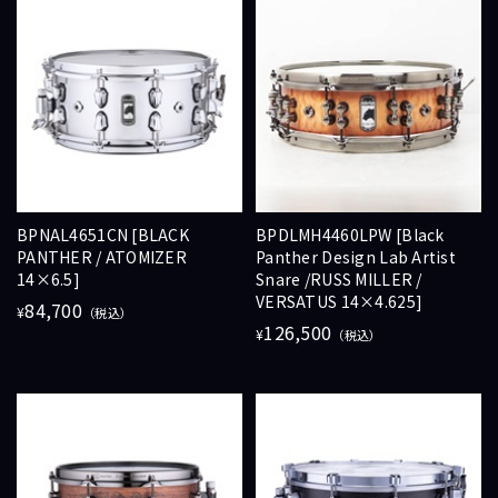
BPNAL4651CN [BLACK
BPDLMH4460LPW [Black
PANTHER / ATOMIZER
Panther Design Lab Artist
14×6.5]
Snare /RUSS MILLER /
VERSATUS 14×4.625]
84,700
¥
（税込）
126,500
¥
（税込）