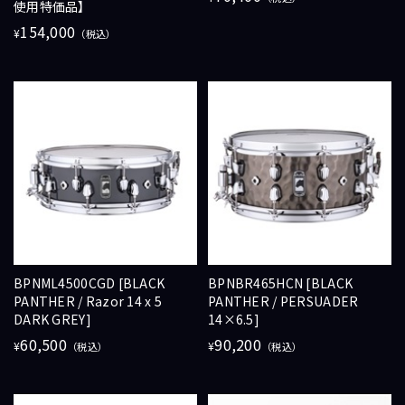
使用特価品】
154,000
¥
（税込）
BPNML4500CGD [BLACK
BPNBR465HCN [BLACK
PANTHER / Razor 14 x 5
PANTHER / PERSUADER
DARK GREY]
14×6.5]
60,500
90,200
¥
¥
（税込）
（税込）