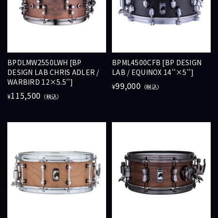
BPDLMW2550LWH [BP
BPML4500CFB [BP DESIGN
DESIGN LAB CHRIS ADLER /
LAB / EQUINOX 14''×5'']
WARBIRD 12×5.5'']
99,000
¥
（税込）
115,500
¥
（税込）