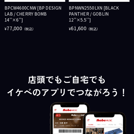
BPCW4600CNW [BP DESIGN
BPNWN2550LXN [BLACK
LAB / CHERRY BOMB
PANTHER / GOBLIN
14''×6'']
12''×5.5'']
77,000
61,600
¥
¥
（税込）
（税込）