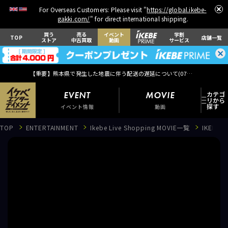
For Overseas Customers: Please visit "
https://global.ikebe-
gakki.com/
" for direct international shipping.
買う
売る
イベント
学割
TOP
店舗一覧
ストア
中古買取
動画
サービス
【重要】熊本県で発生した地震に伴う配送の遅延について(
07月29日
更新)
EVENT
MOVIE
イベント情報
動画
TOP
ENTERTAINMENT
Ikebe Live Shopping MOVIE一覧
IKEBE
EVENT
イベント情報
MOVIE
動画