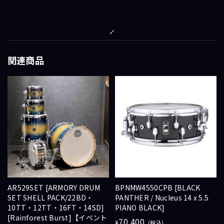
関連商品
AR529SET [ARMORY DRUM
BPNMW4550CPB [BLACK
SET SHELL PACK/22BD・
PANTHER / Nucleus 14 x 5.5
10TT・12TT・16FT・14SD]
PIANO BLACK]
[Rainforest Burst]【イベント
70,400
¥
（税込）