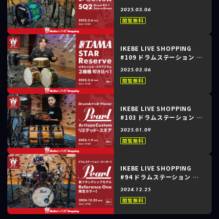
谷 ～SONOR｜スタッフオー
2025.03.06
ダーモデル！SQ2 Drum
閲覧無料
Kit + Snare Drum！～
IKEBE LIVE SHOPPING
#109 ドラムステーション ～
TAMA｜STAR Reserve メ
2025.02.06
タルシェル・スネアドラム 3
閲覧無料
機種叩き比べ！～
IKEBE LIVE SHOPPING
#103 ドラムステーション ～
Pearl｜DrumArt×D-
2025.01.09
Flavor Artisan Custom
閲覧無料
リミテッド・スネア～
IKEBE LIVE SHOPPING
#94 ドラムステーション ～
Pearl｜ドラムステーショ
2024.12.25
ン・オーダー！新フラッグシ
閲覧無料
ップモデル「Reference
One」限定カラー！～