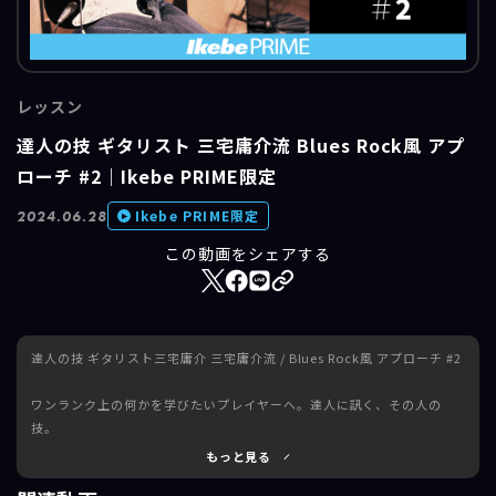
レッスン
達人の技 ギタリスト 三宅庸介流 Blues Rock風 アプ
ローチ #2｜Ikebe PRIME限定
Ikebe PRIME限定
2024.06.28
この動画をシェアする
達人の技 ギタリスト三宅庸介 三宅庸介流 / Blues Rock風 アプローチ #2
ワンランク上の何かを学びたいプレイヤーへ。達人に訊く、その人の
技。
卓越したテクニック、圧倒的なサウンドの表現力で、あざやかな存在感
もっと見る
を放つ、日本の誇るトップGuitaristの一人、三宅庸介に訊く、「達人の