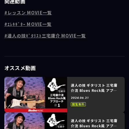
関連動画
技」。
レッスン MOVIE一覧
このシリーズは、Blues Rock風楽曲への三宅庸介流アプローチ編とし
て、ワンコードの上で繰り広げられる「達人の技」を実演、解説してい
ｴﾚｷｷﾞﾀｰ MOVIE一覧
きます。
達人の技ｷﾞﾀﾘｽﾄ三宅庸介 MOVIE一覧
今回の#2では、重ねる音、複音パートの音の選び方などを、三宅流でご
解説いただきます。
■プロフィール
オススメ動画
三宅庸介 Yosuke Miyake
1966年生まれ。JEFF BECK, Michael Schenkerに影響を受けギターを
手にする。
1986年 TERRA ROSAに加入。
達人の技 ギタリスト 三宅庸
介流 Blues Rock風 アプロ
1987年 オムニバス「Metal Warning」(Vap)、 「The Endless Basis」
ーチ #1
(King Records)をリリース。
2024.06.21
その後、MI JAPAN/GIT、日本工学院、名古屋スクールオブミュージッ
閲覧無料
ク専門学校での教職の他、CM音楽制作や映画音楽制作にも携わる。
2009年 ソロギタリストとして Strange,Beautiful and Loud 「Lotus
達人の技 ギタリスト 三宅庸
and Visceral Songs」
介流 Blues Rock風 アプロ
2014年 Strange,Beautiful and Loud 「Orchestral Supreme 」(共に