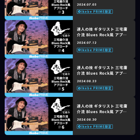
ーチ #3
Triumph Records)
2024.07.05
という2枚のインストゥルメンタル・アルバムをリリース。
Ikebe PRIME限定
2014年 アルファノートより教則DVD「ストラトのポテンシャルを200%
引き出す極意」をリリース。
達人の技 ギタリスト 三宅庸
現在、リーダーバンドStrange,Beautiful and Loudでの活動の他、
介流 Blues Rock風 アプロ
TERRA ROSA、MARINOのギタリストとして活動。
ーチ #4
2024.07.12
Ikebe PRIME限定
【使用楽器】
Fender ストラトキャスター、Marshall アンプ
達人の技 ギタリスト 三宅庸
RCS (Rock Circus Square), Sobbat など
介流 Blues Rock風 アプロ
ーチ #5
2024.08.23
Ikebe PRIME限定
【影響を受けたミュージシャン】
JEFF BECK、Jimi Hendrix、Michael Schenker、
Miles Davis、大谷令文 (MARINO)、Focus、
達人の技 ギタリスト 三宅庸
Robin Trower、John McLaughlinなど
介流 Blues Rock風 アプロ
ーチ #6
2024.08.30
Ikebe PRIME限定