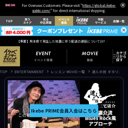
For Overseas Customers: Please visit "
https://global.ikebe-
gakki.com/
" for direct international shipping.
買う
売る
イベント
学割
TOP
店舗一覧
ストア
中古買取
動画
サービス
【重要】熊本県で発生した地震に伴う配送の遅延について(
07月29日
更新)
EVENT
MOVIE
イベント情報
動画
TOP
ENTERTAINMENT
レッスン MOVIE一覧
達人の技 ギタリスト 三宅
EVENT
イベント情報
Ikebe PRIME会員入会はこちら
この動画はIkebe PRIME会員のみ視聴可能です
MOVIE
動画