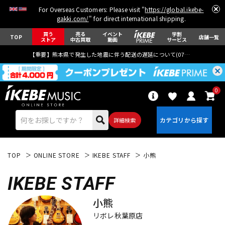
For Overseas Customers: Please visit "
https://global.ikebe-
gakki.com/
" for direct international shipping.
買う
売る
イベント
学割
TOP
店舗一覧
ストア
中古買取
動画
サービス
【重要】熊本県で発生した地震に伴う配送の遅延について(
07月29日
更新)
0
詳細検索
TOP
ONLINE STORE
IKEBE STAFF
小熊
IKEBE STAFF
小熊
エレキギター
アコギ/エレアコ
リボレ秋葉原店