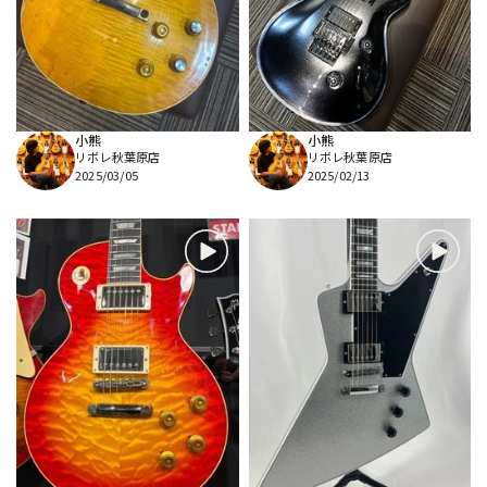
DTM オンライン納品
レコーディング機器
配信/ライブ機器
楽器アクセサリ
小熊
小熊
リボレ秋葉原店
リボレ秋葉原店
中古
ヴィンテージ
2025/03/05
2025/02/13