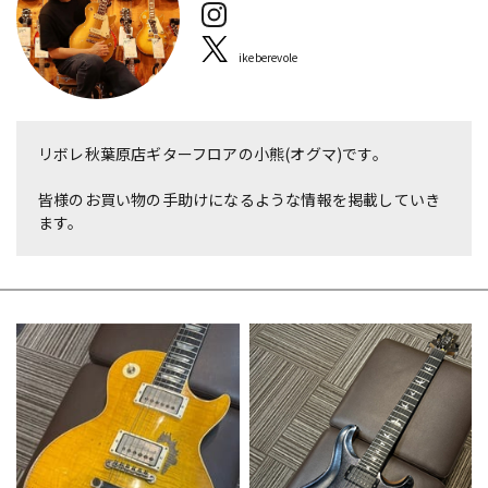
ベース
ウクレレ
ikeberevole
ドラム
パーカッション
リボレ秋葉原店ギターフロアの小熊(オグマ)です。
キーボード
電子ピアノ
皆様のお買い物の手助けになるような情報を掲載していき
ます。
管楽器
その他楽器
アンプ
エフェクター
DJ機器
DTM