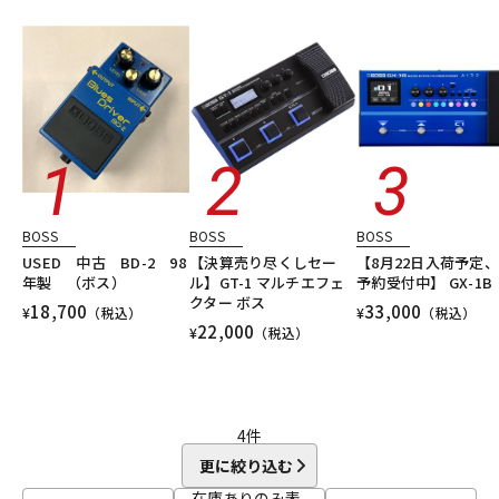
エフェクター/その他周辺機器・アクセサリ
エレキギター
DTM オンライン納品
レコーディング機器
シンセサイザー・電子楽器
ギターアンプ・ベースアンプ
DTM
レコーディング
配信機器・ライブ機器
楽器アクセサリ
ユーズド
ヴィンテージ
ALL
配信/ライブ機器
楽器アクセサリ
中古
ヴィンテージ
BOSS
BOSS
BOSS
USED 中古 BD-2 98
【決算売り尽くしセー
【8月22日入荷予定
年製 （ボス）
ル】GT-1 マルチエフェ
予約受付中】 GX-1B
クター ボス
18,700
33,000
¥
（税込）
¥
（税込）
22,000
¥
（税込）
4
件
更に絞り込む
在庫ありのみ表