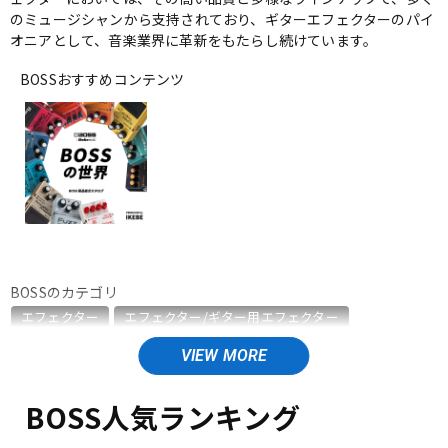
のミュージシャンから支持されており、ギターエフェクターのパイ
ベース
ウクレレ
オニアとして、音楽業界に革新をもたらし続けています。
BOSSおすすめコンテンツ
ドラム
パーカッション
キーボード
電子ピアノ
管楽器
その他楽器
BOSSのカテゴリ
エフェクター
エフェクター/ギター用エフェクター
アンプ
エフェクター
エフェクター/ベース用エフェクター
エフェクター/エレアコ用エフェクター
エフェクター/ワウペダル・ボリュームペダル
DJ機器
DTM
BOSS人気ランキング
エフェクター/ラインセレクター・フットスイッチ
エフェクター/ワイヤレスシステム
エフェクター/電源周辺機器