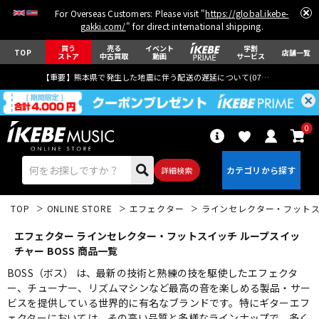
For Overseas Customers: Please visit "
https://global.ikebe-
gakki.com/
" for direct international shipping.
買う
売る
イベント
学割
TOP
店舗一覧
ストア
中古買取
動画
サービス
【重要】熊本県で発生した地震に伴う配送の遅延について(
07月29日
更新)
0
詳細検索
TOP
ONLINE STORE
エフェクター
ラインセレクター・フット
エフェクター ラインセレクター・フットスイッチ ループスイッ
チャー BOSS 商品一覧
BOSS（ボス） は、最新の技術と熟練の技を駆使したエフェクタ
ー、チューナー、リズムマシンなど最高の音を楽しめる製品・サー
エレキギター
アコギ/エレアコ
ビスを提供している世界的に有名なブランドです。特にギターエフ
ェクターにおいては、その高い品質と多様なラインナップで、多く