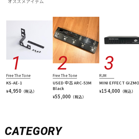
オススメアイテム
Free The Tone
Free The Tone
RJM
KS-AE-1
USED 中古 ARC-53M
MINI EFFECT GIZMO
Black
4,950
154,000
¥
（税込）
¥
（税込）
55,000
¥
（税込）
CATEGORY