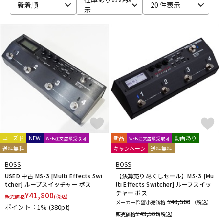
新着順
20 件表示
示
ユーズド
NEW
新品
動画あり
WEB注文店頭受取可
WEB注文店頭受取可
送料無料
キャンペーン
送料無料
BOSS
BOSS
USED 中古 MS-3 [Multi Effects Swi
【決算売り尽くしセール】MS-3 [Mu
tcher] ループスイッチャー ボス
lti Effects Switcher] ループスイッ
チャー ボス
¥
41,800
販売価格
(税込)
¥49,500
メーカー希望小売価格
（税込）
ポイント：1%
(380pt)
¥
49,500
販売価格
(税込)