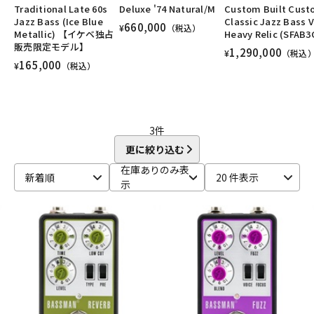
Traditional Late 60s
Deluxe '74 Natural/M
Custom Built Cus
DTM オンライン納品
レコーディング機器
ユーズド
ヴィンテージ
ALL
Jazz Bass (Ice Blue
Classic Jazz Bass V
660,000
¥
（税込）
Metallic) 【イケベ独占
Heavy Relic (SFAB3
販売限定モデル】
1,290,000
¥
（税込
配信/ライブ機器
楽器アクセサリ
165,000
¥
（税込）
中古
ヴィンテージ
3
件
更に絞り込む
在庫ありのみ表
新着順
20 件表示
示