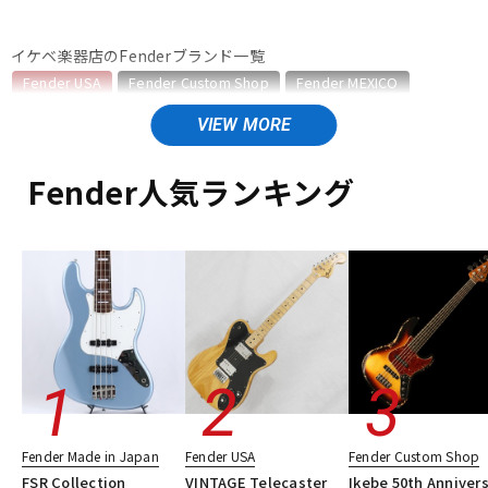
ベース
ウクレレ
イケベ楽器店のFenderブランド一覧
Fender USA
Fender Custom Shop
Fender MEXICO
Fender Made in Japan
Fender Standard Series
ドラム
パーカッション
Fender Acoustics
Fender Japan
Fender (Japan Exclusive Series)
その他Fender
Fender人気ランキング
キーボード
電子ピアノ
Fender USAのカテゴリ
エレキギター
エレキギター/ストラトキャスター・STタイプ
エレキギター/テレキャスター・TLタイプ
管楽器
その他楽器
エレキギター/ジャズマスター・JMタイプ
エレキギター/ジャガー・JGタイプ
エレキギター/ムスタング・MGタイプ
アンプ
エフェクター
エレキギター/#American Vintage II
エレキギター/#American Ultra
エレキギター/#American Professional
DJ機器
DTM
エレキギター/#American Professional II
Fender Made in Japan
Fender USA
Fender Custom Shop
エレキギター/#American Performer
ベース
FSR Collection
VINTAGE Telecaster
Ikebe 50th Anniver
ギターアンプ・ベースアンプ
エフェクター
楽器アクセサリ