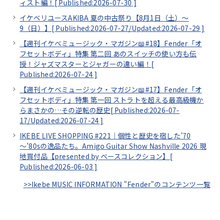
ィスト編！[
Published:2026-07-30
]
イケベリユースAKIBA 夏の中古祭り【8月1日（土）～
9（日）】[
Published:2026-07-27/
Updated:2026-07-29
]
【週刊イケベミュージック・マガジン📖#18】Fender「オ
フセットボディ」特集 第二回 あのスイッチの使い方も伝
授！ジャズマスターとジャガーの違い編！[
Published:2026-07-24
]
【週刊イケベミュージック・マガジン📖#17】Fender「オ
フセットボディ」特集 第一回 ストラトを超える最高級機か
らまさかの…その逆転の歴史[
Published:2026-07-
17/
Updated:2026-07-24
]
IKEBE LIVE SHOPPING #221｜個性と歴史を宿した’70
～’80sの逸品たち。Amigo Guitar Show Nashville 2026 現
地買付品【presented by ベースコレクション】[
Published:2026-06-03
]
>>Ikebe MUSIC INFORMATION "Fender"のコンテンツ一覧