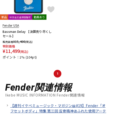
新品
動画あり
WEB注文店頭受取可
Fender USA
Bassman Delay 【決算売り尽くし
セール】
¥
15,400
販売価格
(税込)
特別価格
¥
11,499
(税込)
ポイント：1%
(104pt)
1
Fender関連情報
Ikebe MUSIC INFORMATION Fender関連情報
【週刊イケベミュージック・マガジン📖#19】Fender「オ
フセットボディ」特集 第三回 反骨精神あふれた使用アーテ