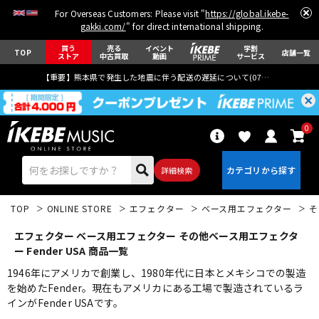
For Overseas Customers: Please visit "
https://global.ikebe-
gakki.com/
" for direct international shipping.
買う
売る
イベント
学割
TOP
店舗一覧
ストア
中古買取
動画
サービス
【重要】熊本県で発生した地震に伴う配送の遅延について(
07月29日
更新)
0
詳細検索
TOP
ONLINE STORE
エフェクター
ベース用エフェクター
そ
エフェクター ベース用エフェクター その他ベース用エフェクタ
ー Fender USA 商品一覧
1946年にアメリカで創業し、1980年代に日本とメキシコでの製造
を始めたFender。現在もアメリカにある工場で製造されているラ
エレキギター
アコギ/エレアコ
インがFender USAです。