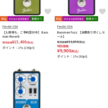
新品
動画あり
新品
動画あり
WEB注文店頭受取可
WEB注文店頭受取可
Fender USA
Fender USA
【入荷待ち、ご予約受付中】 Bass
Bassman Fuzz 【決算売り尽くしセ
man Reverb
ール】
¥
15,400
¥
12,650
販売価格
(税込)
販売価格
(税込)
特別価格
ポイント：1%
(140pt)
¥
9,900
(税込)
ポイント：1%
(90pt)