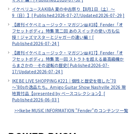
イケベリユースAKIBA 夏の中古祭り【8月1日（土）～
9（日）】[
Published:2026-07-27/
Updated:2026-07-29
]
【週刊イケベミュージック・マガジン📖#18】Fender「オ
フセットボディ」特集 第二回 あのスイッチの使い方も伝
授！ジャズマスターとジャガーの違い編！[
Published:2026-07-24
]
【週刊イケベミュージック・マガジン📖#17】Fender「オ
フセットボディ」特集 第一回 ストラトを超える最高級機か
らまさかの…その逆転の歴史[
Published:2026-07-
17/
Updated:2026-07-24
]
IKEBE LIVE SHOPPING #221｜個性と歴史を宿した’70
～’80sの逸品たち。Amigo Guitar Show Nashville 2026 現
地買付品【presented by ベースコレクション】[
Published:2026-06-03
]
>>Ikebe MUSIC INFORMATION "Fender"のコンテンツ一覧