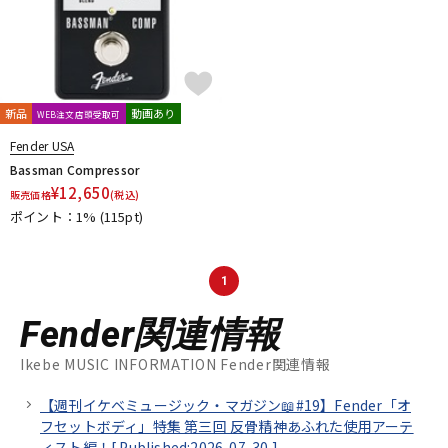
新品
動画あり
WEB注文店頭受取可
Fender USA
Bassman Compressor
¥
12,650
販売価格
(税込)
ポイント：1%
(115pt)
1
Fender関連情報
Ikebe MUSIC INFORMATION Fender関連情報
【週刊イケベミュージック・マガジン📖#19】Fender「オ
フセットボディ」特集 第三回 反骨精神あふれた使用アーテ
ィスト編！[
Published:2026-07-30
]