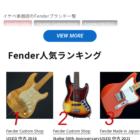
ベース
ウクレレ
イケベ楽器店のFenderブランド一覧
Fender USA
Fender Custom Shop
Fender MEXICO
Fender Made in Japan
Fender Standard Series
ドラム
パーカッション
Fender Acoustics
Fender Japan
Fender (Japan Exclusive Series)
その他Fender
Fender人気ランキング
キーボード
電子ピアノ
Fender USAのカテゴリ
エレキギター
エレキギター/ストラトキャスター・STタイプ
エレキギター/テレキャスター・TLタイプ
管楽器
その他楽器
エレキギター/ジャズマスター・JMタイプ
エレキギター/ジャガー・JGタイプ
エレキギター/ムスタング・MGタイプ
アンプ
エフェクター
エレキギター/#American Vintage II
エレキギター/#American Ultra
エレキギター/#American Professional
DJ機器
DTM
エレキギター/#American Professional II
Fender Custom Shop
Fender Custom Shop
Fender Made in Japan
エレキギター/#American Performer
ベース
USED 中古 2016
Ikebe 50th Anniversary
USED 中古 2021
ギターアンプ・ベースアンプ
エフェクター
楽器アクセサリ