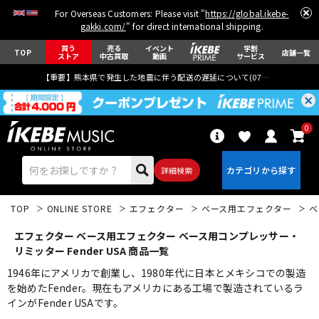
For Overseas Customers: Please visit "
https://global.ikebe-
gakki.com/
" for direct international shipping.
買う
売る
イベント
学割
TOP
店舗一覧
ストア
中古買取
動画
サービス
【重要】熊本県で発生した地震に伴う配送の遅延について(
07月29日
更新)
0
詳細検索
TOP
ONLINE STORE
エフェクター
ベース用エフェクター
ベ
エフェクター ベース用エフェクター ベース用コンプレッサー・
リミッター Fender USA 商品一覧
1946年にアメリカで創業し、1980年代に日本とメキシコでの製造
を始めたFender。現在もアメリカにある工場で製造されているラ
エレキギター
アコギ/エレアコ
インがFender USAです。