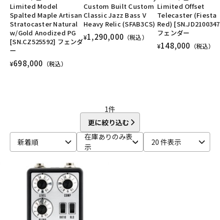
Limited Model
Custom Built Custom
Limited Offset
DTM オンライン納品
レコーディング機器
ユーズド
ヴィンテージ
ALL
Spalted Maple Artisan
Classic Jazz Bass V
Telecaster (Fiesta
Stratocaster Natural
Heavy Relic (SFAB3CS)
Red) [SN.JD2100347
w/Gold Anodized PG
フェンダー
1,290,000
¥
（税込）
[SN.CZ525592] フェンダ
配信/ライブ機器
楽器アクセサリ
148,000
¥
（税込）
ー
698,000
¥
（税込）
中古
ヴィンテージ
1
件
更に絞り込む
在庫ありのみ表
新着順
20 件表示
示