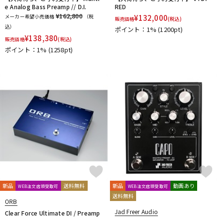
e Analog Bass Preamp // D.I.
RED
¥162,800
メーカー希望小売価格
（税
¥
132,000
販売価格
(税込)
込）
ポイント：1%
(1200pt)
¥
138,380
販売価格
(税込)
ポイント：1%
(1258pt)
新品
送料無料
新品
動画あり
WEB注文店頭受取可
WEB注文店頭受取可
送料無料
ORB
Jad Freer Audio
Clear Force Ultimate DI / Preamp