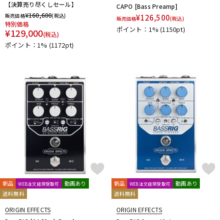
【決算売り尽くしセール】
CAPO [Bass Preamp]
¥
160,600
販売価格
(税込)
¥
126,500
販売価格
(税込)
特別価格
ポイント：1%
(1150pt)
¥
129,000
(税込)
ポイント：1%
(1172pt)
新品
動画あり
新品
動画あり
WEB注文店頭受取可
WEB注文店頭受取可
送料無料
送料無料
ORIGIN EFFECTS
ORIGIN EFFECTS