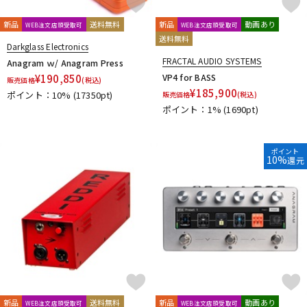
Roger Mayer
Roland
ROSS
RUPERT NEVE DESIGNS
S
新品
送料無料
新品
動画あり
WEB注文店頭受取可
WEB注文店頭受取可
Sadowsky
SeamoonFX
Seide
SENNHEISER
送料無料
Darkglass Electronics
Shigemori
shin’s music
SHINOS amplifier company Ltd.
FRACTAL AUDIO SYSTEMS
Anagram ｗ/ Anagram Press
SHURE
Singular Sound
Skreddy Pedals
SM Pedals
¥
190,850
VP4 for BASS
販売価格
(税込)
Smart Belle Amplification
SMOKY SIGNAL AUDIO
¥
185,900
ポイント：10%
(17350pt)
販売価格
(税込)
SND(Shun Nokina Design) * L'
Soldano
SolidGoldFX
ポイント：1%
(1690pt)
SONOMATIC
Soul Power Instruments
SoundBrut
SOURCE AUDIO
Stack
strymon
SUBDECAY
Suhr Amps
SUMO STOMP
Surfy Industries
SviSound
ポイント
10%
還元
SYNERGY
T
TASCAM
TBCFX
tc electronic
TDC
TECH21
Temple Audio Design
the King of Gear
Thermion
TOKYO EFFECTOR
T-REX
TRIAL
TRUE DYNA
TRUETONE
Tru-Fi
U-V
Umbrella Company
Union Tube & Transistor
Universal Audio
Univox
unknown
VALETON
Valkyrie Spear
VEMURAM
新品
送料無料
新品
動画あり
WEB注文店頭受取可
WEB注文店頭受取可