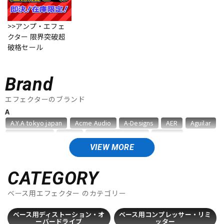
ベース
ウクレレ
>>アンプ・エフェ
クター 限界突破超
破格セール
ドラム
パーカッション
Brand
キーボード
電子ピアノ
エフェクターのブランド
A
A.Y.A tokyo japan
Acme Audio
A-Designs
AER
Aguilar
管楽器
その他楽器
Akima&Neos
ALBIT
Alexander Pedals
Ampeg
AMT Electronics
Analog Alien
ANALOG.MAN
Anasounds
VIEW MORE
Animals Pedal
Ant Craft
API
ARMOR
ART
アンプ
エフェクター
Ashdown
audio-technica
CATEGORY
B
ベース用エフェクター
のカテゴリー
DJ機器
DTM
BANZAI
Bassics
BECOS
BEETRONICS
Benevale
Benson Amps
Beyond
Big Joe
Birdland
BJFE
ベース用ディストーション・オ
ベース用コンプレッサー・リミ
Blackberry JAM
Blackstar
Bogner
BONDI EFFECTS
ーバードライブ
ッター