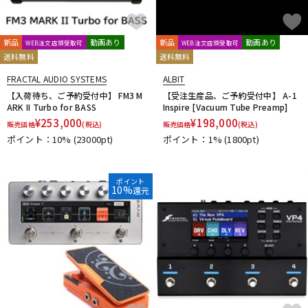
Mythos Pedals
N
Neo Instruments
Neural DSP
NEXI
Noah’sark
NOBELS
新品
動画あり
新品
動画あり
WEB注文店頭受取可
WEB注文店頭受取可
送料無料
送料無料
Noel
NORDVANG CUSTOM
NUX
O
FRACTAL AUDIO SYSTEMS
ALBIT
OKKO
OLD BLOOD NOISE ENDEAVORS
One Control
【入荷待ち、ご予約受付中】 FM3 M
【受注生産品、ご予約受付中】 A-1
ARK II Turbo for BASS
Inspire [Vacuum Tube Preamp]
OOPEGG
Orange
ORB
ORGANIC SOUNDS
¥
253,000
¥
198,000
販売価格
(税込)
販売価格
(税込)
ORIGIN EFFECTS
Ovaltone
Oyaide
ポイント：10%
(23000pt)
ポイント：1%
(1800pt)
P
P.R.S.
PAINT AUDIO
Palmer
pandaMidi Solutions
Papa Goriot Studios
Paul Cochrane
Pedal diggers
ポイント
10%
還元
Pedal Train
PJB（Phil Jones Bass）
Poly Effects
Positive Grid
POWER-ALL
Pro-co
Protection Racket
Providence
Pueblo Audio
PULSE
R
Radial
Rainger FX
Red House
RedWitch
RESONANT ELECTRONIC DESIGN
Retro-Sonic
Reunion Blues
RevoL effects
REVV
RJM
RMC
Rocktron