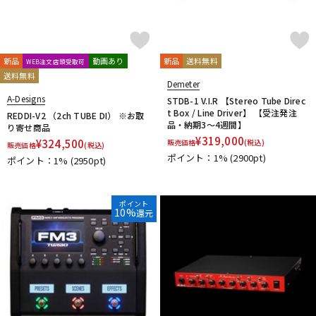
Interstellar Audio Machines
iSP
IVU Creator
J. Rockett Audio Designs
Jackson Audio
JAM Pedals
JEN
JHS Pedals
JOYO
JPTR FX
JYUGEHM STOMPS
新品
動画あり
新品
送料無料
WEB注文店頭受取可
K
送料無料
KarDiaN
keeley
KEEP
KEMPER
Demeter
KES
Khan Audio
A-Designs
Kikutani
KING TONE GUITAR
KitazawaEffector
STDB-1 V.I.R 【Stereo Tube Direc
KLON
t Box / Line Driver】 【受注発注
REDDI-V2 （2ch TUBE DI） ※お取
KMA Machines
KORG
Kz Guitar Works
品・納期3～4週間】
り寄せ商品
L
¥
319,000
¥
324,500
販売価格
(税込)
販売価格
(税込)
L'
L.R.Baggs
Lauren Audio
LEHLE
Leqtique
ポイント：1%
(2900pt)
ポイント：1%
(2950pt)
Limetone Audio
Line6
LOKNOB
Lovepedal
LsL Instruments
LUNASTONE
ポイント
M
10%
還元
MAD PROFESSOR
Maestro
Manlay Sound
Mark Bass
Marshall
Masatone
MASTERTONE
MAXON
meris
Mesa Boogie
mid-fi electronics
Mission Engineering
Miura Guitars U.S.A.
MOD Audio
MONO
Montreux
MOOER
Moridaira
MORLEY
Morningstar FX
Mosrite
MUSIC WORKS
Musicom LAB
MUTEC
MU-TRON
MXR