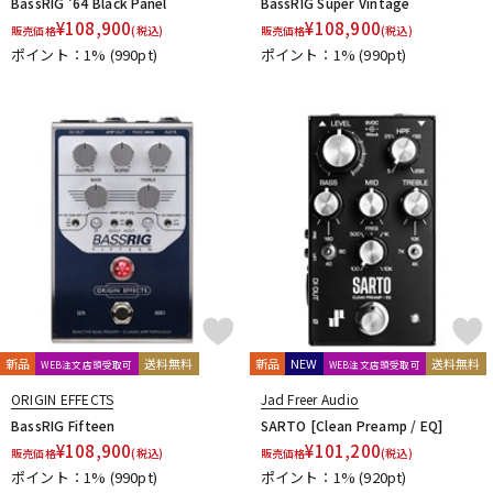
BassRIG ’64 Black Panel
BassRIG Super Vintage
¥
108,900
¥
108,900
販売価格
(税込)
販売価格
(税込)
ポイント：1%
(990pt)
ポイント：1%
(990pt)
新品
送料無料
新品
NEW
送料無料
WEB注文店頭受取可
WEB注文店頭受取可
ORIGIN EFFECTS
Jad Freer Audio
BassRIG Fifteen
SARTO [Clean Preamp / EQ]
¥
108,900
¥
101,200
販売価格
(税込)
販売価格
(税込)
ポイント：1%
(990pt)
ポイント：1%
(920pt)