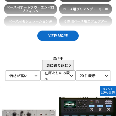
DTM オンライン納品
レコーディング機器
BOOROCKS
BOSS
ベース用オートワウ・エンベロ
ベース用プリアンプ・EQ・DI
ープフィルター
C
CAJ
CARL MARTIN
CAT’S Factory
catalinbread
ベース用モジュレーション系
その他ベース用エフェクター
配信/ライブ機器
楽器アクセサリ
Chandler
Chase Bliss Audio
Chocolate Electronics
CNB
COLLISION DEVICES
Conisis
COPILOT FX
ベース用マルチエフェクター
CopperSound Pedals
Cornerstone
Crazy Tube Circuits
VIEW MORE
中古
ヴィンテージ
CULT
D
D’Addario
DAN ARMSTRONG
DanDrive
Danelectro
357
件
Darkglass Electronics
dbx
Death by Audio
DEE
更に絞り込む
Demeter
diago
DIAMOND Guitar Pedals
Diezel
在庫ありのみ表
Digitech
DISASTER AREA
DLS
DOD
Dophix
DryBell
価格が高い
20 件表示
示
DSM & HUMBOLDT ELECTRONICS
Dunlop (Jim Dunlop)
E
ポイント
10%
E.W.S.
EarthQuaker Devices
E-BOW
EBS
還元
Effects Bakery
EKO
Electro Harmonix
ELECTROGRAVE
ELECTRONIC AUDIO EXPERIMENTS
Elk
EMMA
Empress Effects
ENDROLL
Enfini Custom Works
ENGL