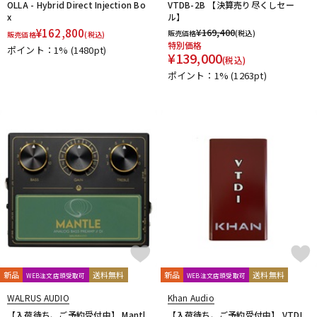
OLLA - Hybrid Direct Injection Bo
VTDB-2B 【決算売り尽くしセー
6 Degrees FX
x
ル】
¥
162,800
¥
169,400
販売価格
(税込)
販売価格
(税込)
特別価格
ポイント：1%
(1480pt)
¥
139,000
(税込)
ポイント：1%
(1263pt)
新品
送料無料
新品
送料無料
WEB注文店頭受取可
WEB注文店頭受取可
WALRUS AUDIO
Khan Audio
【入荷待ち、ご予約受付中】 Mantl
【入荷待ち、ご予約受付中】 VTDI