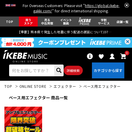
For Overseas Customers: Please visit "
https://global.ikebe-
gakki.com/
" for direct international shipping.
買う
売る
イベント
学割
TOP
店舗一覧
ストア
中古買取
動画
サービス
【重要】熊本県で発生した地震に伴う配送の遅延について(
07月29日
更新)
0
詳細検索
TOP
ONLINE STORE
エフェクター
ベース用エフェクター
ベース用エフェクター 商品一覧
エレキギター
アコギ/エレアコ