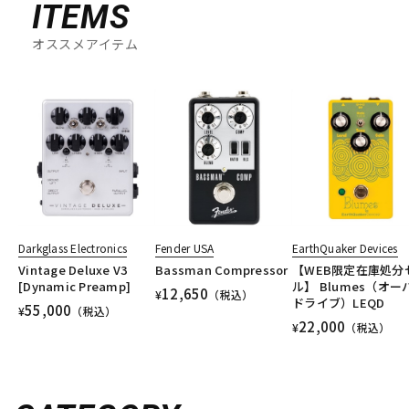
ITEMS
オススメアイテム
Darkglass Electronics
Fender USA
EarthQuaker Devices
Vintage Deluxe V3
Bassman Compressor
【WEB限定在庫処分
[Dynamic Preamp]
ル】 Blumes（オー
12,650
¥
（税込）
ドライブ）LEQD
55,000
¥
（税込）
22,000
¥
（税込）