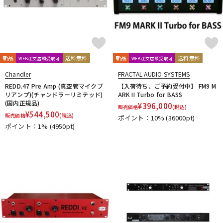
ENO Music
ERNIE BALL
Eventide
EXCEL
EX-Pro
F
FAT
Fender
Fender USA
FISHMAN
Floatia Designs
Fortin Amplification
F-Pedals
FRACTAL AUDIO SYSTEMS
Free The Tone
Freedom Custom Guitar Research
新品
送料無料
新品
送料無料
WEB注文店頭受取可
WEB注文店頭受取可
Fret-Ware
FRIEDMAN
friendly fire Fx
FRYER GUITARS
Chandler
FRACTAL AUDIO SYSTEMS
FUCHS
Fulltone
REDD.47 Pre Amp (真空管マイクプ
【入荷待ち、ご予約受付中】 FM9 M
G
リアンプ)(チャンドラーリミテッド)
ARK II Turbo for BASS
G2D
Gamechanger | Audio
GATOR
GFISYSTEM
GID
(国内正規品)
¥
396,000
販売価格
(税込)
GRACE design
GREAT EASTERN FX
GRECO
Greenchild
¥
544,500
販売価格
(税込)
ポイント：10%
(36000pt)
Greer Amps
Greuter Audio
Gurus Amp
Guyatone
ポイント：1%
(4950pt)
H
HATA
HEADRUSH
Headway Music Audio
Herbe＆Chick
Hermida Audio Technology
HORIZON DEVICES
HORNET DEVICE
HOTONE
HTJ-WORKS
Hughes&Kettner
HUMAN GEAR
I-J
Ibanez
idea sound product
IK Multimedia
Ikebe Original
Inner Bamboo Bass Instruments (IBBI)