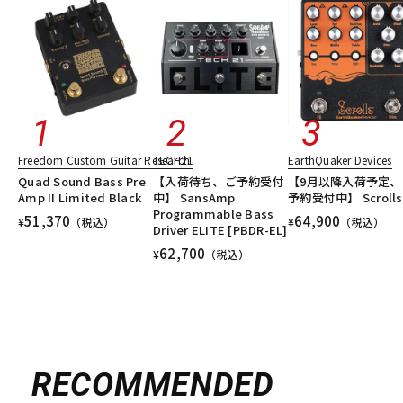
Freedom Custom Guitar Research
TECH21
EarthQuaker Devices
Quad Sound Bass Pre
【入荷待ち、ご予約受付
【9月以降入荷予定、
Amp II Limited Black
中】 SansAmp
予約受付中】 Scrolls
Programmable Bass
51,370
64,900
¥
（税込）
¥
（税込）
Driver ELITE [PBDR-EL]
62,700
¥
（税込）
RECOMMENDED