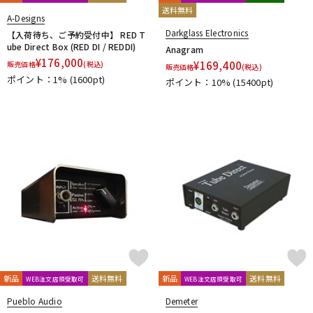
送料無料
Vermona
VeroCity Effects Pedals
VERTEX
VitalAudio
A-Designs
Vivie
VOCU
VooDoo LAB
VOX
Darkglass Electronics
【入荷待ち、ご予約受付中】 RED T
ube Direct Box (RED DI / REDDI)
W-Z
Anagram
¥
176,000
WALRUS AUDIO
Wampler Pedals
WAYHUGE
weed
¥
169,400
販売価格
(税込)
販売価格
(税込)
ポイント：1%
(1600pt)
Westminster Effects
Whirlwind
Wren and Cuff Creations
ポイント：10%
(15400pt)
XAct Tone Solutions
Xotic
XSONIC
Xvive
YUKI
Zahnrad by nature sound
ZEMAITIS
ZOOM
ZT Amp
Z-VEX
他
キョーリツ
マキノ工房
A.S.P.GEAR
BROWNE AMPLIFICATION
Tele.4 amplifier
KERNOM
STELLA GEAR
EAR FUZZ Effects
Indigo Note
Sheeran
Science Amplification
Trondheim Audio Devices
ABASI CONCEPTS
oz design
Van Diemens Analogue Audio Disruptors
Jad Freer Audio
SUSHI BOX FX
Lofi Mind Effects
HUDSON ELECTRONICS
新品
送料無料
新品
送料無料
WEB注文店頭受取可
WEB注文店頭受取可
Finding That Tone
STOMPROX
Pueblo Audio
Demeter
1981 Inventions
1995fx
29 Pedals
320design