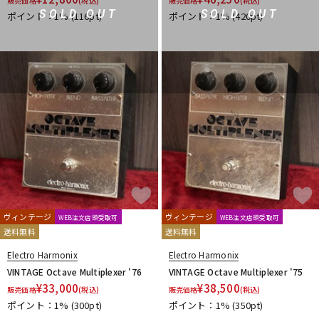
販売価格
(税込)
販売価格
(税込)
SOLD OUT
SOLD OUT
Interstellar Audio Machines
iSP
IVU Creator
ポイント：1%
(116pt)
ポイント：1%
(420pt)
J. Rockett Audio Designs
Jackson Audio
JAM Pedals
JEN
JHS Pedals
JOYO
JPTR FX
JYUGEHM STOMPS
K
KarDiaN
keeley
KEEP
KEMPER
KES
Khan Audio
Kikutani
KING TONE GUITAR
KitazawaEffector
KLON
KMA Machines
KORG
Kz Guitar Works
L
L'
L.R.Baggs
Lauren Audio
LEHLE
Leqtique
Limetone Audio
Line6
LOKNOB
Lovepedal
LsL Instruments
LUNASTONE
M
ヴィンテージ
ヴィンテージ
WEB注文店頭受取可
WEB注文店頭受取可
MAD PROFESSOR
Maestro
Manlay Sound
Mark Bass
送料無料
送料無料
Marshall
Masatone
MASTERTONE
MAXON
meris
Electro Harmonix
Electro Harmonix
Mesa Boogie
mid-fi electronics
Mission Engineering
VINTAGE Octave Multiplexer '76
VINTAGE Octave Multiplexer '75
Miura Guitars U.S.A.
MOD Audio
MONO
Montreux
¥
33,000
¥
38,500
販売価格
(税込)
販売価格
(税込)
MOOER
Moridaira
MORLEY
Morningstar FX
Mosrite
ポイント：1%
(300pt)
ポイント：1%
(350pt)
MUSIC WORKS
Musicom LAB
MUTEC
MU-TRON
MXR