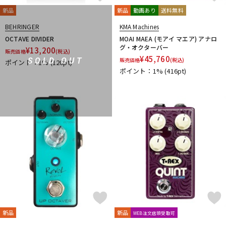
新品
新品
動画あり
送料無料
BEHRINGER
KMA Machines
OCTAVE DIVIDER
MOAI MAEA (モアイ マエア) アナロ
グ・オクターバー
¥
13,200
販売価格
(税込)
¥
45,760
SOLD OUT
販売価格
(税込)
ポイント：1%
(120pt)
ポイント：1%
(416pt)
新品
新品
WEB注文店頭受取可