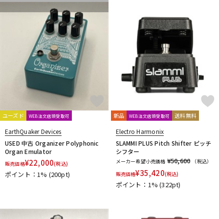
Roger Mayer
Roland
ROSS
RUPERT NEVE DESIGNS
S
Sadowsky
SeamoonFX
Seide
SENNHEISER
Shigemori
shin’s music
SHINOS amplifier company Ltd.
SHURE
Singular Sound
Skreddy Pedals
SM Pedals
Smart Belle Amplification
SMOKY SIGNAL AUDIO
SND(Shun Nokina Design) * L'
Soldano
SolidGoldFX
SONOMATIC
Soul Power Instruments
SoundBrut
SOURCE AUDIO
Stack
strymon
SUBDECAY
Suhr Amps
SUMO STOMP
Surfy Industries
SviSound
ユーズド
新品
送料無料
WEB注文店頭受取可
WEB注文店頭受取可
SYNERGY
EarthQuaker Devices
Electro Harmonix
T
USED 中古 Organizer Polyphonic
SLAMMI PLUS Pitch Shifter ピッチ
TASCAM
TBCFX
tc electronic
TDC
TECH21
Organ Emulator
シフター
Temple Audio Design
the King of Gear
Thermion
¥50,600
¥
22,000
メーカー希望小売価格
（税込）
販売価格
(税込)
TOKYO EFFECTOR
T-REX
TRIAL
TRUE DYNA
TRUETONE
¥
35,420
ポイント：1%
(200pt)
販売価格
(税込)
Tru-Fi
ポイント：1%
(322pt)
U-V
Umbrella Company
Union Tube & Transistor
Universal Audio
Univox
unknown
VALETON
Valkyrie Spear
VEMURAM