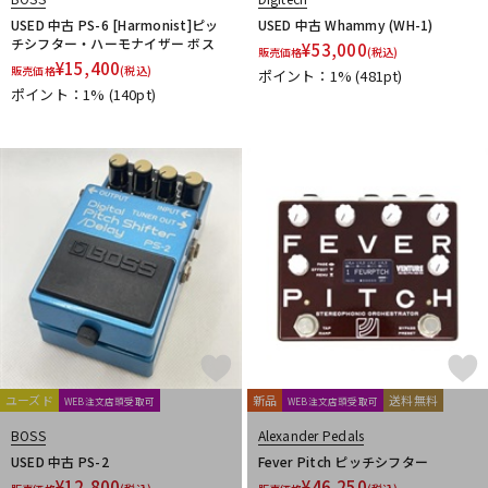
ENO Music
ERNIE BALL
Eventide
EXCEL
EX-Pro
USED 中古 PS-6 [Harmonist]ピッ
USED 中古 Whammy (WH-1)
F
チシフター・ハーモナイザー ボス
¥
53,000
販売価格
(税込)
FAT
Fender
Fender USA
FISHMAN
Floatia Designs
¥
15,400
販売価格
(税込)
ポイント：1%
(481pt)
Fortin Amplification
F-Pedals
FRACTAL AUDIO SYSTEMS
ポイント：1%
(140pt)
Free The Tone
Freedom Custom Guitar Research
Fret-Ware
FRIEDMAN
friendly fire Fx
FRYER GUITARS
FUCHS
Fulltone
G
G2D
Gamechanger | Audio
GATOR
GFISYSTEM
GID
GRACE design
GREAT EASTERN FX
GRECO
Greenchild
Greer Amps
Greuter Audio
Gurus Amp
Guyatone
H
HATA
HEADRUSH
Headway Music Audio
Herbe＆Chick
Hermida Audio Technology
HORIZON DEVICES
HORNET DEVICE
HOTONE
HTJ-WORKS
Hughes&Kettner
ユーズド
新品
送料無料
HUMAN GEAR
WEB注文店頭受取可
WEB注文店頭受取可
I-J
BOSS
Alexander Pedals
Ibanez
idea sound product
IK Multimedia
Ikebe Original
USED 中古 PS-2
Fever Pitch ピッチシフター
Inner Bamboo Bass Instruments (IBBI)
¥
12,800
¥
46,250