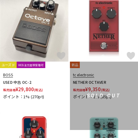
Vermona
VeroCity Effects Pedals
VERTEX
VitalAudio
Vivie
VOCU
VooDoo LAB
VOX
W-Z
WALRUS AUDIO
Wampler Pedals
WAYHUGE
weed
Westminster Effects
Whirlwind
Wren and Cuff Creations
XAct Tone Solutions
Xotic
XSONIC
Xvive
YUKI
Zahnrad by nature sound
ZEMAITIS
ZOOM
ZT Amp
Z-VEX
ユーズド
新品
他
WEB注文店頭受取可
キョーリツ
マキノ工房
A.S.P.GEAR
BOSS
tc electronic
BROWNE AMPLIFICATION
Tele.4 amplifier
KERNOM
USED 中古 OC-2
NETHER OCTAVER
STELLA GEAR
EAR FUZZ Effects
Indigo Note
Sheeran
¥
29,800
¥
9,350
販売価格
(税込)
販売価格
(税込)
Science Amplification
Trondheim Audio Devices
SOLD OUT
ポイント：1%
(270pt)
ポイント：1%
(85pt)
ABASI CONCEPTS
oz design
Van Diemens Analogue Audio Disruptors
Jad Freer Audio
SUSHI BOX FX
Lofi Mind Effects
HUDSON ELECTRONICS
Finding That Tone
STOMPROX
1981 Inventions
1995fx
29 Pedals
320design