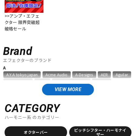
ベース
ウクレレ
>>アンプ・エフェ
クター 限界突破超
破格セール
ドラム
パーカッション
Brand
キーボード
電子ピアノ
エフェクターのブランド
A
A.Y.A tokyo japan
Acme Audio
A-Designs
AER
Aguilar
管楽器
その他楽器
Akima&Neos
ALBIT
Alexander Pedals
Ampeg
AMT Electronics
Analog Alien
ANALOG.MAN
Anasounds
VIEW MORE
Animals Pedal
Ant Craft
API
ARMOR
ART
アンプ
エフェクター
Ashdown
audio-technica
CATEGORY
B
ハーモニー系
のカテゴリー
DJ機器
DTM
BANZAI
Bassics
BECOS
BEETRONICS
Benevale
Benson Amps
Beyond
Big Joe
Birdland
BJFE
ピッチシフター・ハーモナイ
オクターバー
Blackberry JAM
Blackstar
Bogner
BONDI EFFECTS
ザー