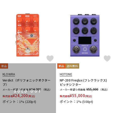
Mythos Pedals
N
Neo Instruments
Neural DSP
NEXI
Noah’sark
NOBELS
Noel
NORDVANG CUSTOM
NUX
O
OKKO
OLD BLOOD NOISE ENDEAVORS
One Control
OOPEGG
Orange
ORB
ORGANIC SOUNDS
ORIGIN EFFECTS
Ovaltone
Oyaide
P
P.R.S.
PAINT AUDIO
Palmer
pandaMidi Solutions
Papa Goriot Studios
Paul Cochrane
Pedal diggers
新品
新品
送料無料
Pedal Train
PJB（Phil Jones Bass）
Poly Effects
KLOWRA
HOTONE
Positive Grid
POWER-ALL
Pro-co
Protection Racket
Verdict（ポリフォニックオクター
NP-200 Freqlux (フレクラックス)
Providence
Pueblo Audio
PULSE
ブ）
ピッチシフター
¥24,200
¥55,000
R
メーカー希望小売価格
（税込）
メーカー希望小売価格
（税込）
SOLD OUT
¥
24,200
¥
55,000
Radial
Rainger FX
Red House
RedWitch
販売価格
(税込)
販売価格
(税込)
ポイント：1%
(220pt)
ポイント：1%
(500pt)
RESONANT ELECTRONIC DESIGN
Retro-Sonic
Reunion Blues
RevoL effects
REVV
RJM
RMC
Rocktron