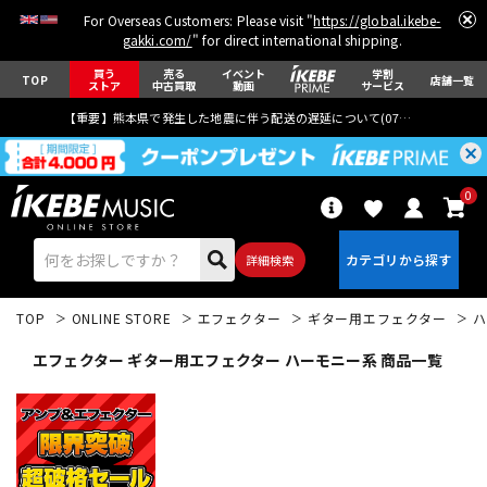
For Overseas Customers: Please visit "
https://global.ikebe-
gakki.com/
" for direct international shipping.
買う
売る
イベント
学割
TOP
店舗一覧
ストア
中古買取
動画
サービス
【重要】熊本県で発生した地震に伴う配送の遅延について(
07月29日
更新)
0
詳細検索
TOP
ONLINE STORE
エフェクター
ギター用エフェクター
ハ
エフェクター ギター用エフェクター ハーモニー系 商品一覧
エレキギター
アコギ/エレアコ