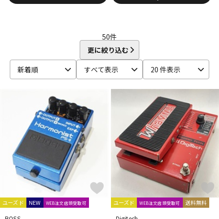
DTM オンライン納品
レコーディング機器
BOOROCKS
BOSS
C
CAJ
CARL MARTIN
CAT’S Factory
catalinbread
50
件
配信/ライブ機器
楽器アクセサリ
Chandler
Chase Bliss Audio
Chocolate Electronics
CNB
更に絞り込む
COLLISION DEVICES
Conisis
COPILOT FX
CopperSound Pedals
Cornerstone
Crazy Tube Circuits
新着順
すべて表示
20 件表示
中古
ヴィンテージ
CULT
D
D’Addario
DAN ARMSTRONG
DanDrive
Danelectro
Darkglass Electronics
dbx
Death by Audio
DEE
Demeter
diago
DIAMOND Guitar Pedals
Diezel
Digitech
DISASTER AREA
DLS
DOD
Dophix
DryBell
DSM & HUMBOLDT ELECTRONICS
Dunlop (Jim Dunlop)
E
E.W.S.
EarthQuaker Devices
E-BOW
EBS
Effects Bakery
EKO
Electro Harmonix
ELECTROGRAVE
ELECTRONIC AUDIO EXPERIMENTS
Elk
EMMA
ユーズド
NEW
ユーズド
送料無料
WEB注文店頭受取可
WEB注文店頭受取可
Empress Effects
ENDROLL
Enfini Custom Works
ENGL
BOSS
Digitech