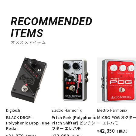
RECOMMENDED
ITEMS
オススメアイテム
Digitech
Electro Harmonix
Electro Harmonix
BLACK DROP -
Pitch Fork [Polyphonic
MICRO POG オクタ
Polyphonic Drop Tune
Pitch Shifter] ピッチシ
ー エレハモ
Pedal
フター エレハモ
42,350
¥
（税込）