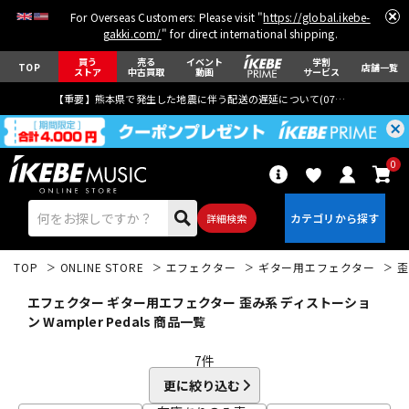
For Overseas Customers: Please visit "
https://global.ikebe-
gakki.com/
" for direct international shipping.
買う
売る
イベント
学割
TOP
店舗一覧
ストア
中古買取
動画
サービス
【重要】熊本県で発生した地震に伴う配送の遅延について(
07月29日
更新)
0
詳細検索
TOP
ONLINE STORE
エフェクター
ギター用エフェクター
歪
エフェクター ギター用エフェクター 歪み系 ディストーショ
ン Wampler Pedals 商品一覧
7
件
エレキギター
アコギ/エレアコ
更に絞り込む