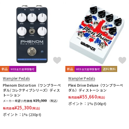
DTM オンライン納品
レコーディング機器
配信/ライブ機器
楽器アクセサリ
中古
ヴィンテージ
新品
新品
送料無料
WEB注文店頭受取可
WEB注文店頭受取可
Wampler Pedals
Wampler Pedals
Phenom Distortion（ワンプラーペ
Plexi Drive Deluxe（ワンプラーペ
ダル/コレクティブシリーズ）ディス
ダル）ディストーション
トーション
¥
55,660
販売価格
(税込)
¥25,300
メーカー希望小売価格
（税込）
ポイント：1%
(506pt)
¥
25,300
販売価格
(税込)
ポイント：1%
(230pt)