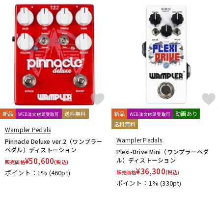
新品
送料無料
新品
動画あり
WEB注文店頭受取可
WEB注文店頭受取可
送料無料
Wampler Pedals
Wampler Pedals
Pinnacle Deluxe ver.2（ワンプラー
ペダル）ディストーション
Plexi-Drive Mini（ワンプラーペダ
¥
50,600
ル）ディストーション
販売価格
(税込)
¥
36,300
ポイント：1%
(460pt)
販売価格
(税込)
ポイント：1%
(330pt)