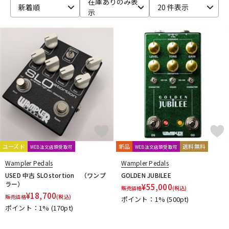
在庫ありのみ表
新着順
20 件表示
示
ベース
ウクレレ
ドラム
パーカッション
キーボード
電子ピアノ
管楽器
その他楽器
ユーズド
新品
送料無料
WEB注文店頭受取可
WEB注文店頭受取可
アンプ
エフェクター
Wampler Pedals
Wampler Pedals
USED 中古 SLOstortion （ワンプ
GOLDEN JUBILEE
ラー）
¥
55,000
販売価格
(税込)
¥
18,700
販売価格
(税込)
ポイント：1%
(500pt)
DJ機器
DTM
ポイント：1%
(170pt)