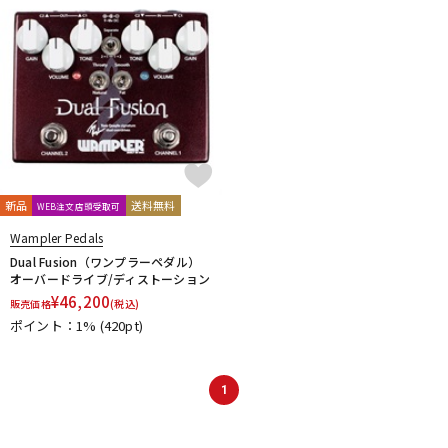
新品
送料無料
WEB注文店頭受取可
Wampler Pedals
Dual Fusion（ワンプラーペダル）
オーバードライブ/ディストーション
¥
46,200
販売価格
(税込)
ポイント：1%
(420pt)
1