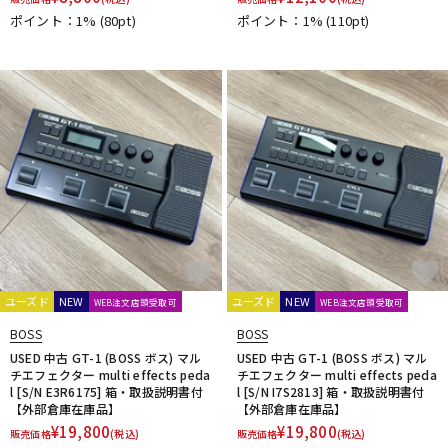
Vermona
VeroCity Effects Pedals
VERTEX
VitalAudio
ポイント：1%
(80pt)
ポイント：1%
(110pt)
Vivie
VOCU
VooDoo LAB
VOX
W-Z
WALRUS AUDIO
Wampler Pedals
WAYHUGE
weed
Westminster Effects
Whirlwind
Wren and Cuff Creations
XAct Tone Solutions
Xotic
XSONIC
Xvive
YUKI
Zahnrad by nature sound
ZEMAITIS
ZOOM
ZT Amp
Z-VEX
他
キョーリツ
マキノ工房
A.S.P.GEAR
BROWNE AMPLIFICATION
Tele.4 amplifier
KERNOM
STELLA GEAR
EAR FUZZ Effects
Indigo Note
Sheeran
ユーズド
NEW
ユーズド
NEW
WEB注文店頭受取可
WEB注文店頭受取可
Science Amplification
Trondheim Audio Devices
ABASI CONCEPTS
oz design
BOSS
BOSS
Van Diemens Analogue Audio Disruptors
Jad Freer Audio
USED 中古 GT-1 (BOSS ボス) マル
USED 中古 GT-1 (BOSS ボス) マル
チエフェクター multi effects peda
チエフェクター multi effects peda
SUSHI BOX FX
Lofi Mind Effects
HUDSON ELECTRONICS
l [S/N E3R6175] 箱・取扱説明書付
l [S/N I7S2813] 箱・取扱説明書付
Finding That Tone
STOMPROX
【外部倉庫在庫品】
【外部倉庫在庫品】
¥
19,800
¥
19,800
1981 Inventions
1995fx
29 Pedals
320design
販売価格
(税込)
販売価格
(税込)