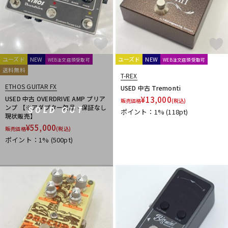
ENO Music
ERNIE BALL
Eventide
EXCEL
EX-Pro
F
FAT
Fender
Fender USA
FISHMAN
Floatia Designs
Fortin Amplification
F-Pedals
FRACTAL AUDIO SYSTEMS
Free The Tone
Freedom Custom Guitar Research
ユーズド
NEW
ユーズド
NEW
WEB注文店頭受取可
WEB注文店頭受取可
Fret-Ware
FRIEDMAN
friendly fire Fx
FRYER GUITARS
送料無料
T-REX
FUCHS
Fulltone
ETHOS GUITAR FX
USED 中古 Tremonti
G
USED 中古 OVERDRIVE AMP プリア
¥
13,000
販売価格
(税込)
G2D
Gamechanger | Audio
GATOR
GFISYSTEM
GID
ンプ 【※アダプター欠品・保証なし
SOLD OUT
ポイント：1%
(118pt)
GRACE design
GREAT EASTERN FX
GRECO
Greenchild
現状販売】
¥
55,000
Greer Amps
Greuter Audio
Gurus Amp
Guyatone
販売価格
(税込)
ポイント：1%
(500pt)
H
HATA
HEADRUSH
Headway Music Audio
Herbe＆Chick
Hermida Audio Technology
HORIZON DEVICES
HORNET DEVICE
HOTONE
HTJ-WORKS
Hughes&Kettner
HUMAN GEAR
I-J
Ibanez
idea sound product
IK Multimedia
Ikebe Original
Inner Bamboo Bass Instruments (IBBI)