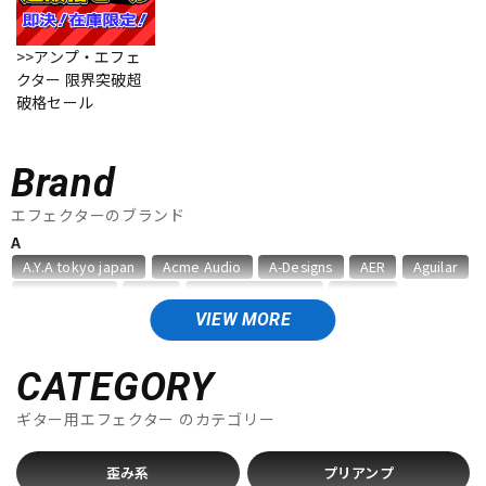
ベース
ウクレレ
>>アンプ・エフェ
クター 限界突破超
破格セール
ドラム
パーカッション
Brand
キーボード
電子ピアノ
エフェクターのブランド
A
A.Y.A tokyo japan
Acme Audio
A-Designs
AER
Aguilar
管楽器
その他楽器
Akima&Neos
ALBIT
Alexander Pedals
Ampeg
AMT Electronics
Analog Alien
ANALOG.MAN
Anasounds
VIEW MORE
Animals Pedal
Ant Craft
API
ARMOR
ART
アンプ
エフェクター
Ashdown
audio-technica
CATEGORY
B
ギター用エフェクター
のカテゴリー
DJ機器
DTM
BANZAI
Bassics
BECOS
BEETRONICS
Benevale
Benson Amps
Beyond
Big Joe
Birdland
BJFE
歪み系
プリアンプ
Blackberry JAM
Blackstar
Bogner
BONDI EFFECTS