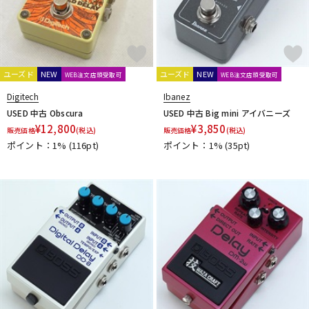
Interstellar Audio Machines
iSP
IVU Creator
J. Rockett Audio Designs
Jackson Audio
JAM Pedals
JEN
JHS Pedals
JOYO
JPTR FX
JYUGEHM STOMPS
K
ユーズド
NEW
ユーズド
NEW
WEB注文店頭受取可
WEB注文店頭受取可
KarDiaN
keeley
KEEP
KEMPER
KES
Khan Audio
Digitech
Ibanez
Kikutani
KING TONE GUITAR
KitazawaEffector
KLON
USED 中古 Obscura
USED 中古 Big mini アイバニーズ
KMA Machines
KORG
Kz Guitar Works
¥
12,800
¥
3,850
販売価格
(税込)
販売価格
(税込)
L
ポイント：1%
(116pt)
ポイント：1%
(35pt)
L'
L.R.Baggs
Lauren Audio
LEHLE
Leqtique
Limetone Audio
Line6
LOKNOB
Lovepedal
LsL Instruments
LUNASTONE
M
MAD PROFESSOR
Maestro
Manlay Sound
Mark Bass
Marshall
Masatone
MASTERTONE
MAXON
meris
Mesa Boogie
mid-fi electronics
Mission Engineering
Miura Guitars U.S.A.
MOD Audio
MONO
Montreux
MOOER
Moridaira
MORLEY
Morningstar FX
Mosrite
MUSIC WORKS
Musicom LAB
MUTEC
MU-TRON
MXR