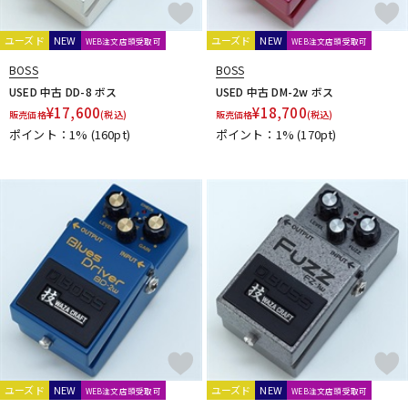
Mythos Pedals
N
ユーズド
NEW
ユーズド
NEW
WEB注文店頭受取可
WEB注文店頭受取可
Neo Instruments
Neural DSP
NEXI
Noah’sark
NOBELS
BOSS
BOSS
Noel
NORDVANG CUSTOM
NUX
USED 中古 DD-8 ボス
USED 中古 DM-2w ボス
O
¥
17,600
¥
18,700
販売価格
(税込)
販売価格
(税込)
OKKO
OLD BLOOD NOISE ENDEAVORS
One Control
ポイント：1%
(160pt)
ポイント：1%
(170pt)
OOPEGG
Orange
ORB
ORGANIC SOUNDS
ORIGIN EFFECTS
Ovaltone
Oyaide
P
P.R.S.
PAINT AUDIO
Palmer
pandaMidi Solutions
Papa Goriot Studios
Paul Cochrane
Pedal diggers
Pedal Train
PJB（Phil Jones Bass）
Poly Effects
Positive Grid
POWER-ALL
Pro-co
Protection Racket
Providence
Pueblo Audio
PULSE
R
Radial
Rainger FX
Red House
RedWitch
RESONANT ELECTRONIC DESIGN
Retro-Sonic
Reunion Blues
RevoL effects
REVV
RJM
RMC
Rocktron
ユーズド
NEW
ユーズド
NEW
WEB注文店頭受取可
WEB注文店頭受取可