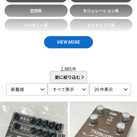
DTM オンライン納品
レコーディング機器
BOOROCKS
BOSS
空間系
モジュレーション系
C
CAJ
CARL MARTIN
CAT’S Factory
catalinbread
ハーモニー系
ダイナミクス系
配信/ライブ機器
楽器アクセサリ
Chandler
Chase Bliss Audio
Chocolate Electronics
CNB
COLLISION DEVICES
Conisis
COPILOT FX
ノイズゲート・ノイズリダク
フィルター・シンセ系
ション
CopperSound Pedals
Cornerstone
Crazy Tube Circuits
VIEW MORE
中古
ヴィンテージ
CULT
ルーパー
マルチエフェクター
D
D’Addario
DAN ARMSTRONG
DanDrive
Danelectro
その他エフェクター
2,885
件
Darkglass Electronics
dbx
Death by Audio
DEE
更に絞り込む
Demeter
diago
DIAMOND Guitar Pedals
Diezel
Digitech
DISASTER AREA
DLS
DOD
Dophix
DryBell
新着順
すべて表示
20 件表示
DSM & HUMBOLDT ELECTRONICS
Dunlop (Jim Dunlop)
E
E.W.S.
EarthQuaker Devices
E-BOW
EBS
Effects Bakery
EKO
Electro Harmonix
ELECTROGRAVE
ELECTRONIC AUDIO EXPERIMENTS
Elk
EMMA
Empress Effects
ENDROLL
Enfini Custom Works
ENGL