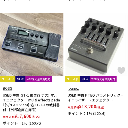
ユーズド
NEW
ユーズド
NEW
WEB注文店頭受取可
WEB注文店頭受取可
BOSS
Ibanez
USED 中古 GT-1 (BOSS ボス) マル
USED 中古 PTEQ パラメトリック・
チエフェクター multi effects peda
イコライザー・エフェクター
l [S/N A5P2774] 箱・GT-1の教科書
¥
13,200
販売価格
(税込)
付 【外部倉庫在庫品】
ポイント：1%
(120pt)
¥
17,600
販売価格
(税込)
ポイント：1%
(160pt)