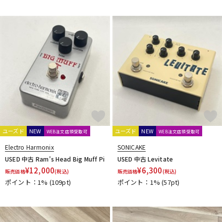
ユーズド
NEW
ユーズド
NEW
WEB注文店頭受取可
WEB注文店頭受取可
Electro Harmonix
SONICAKE
USED 中古 Ram's Head Big Muff Pi
USED 中古 Levitate
¥
12,000
¥
6,300
販売価格
(税込)
販売価格
(税込)
ポイント：1%
(109pt)
ポイント：1%
(57pt)