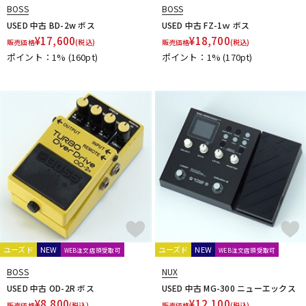
Roger Mayer
Roland
ROSS
RUPERT NEVE DESIGNS
BOSS
BOSS
S
USED 中古 BD-2w ボス
USED 中古 FZ-1ｗ ボス
Sadowsky
SeamoonFX
Seide
SENNHEISER
¥
17,600
¥
18,700
販売価格
(税込)
販売価格
(税込)
Shigemori
shin’s music
SHINOS amplifier company Ltd.
ポイント：1%
(160pt)
ポイント：1%
(170pt)
SHURE
Singular Sound
Skreddy Pedals
SM Pedals
Smart Belle Amplification
SMOKY SIGNAL AUDIO
SND(Shun Nokina Design) * L'
Soldano
SolidGoldFX
SONOMATIC
Soul Power Instruments
SoundBrut
SOURCE AUDIO
Stack
strymon
SUBDECAY
Suhr Amps
SUMO STOMP
Surfy Industries
SviSound
SYNERGY
T
TASCAM
TBCFX
tc electronic
TDC
TECH21
Temple Audio Design
the King of Gear
Thermion
TOKYO EFFECTOR
T-REX
TRIAL
TRUE DYNA
TRUETONE
ユーズド
NEW
ユーズド
NEW
Tru-Fi
WEB注文店頭受取可
WEB注文店頭受取可
U-V
BOSS
NUX
Umbrella Company
Union Tube & Transistor
Universal Audio
USED 中古 OD-2R ボス
USED 中古 MG-300 ニューエックス
Univox
unknown
VALETON
Valkyrie Spear
VEMURAM
¥
8,800
¥
12,100
販売価格
(税込)
販売価格
(税込)