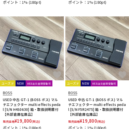
ポイント：1%
(180pt)
ポイント：1%
(180pt)
6 Degrees FX
ユーズド
NEW
ユーズド
NEW
WEB注文店頭受取可
WEB注文店頭受取可
BOSS
BOSS
USED 中古 GT-1 (BOSS ボス) マル
USED 中古 GT-1 (BOSS ボス) マル
チエフェクター multi effects peda
チエフェクター multi effects peda
l [S/N H4S0630] 箱・取扱説明書付
l [S/N F5R2475] 箱・取扱説明書付
【外部倉庫在庫品】
【外部倉庫在庫品】
¥
19,800
¥
19,800
販売価格
(税込)
販売価格
(税込)
ポイント：1%
(180pt)
ポイント：1%
(180pt)