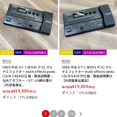
ユーズド
NEW
ユーズド
NEW
WEB注文店頭受取可
WEB注文店頭受取可
BOSS
BOSS
USED 中古 GT-1 (BOSS ボス) マル
USED 中古 GT-1 (BOSS ボス) マル
チエフェクター multi effects peda
チエフェクター multi effects peda
l [S/N C4Q3653] 箱・取扱説明書・
l [S/N G4S9795] 箱・取扱説明書付
社外アダプター・GT-1の教科書付
【外部倉庫在庫品】
【外部倉庫在...
¥
19,800
販売価格
(税込)
¥
19,800
販売価格
(税込)
ポイント：1%
(180pt)
ポイント：1%
(180pt)
...
1
2
3
145