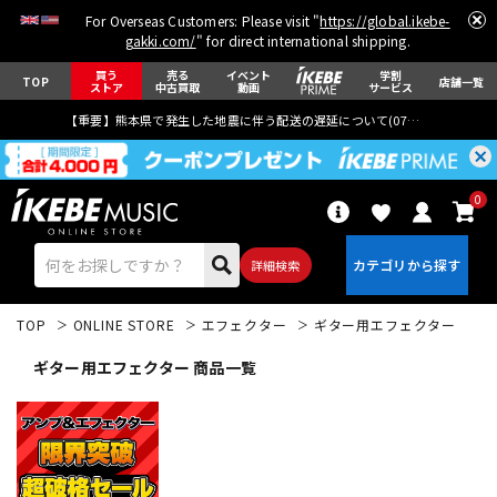
For Overseas Customers: Please visit "
https://global.ikebe-
gakki.com/
" for direct international shipping.
買う
売る
イベント
学割
TOP
店舗一覧
ストア
中古買取
動画
サービス
【重要】熊本県で発生した地震に伴う配送の遅延について(
07月29日
更新)
0
詳細検索
TOP
ONLINE STORE
エフェクター
ギター用エフェクター
ギター用エフェクター 商品一覧
エレキギター
アコギ/エレアコ