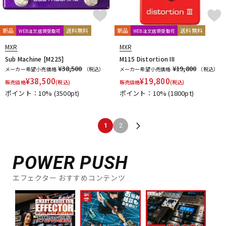
新品
送料無料
新品
送料無料
WEB注文店頭受取可
WEB注文店頭受取可
MXR
MXR
Sub Machine [M225]
M115 Distortion III
¥38,500
¥19,800
メーカー希望小売価格
（税込）
メーカー希望小売価格
（税込）
¥
38,500
¥
19,800
販売価格
(税込)
販売価格
(税込)
ポイント：10%
(3500pt)
ポイント：10%
(1800pt)
1
2
POWER PUSH
エフェクター おすすめコンテンツ