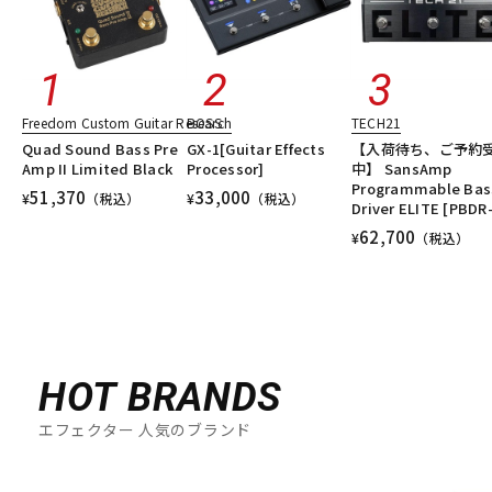
Freedom Custom Guitar Research
BOSS
TECH21
Quad Sound Bass Pre
GX-1[Guitar Effects
【入荷待ち、ご予約
Amp II Limited Black
Processor]
中】 SansAmp
Programmable Bas
51,370
33,000
¥
（税込）
¥
（税込）
Driver ELITE [PBDR
62,700
¥
（税込）
HOT BRANDS
エフェクター 人気のブランド