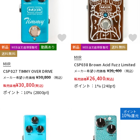
新品
動画あり
新品
送料無料
WEB注文店頭受取可
WEB注文店頭受取可
送料無料
MXR
MXR
CSP038 Brown Acid Fuzz Limited
¥26,400
CSP027 TIMMY OVER DRIVE
メーカー希望小売価格
（税込）
¥30,800
メーカー希望小売価格
（税込）
¥
26,400
販売価格
(税込)
¥
30,800
ポイント：1%
(240pt)
販売価格
(税込)
ポイント：10%
(2800pt)
ポイント
10%
還元