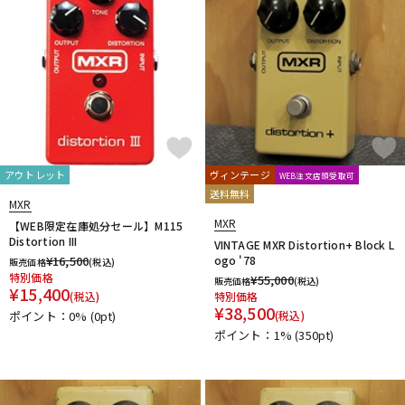
アウトレット
ヴィンテージ
WEB注文店頭受取可
送料無料
MXR
MXR
【WEB限定在庫処分セール】M115
Distortion III
VINTAGE MXR Distortion+ Block L
¥
16,500
ogo '78
販売価格
(税込)
特別価格
¥
55,000
販売価格
(税込)
¥
15,400
(税込)
特別価格
¥
38,500
ポイント：0%
(0pt)
(税込)
ポイント：1%
(350pt)