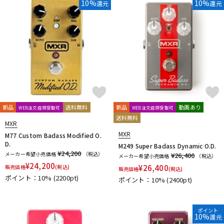
10%
10%
還元
還元
新品
送料無料
新品
動画あり
WEB注文店頭受取可
WEB注文店頭受取可
送料無料
MXR
MXR
M77 Custom Badass Modified O.
D.
M249 Super Badass Dynamic O.D.
¥24,200
メーカー希望小売価格
（税込）
¥26,400
メーカー希望小売価格
（税込）
¥
24,200
¥
26,400
販売価格
(税込)
販売価格
(税込)
ポイント：10%
(2200pt)
ポイント：10%
(2400pt)
ポイント
10%
還元