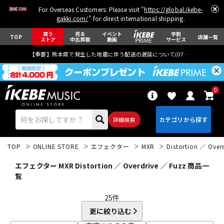
For Overseas Customers: Please visit "
https://global.ikebe-
gakki.com/
" for direct international shipping.
買う
売る
イベント
学割
TOP
店舗一覧
ストア
中古買取
動画
サービス
【重要】熊本県で発生した地震に伴う配送の遅延について(
07月29日
更新)
0
詳細検索
TOP
ONLINE STORE
エフェクター
MXR
Distortion ／ Over
エフェクター MXR Distortion ／ Overdrive ／ Fuzz 商品一
覧
25
件
エレキギター
アコギ/エレアコ
更に絞り込む