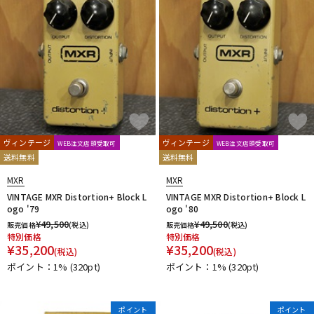
ヴィンテージ
ヴィンテージ
WEB注文店頭受取可
WEB注文店頭受取可
送料無料
送料無料
MXR
MXR
VINTAGE MXR Distortion+ Block L
VINTAGE MXR Distortion+ Block L
ogo '79
ogo '80
¥
49,500
¥
49,500
販売価格
(税込)
販売価格
(税込)
特別価格
特別価格
¥
35,200
¥
35,200
(税込)
(税込)
ポイント：1%
(320pt)
ポイント：1%
(320pt)
ポイント
ポイント