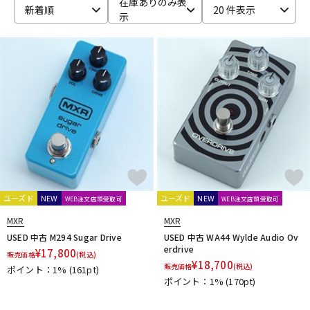
在庫ありのみ表
新着順
20 件表示
示
ベース
ウクレレ
ドラム
パーカッション
キーボード
電子ピアノ
管楽器
その他楽器
ユーズド
NEW
ユーズド
NEW
WEB注文店頭受取可
WEB注文店頭受取可
アンプ
エフェクター
MXR
MXR
USED 中古 M294 Sugar Drive
USED 中古 WA44 Wylde Audio Ov
erdrive
¥
17,800
販売価格
(税込)
¥
18,700
販売価格
(税込)
ポイント：1%
(161pt)
DJ機器
DTM
ポイント：1%
(170pt)