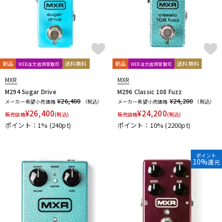
新品
送料無料
新品
送料無料
WEB注文店頭受取可
WEB注文店頭受取可
MXR
MXR
M294 Sugar Drive
M296 Classic 108 Fuzz
¥26,400
¥24,200
メーカー希望小売価格
（税込）
メーカー希望小売価格
（税込）
¥
26,400
¥
24,200
販売価格
(税込)
販売価格
(税込)
ポイント：1%
(240pt)
ポイント：10%
(2200pt)
ポイント
10%
還元