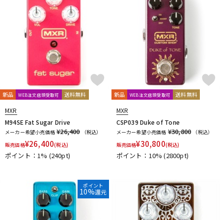
新品
送料無料
新品
送料無料
WEB注文店頭受取可
WEB注文店頭受取可
MXR
MXR
M94SE Fat Sugar Drive
CSP039 Duke of Tone
¥26,400
¥30,800
メーカー希望小売価格
（税込）
メーカー希望小売価格
（税込）
¥
26,400
¥
30,800
販売価格
(税込)
販売価格
(税込)
ポイント：1%
(240pt)
ポイント：10%
(2800pt)
ポイント
10%
還元