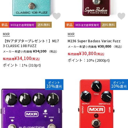
新品
送料無料
新品
送料無料
WEB注文店頭受取可
WEB注文店頭受取可
MXR
MXR
【9Vアダプタープレゼント！】M17
M236 Super Badass Variac Fuzz
3 CLASSIC 108 FUZZ
¥30,800
メーカー希望小売価格
（税込）
¥34,100
メーカー希望小売価格
（税込）
¥
30,800
販売価格
(税込)
¥
34,100
販売価格
(税込)
ポイント：10%
(2800pt)
ポイント：1%
(310pt)
ポイント
ポイント
10%
10%
還元
還元