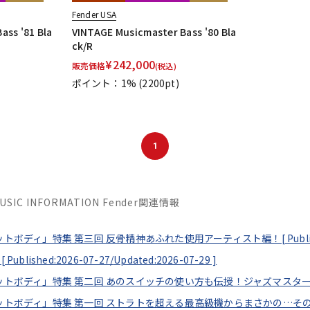
Fender USA
ass '81 Bla
VINTAGE Musicmaster Bass '80 Bla
ck/R
¥
242,000
販売価格
(税込)
ポイント：1%
(2200pt)
1
MUSIC INFORMATION Fender関連情報
セットボディ」特集 第三回 反骨精神あふれた使用アーティスト編！[
Publ
[
Published:2026-07-27/
Updated:2026-07-29
]
フセットボディ」特集 第二回 あのスイッチの使い方も伝授！ジャズマスタ
フセットボディ」特集 第一回 ストラトを超える最高級機からまさかの…そ