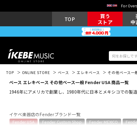
For Overs
買う
TOP
ストア
中
TOP
ONLINE STORE
ベース
エレキベース
その他ベース一
ベース エレキベース その他ベース一般 Fender USA 商品一覧
アコギ/エレ
エレキギター
アコ
1946年にアメリカで創業し、1980年代に日本とメキシコでの製造
イケベ楽器店のFenderブランド一覧
キーボード
電子ピアノ
Fender USA
Fender Custom Shop
Fender MEXICO
Fende
Fender USAのカテゴリ