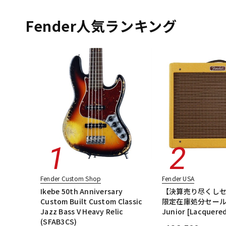
エレキギター
エレキギター/ストラトキャスター・STタイプ
DJ機器
DTM
エレキギター/ムスタング・MGタイプ
エレキギター/#American Vin
Fender人気ランキング
エレキギター/#American Performer
ベース
ギターアンプ・
中古
ヴィンテー
Fender Custom Shop
Fender USA
Ikebe 50th Anniversary
【決算売り尽くしセ
Custom Built Custom Classic
限定在庫処分セール】
Jazz Bass V Heavy Relic
Junior [Lacquere
(SFAB3CS)