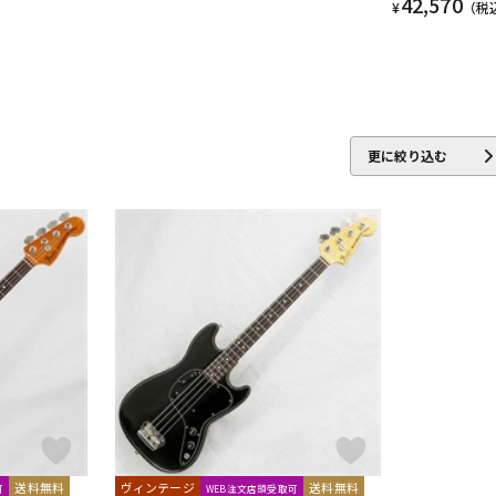
42,570
¥
（税
更に絞り込む
送料無料
ヴィンテージ
送料無料
可
WEB注文店頭受取可