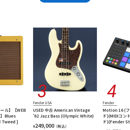
DTM オンラ
レコーディン
エレキギター/テレキャスター・TLタイプ
エレキギター/ジャズマスター・
イン納品
グ機器
tage II
エレキギター/#American Ultra
エレキギター/#American Prof
ベースアンプ
エフェクター
楽器アクセサリ
ユーズド
ヴィンテ
ジ
Fender USA
Fender
ール】【WEB
USED 中古 American Vintage
Motion 16 
Blues
'62 Jazz Bass (Olympic White)
ド)(MIDIコ
d Tweed ]
ド)(Fender St
249,000
¥
（税込）