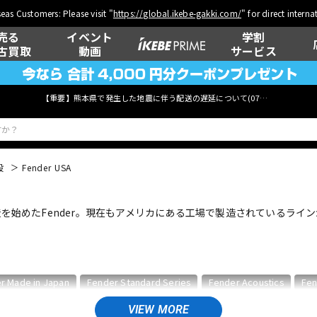
eas Customers: Please visit "
https://global.ikebe-gakki.com/
" for direct intern
売る
イベント
学割
古買取
動画
サービス
【重要】熊本県で発生した地震に伴う配送の遅延について(
07月29日
更新)
般
Fender USA
ベース
ウクレレ
を始めたFender。現在もアメリカにある工場で製造されているラインがFe
管楽器
その他楽器
r Made in Japan
Fender Standard Series
Fender Acoustics
Fen