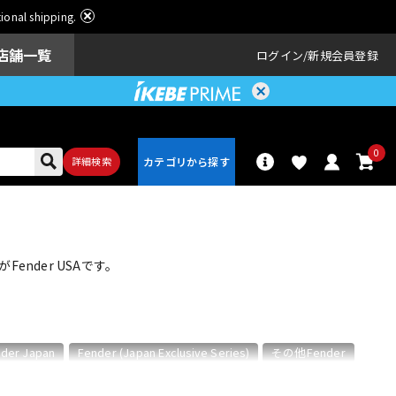
ational shipping.
店舗一覧
ログイン
新規会員登録
0
詳細検索
パーカッショ
ドラム
ン
nder USAです。
アンプ
エフェクター
der Japan
Fender (Japan Exclusive Series)
その他Fender