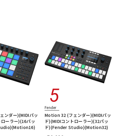
配信/ライブ
楽器アクセサ
JMタイプ
エレキギター/ジャガー・JGタイプ
機器
リ
essional
エレキギター/#American Professional II
ージ
ALL
Fender
(フェンダー)(MIDIパッ
Motion 32 (フェンダー)(MIDIパッ
ントローラー)(16パッ
ド)(MIDIコントローラー)(32パッ
udio)(Motion16)
ド)(Fender Studio)(Motion32)