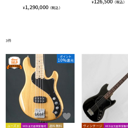
126,500
¥
（税込）
1,290,000
¥
（税込）
3
件
ポイント
10%
還元
ユーズド
送料無料
ヴィンテージ
WEB注文店頭受取可
WEB注文店頭受取