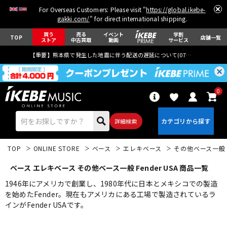
For Overseas Customers: Please visit "
https://global.ikebe-
gakki.com/
" for direct international shipping.
買う
売る
イベント
学割
TOP
店舗一覧
ストア
中古買取
動画
サービス
【重要】熊本県で発生した地震に伴う配送の遅延について(
07月29日
更新)
0
詳細検索
TOP
ONLINE STORE
ベース
エレキベース
その他ベース一般
ベース エレキベース その他ベース一般 Fender USA 商品一覧
1946年にアメリカで創業し、1980年代に日本とメキシコでの製造
を始めたFender。現在もアメリカにある工場で製造されているラ
インがFender USAです。
エレキギター
アコギ/エレアコ