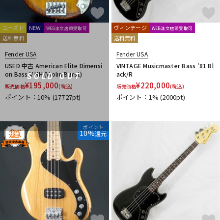
ユーズド
NEW
ヴィンテージ
WEB注文店頭受取可
WEB注文店頭受取可
送料無料
送料無料
Fender USA
Fender USA
USED 中古 American Elite Dimensi
VINTAGE Musicmaster Bass '81 Bl
on Bass V HH (Violin Burst)
ack/R
SOLD OUT
¥
195,000
¥
220,000
販売価格
(税込)
販売価格
(税込)
ポイント：10%
(17727pt)
ポイント：1%
(2000pt)
ポイント
10%
還元