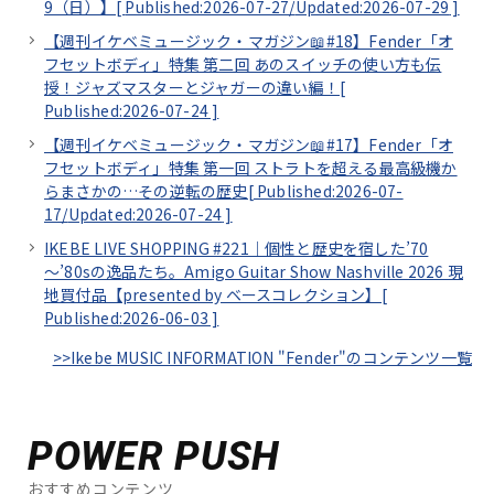
9（日）】[
Published:2026-07-27/
Updated:2026-07-29
]
【週刊イケベミュージック・マガジン📖#18】Fender「オ
フセットボディ」特集 第二回 あのスイッチの使い方も伝
授！ジャズマスターとジャガーの違い編！[
Published:2026-07-24
]
【週刊イケベミュージック・マガジン📖#17】Fender「オ
フセットボディ」特集 第一回 ストラトを超える最高級機か
らまさかの…その逆転の歴史[
Published:2026-07-
17/
Updated:2026-07-24
]
IKEBE LIVE SHOPPING #221｜個性と歴史を宿した’70
～’80sの逸品たち。Amigo Guitar Show Nashville 2026 現
地買付品【presented by ベースコレクション】[
Published:2026-06-03
]
>>Ikebe MUSIC INFORMATION "Fender"のコンテンツ一覧
POWER PUSH
おすすめコンテンツ