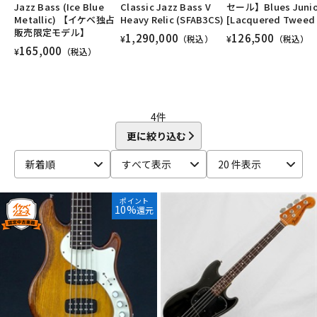
ユーズド
ヴィンテージ
ALL
Jazz Bass (Ice Blue
Classic Jazz Bass V
セール】Blues Junio
DTM オンライン納品
レコーディング機器
Metallic) 【イケベ独占
Heavy Relic (SFAB3CS)
[Lacquered Tweed 
販売限定モデル】
1,290,000
126,500
¥
（税込）
¥
（税込）
165,000
¥
（税込）
配信/ライブ機器
楽器アクセサリ
中古
ヴィンテージ
4
件
更に絞り込む
新着順
すべて表示
20 件表示
ポイント
10%
還元