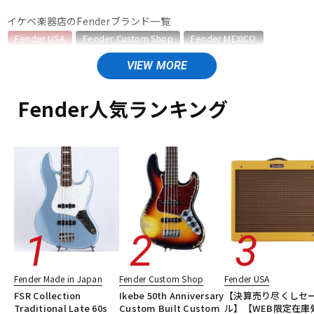
イケベ楽器店のFenderブランド一覧
ベース
ウクレレ
Fender USA
Fender Custom Shop
Fender MEXICO
Fender Made in Japan
Fender Standard Series
Fender Acoustics
ドラム
Fender Japan
パーカッション
Fender (Japan Exclusive Series)
その他Fender
Fender人気ランキング
Fender USAのカテゴリ
キーボード
電子ピアノ
エレキギター
エレキギター/ストラトキャスター・STタイプ
エレキギター/テレキャスター・TLタイプ
エレキギター/ジャズマスター・JMタイプ
管楽器
その他楽器
エレキギター/ジャガー・JGタイプ
エレキギター/ムスタング・MGタイプ
エレキギター/#American Vintage II
アンプ
エフェクター
エレキギター/#American Ultra
エレキギター/#American Professional
エレキギター/#American Professional II
DJ機器
DTM
Fender Made in Japan
Fender Custom Shop
Fender USA
エレキギター/#American Performer
ベース
FSR Collection
Ikebe 50th Anniversary
【決算売り尽くしセ
ギターアンプ・ベースアンプ
エフェクター
楽器アクセサリ
Traditional Late 60s
Custom Built Custom
ル】【WEB限定在庫