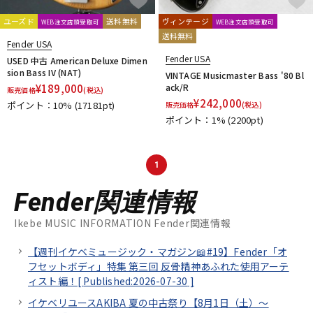
ユーズド
送料無料
ヴィンテージ
WEB注文店頭受取可
WEB注文店頭受取可
送料無料
Fender USA
Fender USA
USED 中古 American Deluxe Dimen
sion Bass IV (NAT)
VINTAGE Musicmaster Bass '80 Bl
¥
189,000
ack/R
販売価格
(税込)
¥
242,000
ポイント：10%
(17181pt)
販売価格
(税込)
ポイント：1%
(2200pt)
1
Fender関連情報
Ikebe MUSIC INFORMATION Fender関連情報
【週刊イケベミュージック・マガジン📖#19】Fender「オ
フセットボディ」特集 第三回 反骨精神あふれた使用アーテ
ィスト編！[
Published:2026-07-30
]
イケベリユースAKIBA 夏の中古祭り【8月1日（土）～