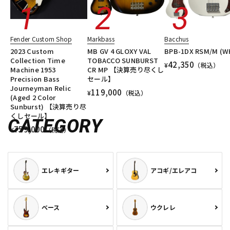
Fender Custom Shop
Markbass
Bacchus
2023 Custom
MB GV 4 GLOXY VAL
BPB-1DX RSM/M (W
Collection Time
TOBACCO SUNBURST
42,350
¥
（税込）
Machine 1953
CR MP 【決算売り尽くし
Precision Bass
セール】
Journeyman Relic
119,000
¥
（税込）
(Aged 2 Color
Sunburst) 【決算売り尽
くしセール】
CATEGORY
759,000
¥
（税込）
エレキギター
アコギ/エレアコ
ベース
ウクレレ