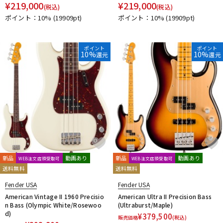
¥
219,000
¥
219,000
(税込)
(税込)
ポイント：10%
(19909pt)
ポイント：10%
(19909pt)
ポイント
ポイント
10%
10%
還元
還元
新品
動画あり
新品
動画あり
WEB注文店頭受取可
WEB注文店頭受取可
送料無料
送料無料
Fender USA
Fender USA
American Vintage II 1960 Precisio
American Ultra II Precision Bass
n Bass (Olympic White/Rosewoo
(Ultraburst/Maple)
d)
¥
379,500
販売価格
(税込)