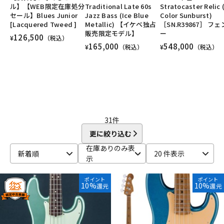
ル】【WEB限定在庫処分
Traditional Late 60s
Stratocaster Relic 
DTM オンライン納品
レコーディング機器
ユーズド
ヴィンテージ
ALL
セール】Blues Junior
Jazz Bass (Ice Blue
Color Sunburst)
[Lacquered Tweed ]
Metallic) 【イケベ独占
［SN.R39867］ フ
販売限定モデル】
ー
126,500
¥
（税込）
配信/ライブ機器
楽器アクセサリ
165,000
548,000
¥
（税込）
¥
（税込）
中古
ヴィンテージ
31
件
更に絞り込む
在庫ありのみ表
新着順
20 件表示
示
ポイント
ポイント
10%
10%
還元
還元