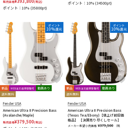
¥
393,800
販売価格
(税込)
ポイント：10%
(34500pt)
ポイント：10%
(35800pt)
ポイント
ポイント
10%
10%
還元
還元
新品
動画あり
新品
動画あり
WEB注文店頭受取可
WEB注文店頭受取可
送料無料
送料無料
Fender USA
Fender USA
American Ultra II Precision Bass
American Ultra II Precision Bass
(Avalanche/Maple)
(Texas Tea/Ebony)【値上げ前旧価
格品】 【決算売り尽くしセール】
¥
379,500
販売価格
(税込)
¥379,500
メーカー希望小売価格
（税