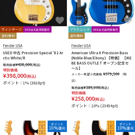
ヴィンテージ
アウトレット
WEB注文店頭受取可
WEB注文店頭受取可
送料無料
送料無料
Fender USA
Fender USA
USED 中古 Precision Special '82 Ar
American Ultra II Precision Bass
ctic White/R
(Noble Blue/Ebony) 【特価】 【IKE
BE BASS OUTLET オープン記念セ
¥
428,000
販売価格
(税込)
ール】
特別価格
¥379,500
¥
398,000
メーカー希望小売価格
（税
(税込)
込）
ポイント：1%
(3618pt)
¥
289,000
販売価格
(税込)
特別価格
¥
258,000
(税込)
ポイント：10%
(23454pt)
ポイント
ポイント
10%
10%
還元
還元