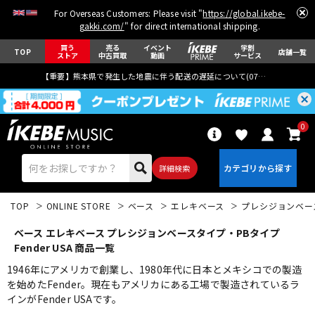
For Overseas Customers: Please visit "
https://global.ikebe-
gakki.com/
" for direct international shipping.
買う
売る
イベント
学割
TOP
店舗一覧
ストア
中古買取
動画
サービス
【重要】熊本県で発生した地震に伴う配送の遅延について(
07月29日
更新)
0
詳細検索
TOP
ONLINE STORE
ベース
エレキベース
プレシジョンベー
ベース エレキベース プレシジョンベースタイプ・PBタイプ
Fender USA 商品一覧
1946年にアメリカで創業し、1980年代に日本とメキシコでの製造
を始めたFender。現在もアメリカにある工場で製造されているラ
エレキギター
アコギ/エレアコ
インがFender USAです。