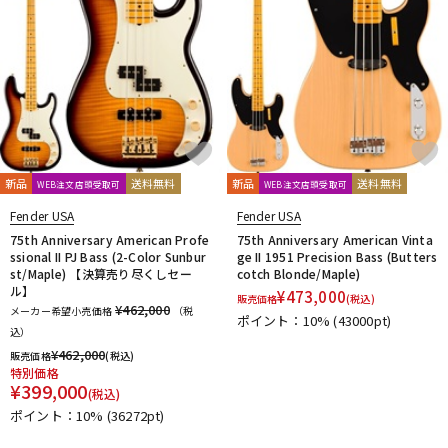
新品
送料無料
新品
送料無料
WEB注文店頭受取可
WEB注文店頭受取可
Fender USA
Fender USA
75th Anniversary American Profe
75th Anniversary American Vinta
ssional II PJ Bass (2-Color Sunbur
ge II 1951 Precision Bass (Butters
st/Maple) 【決算売り尽くしセー
cotch Blonde/Maple)
ル】
¥
473,000
販売価格
(税込)
¥462,000
メーカー希望小売価格
（税
ポイント：10%
(43000pt)
込）
¥
462,000
販売価格
(税込)
特別価格
¥
399,000
(税込)
ポイント：10%
(36272pt)