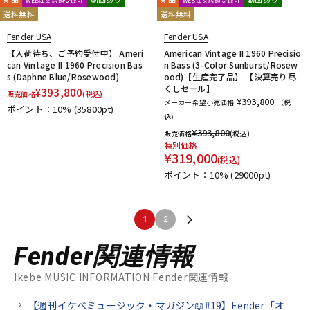
WEB注文店頭受取可
WEB注文店頭受取可
送料無料
送料無料
Fender USA
Fender USA
【入荷待ち、ご予約受付中】 Ameri
American Vintage II 1960 Precisio
can Vintage II 1960 Precision Bas
n Bass (3-Color Sunburst/Rosew
s (Daphne Blue/Rosewood)
ood)【生産完了品】 【決算売り尽
くしセール】
¥
393,800
販売価格
(税込)
¥393,800
メーカー希望小売価格
（税
ポイント：10%
(35800pt)
込）
¥
393,800
販売価格
(税込)
特別価格
¥
319,000
(税込)
ポイント：10%
(29000pt)
1
2
Fender関連情報
Ikebe MUSIC INFORMATION Fender関連情報
【週刊イケベミュージック・マガジン📖#19】Fender「オ