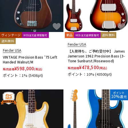
ヴィンテージ
新品
送料無料
WEB注文店頭受取可
WEB注文店頭受取可
送料無料
Fender USA
Fender USA
【入荷待ち、ご予約受付中】 James
Jamerson 1962 Precision Bass (3-
VINTAGE Precision Bass '75 Left
Tone Sunburst/Rosewood)
Handed Walnut/M
¥
478,500
¥
598,000
販売価格
(税込)
販売価格
(税込)
ポイント：10%
(43500pt)
ポイント：1%
(5436pt)
ポイント
10%
還元