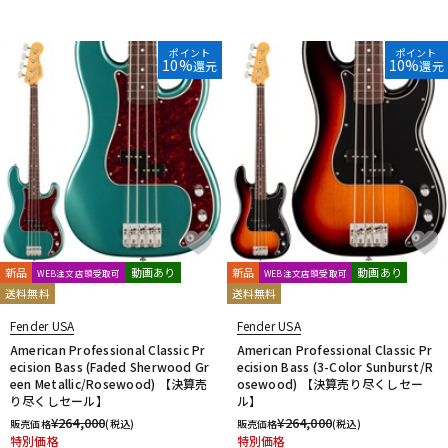
ポイント
ポイント
10%
10%
還元
還元
新品
動画あり
新品
動画あり
WEB注文店頭受取可
WEB注文店頭受取可
送料無料
送料無料
Fender USA
Fender USA
American Professional Classic Pr
American Professional Classic Pr
ecision Bass (Faded Sherwood Gr
ecision Bass (3-Color Sunburst/R
een Metallic/Rosewood) 【決算売
osewood) 【決算売り尽くしセー
り尽くしセール】
ル】
¥
264,000
¥
264,000
販売価格
(税込)
販売価格
(税込)
特別価格
特別価格