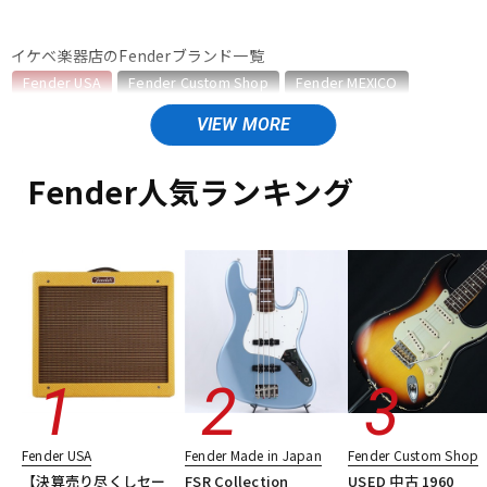
ベース
ウクレレ
イケベ楽器店のFenderブランド一覧
Fender USA
Fender Custom Shop
Fender MEXICO
Fender Made in Japan
Fender Standard Series
ドラム
パーカッション
Fender Acoustics
Fender Japan
Fender (Japan Exclusive Series)
その他Fender
Fender人気ランキング
キーボード
電子ピアノ
Fender USAのカテゴリ
エレキギター
エレキギター/ストラトキャスター・STタイプ
エレキギター/テレキャスター・TLタイプ
管楽器
その他楽器
エレキギター/ジャズマスター・JMタイプ
エレキギター/ジャガー・JGタイプ
エレキギター/ムスタング・MGタイプ
アンプ
エフェクター
エレキギター/#American Vintage II
エレキギター/#American Ultra
エレキギター/#American Professional
DJ機器
DTM
エレキギター/#American Professional II
Fender USA
Fender Made in Japan
Fender Custom Shop
エレキギター/#American Performer
ベース
【決算売り尽くしセー
FSR Collection
USED 中古 1960
ギターアンプ・ベースアンプ
エフェクター
楽器アクセサリ