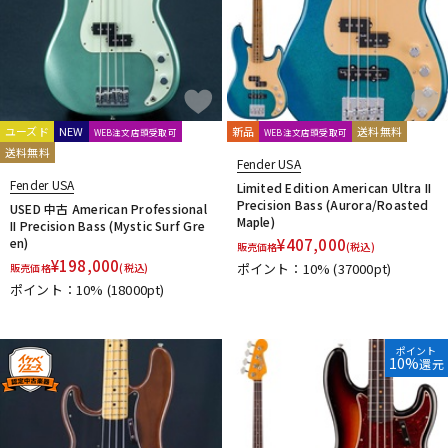
ユーズド
NEW
新品
送料無料
WEB注文店頭受取可
WEB注文店頭受取可
送料無料
Fender USA
Fender USA
Limited Edition American Ultra II
Precision Bass (Aurora/Roasted
USED 中古 American Professional
Maple)
II Precision Bass (Mystic Surf Gre
en)
¥
407,000
販売価格
(税込)
¥
198,000
ポイント：10%
(37000pt)
販売価格
(税込)
ポイント：10%
(18000pt)
ポイント
10%
還元