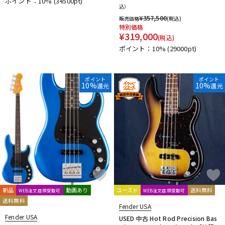
ポイント：10%
(34500pt)
込）
¥
357,500
販売価格
(税込)
特別価格
¥
319,000
(税込)
ポイント：10%
(29000pt)
ポイント
ポイント
10%
10%
還元
還元
新品
動画あり
ユーズド
送料無料
WEB注文店頭受取可
WEB注文店頭受取可
送料無料
Fender USA
Fender USA
USED 中古 Hot Rod Precision Bas