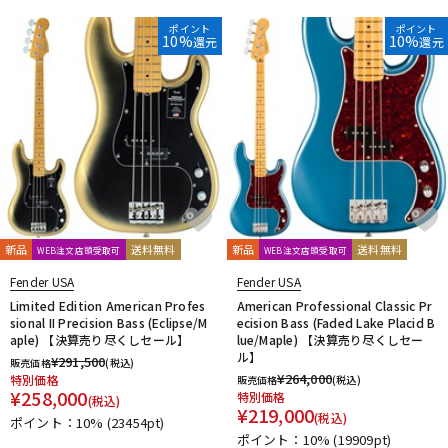
ポイント
ポイント
10%
10%
還元
還元
新品
送料無料
新品
送料無料
WEB注文店頭受取可
WEB注文店頭受取可
Fender USA
Fender USA
Limited Edition American Profes
American Professional Classic Pr
sional II Precision Bass (Eclipse/M
ecision Bass (Faded Lake Placid B
aple) 【決算売り尽くしセール】
lue/Maple) 【決算売り尽くしセー
ル】
¥
291,500
販売価格
(税込)
¥
264,000
特別価格
販売価格
(税込)
¥
258,000
特別価格
(税込)
¥
219,000
(税込)
ポイント：10%
(23454pt)
ポイント：10%
(19909pt)