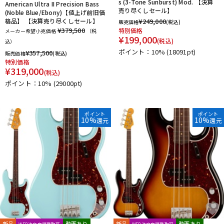
s (3-Tone Sunburst) Mod. 【決算
American Ultra II Precision Bass
売り尽くしセール】
(Noble Blue/Ebony)【値上げ前旧価
格品】 【決算売り尽くしセール】
¥
249,000
販売価格
(税込)
¥379,500
特別価格
メーカー希望小売価格
（税
¥
199,000
(税込)
込）
ポイント：10%
(18091pt)
¥
357,500
販売価格
(税込)
特別価格
¥
319,000
(税込)
ポイント：10%
(29000pt)
ポイント
ポイント
10%
10%
還元
還元
新品
動画あり
新品
動画あり