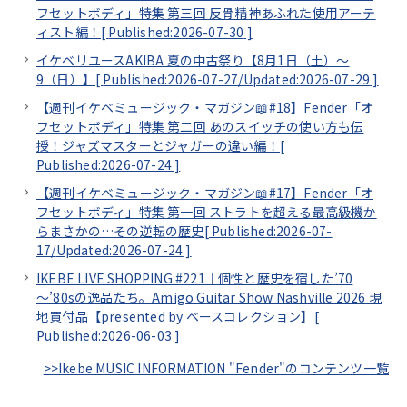
フセットボディ」特集 第三回 反骨精神あふれた使用アーテ
ィスト編！[
Published:2026-07-30
]
イケベリユースAKIBA 夏の中古祭り【8月1日（土）～
9（日）】[
Published:2026-07-27/
Updated:2026-07-29
]
【週刊イケベミュージック・マガジン📖#18】Fender「オ
フセットボディ」特集 第二回 あのスイッチの使い方も伝
授！ジャズマスターとジャガーの違い編！[
Published:2026-07-24
]
【週刊イケベミュージック・マガジン📖#17】Fender「オ
フセットボディ」特集 第一回 ストラトを超える最高級機か
らまさかの…その逆転の歴史[
Published:2026-07-
17/
Updated:2026-07-24
]
IKEBE LIVE SHOPPING #221｜個性と歴史を宿した’70
～’80sの逸品たち。Amigo Guitar Show Nashville 2026 現
地買付品【presented by ベースコレクション】[
Published:2026-06-03
]
>>Ikebe MUSIC INFORMATION "Fender"のコンテンツ一覧