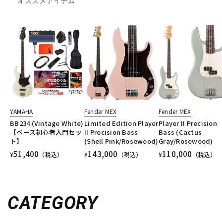
オススメアイテム
YAMAHA
Fender MEX
Fender MEX
BB234 (Vintage White)
Limited Edition Player
Player II Precision
【ベース初心者入門セッ
II Precision Bass
Bass (Cactus
ト】
(Shell Pink/Rosewood)
Gray/Rosewood)
51,400
143,000
110,000
¥
（税込）
¥
（税込）
¥
（税込）
CATEGORY