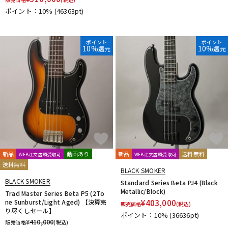
DTM オンライン納品
レコーディング機器
ポイント：10%
(46363pt)
ポイント
ポイント
配信/ライブ機器
楽器アクセサリ
10%
10%
還元
還元
中古
ヴィンテージ
新品
動画あり
新品
送料無料
WEB注文店頭受取可
WEB注文店頭受取可
送料無料
BLACK SMOKER
BLACK SMOKER
Standard Series Beta PJ4 (Black
Metallic/Block)
Trad Master Series Beta P5 (2To
ne Sunburst/Light Aged) 【決算売
¥
403,000
販売価格
(税込)
り尽くしセール】
ポイント：10%
(36636pt)
¥
410,000
販売価格
(税込)