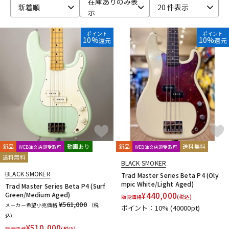
在庫ありのみ表
新着順
20 件表示
示
ベース
ウクレレ
ポイント
ポイント
10%
10%
還元
還元
ドラム
パーカッション
キーボード
電子ピアノ
管楽器
その他楽器
新品
動画あり
新品
送料無料
WEB注文店頭受取可
WEB注文店頭受取可
送料無料
アンプ
エフェクター
BLACK SMOKER
BLACK SMOKER
Trad Master Series Beta P4 (Oly
mpic White/Light Aged)
Trad Master Series Beta P4 (Surf
Green/Medium Aged)
¥
440,000
販売価格
(税込)
DJ機器
DTM
¥561,000
メーカー希望小売価格
（税
ポイント：10%
(40000pt)
込）
¥
510,000
販売価格
(税込)