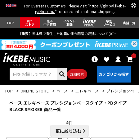
For Overseas Customers: Please visit "
https://global.ikebe-
gakki.com/
" for direct international shipping.
買う
売る
イベント
学割
TOP
店舗一覧
ストア
中古買取
動画
サービス
【重要】熊本県で発生した地震に伴う配送の遅延について(
07月29日
更新)
0
詳細検索
TOP
ONLINE STORE
ベース
エレキベース
プレシジョンベー
ベース エレキベース プレシジョンベースタイプ・PBタイプ
BLACK SMOKER 商品一覧
4
件
エレキギター
アコギ/エレアコ
更に絞り込む