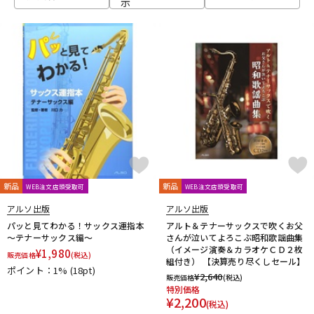
示
ベース
ウクレレ
ドラム
パーカッション
キーボード
電子ピアノ
管楽器
その他楽器
新品
新品
WEB注文店頭受取可
WEB注文店頭受取可
アルソ出版
アルソ出版
アンプ
エフェクター
パッと見てわかる！サックス運指本
アルト＆テナーサックスで吹くお父
～テナーサックス編～
さんが泣いてよろこぶ昭和歌謡曲集
（イメージ演奏＆カラオケＣＤ２枚
¥
1,980
販売価格
(税込)
組付き） 【決算売り尽くしセール】
ポイント：1%
(18pt)
DJ機器
DTM
¥
2,640
販売価格
(税込)
特別価格
¥
2,200
(税込)