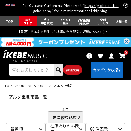
For Overseas Customers: Please visit "
https://global.ikebe-
gakki.com/
" for direct international shipping.
買う
売る
イベント
学割
TOP
店舗一覧
ストア
中古買取
動画
サービス
【重要】熊本県で発生した地震に伴う配送の遅延について(
07月29日
更新)
0
詳細検索
TOP
ONLINE STORE
アルソ出版
アルソ出版 商品一覧
4
件
更に絞り込む
エレキギター
アコギ/エレアコ
在庫ありのみ表
新着順
80 件表示