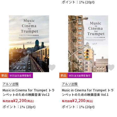
ポイント：1%
(20pt)
DTM オンライン納品
レコーディング機器
配信/ライブ機器
楽器アクセサリ
中古
ヴィンテージ
新品
新品
WEB注文店頭受取可
WEB注文店頭受取可
アルソ出版
アルソ出版
Music in Cinema for Trumpet トラ
Music in Cinema for Trumpet トラ
ンペットのための映画音楽 Vol.2
ンペットのための映画音楽 Vol.1
¥
2,200
¥
2,200
販売価格
(税込)
販売価格
(税込)
ポイント：1%
(20pt)
ポイント：1%
(20pt)