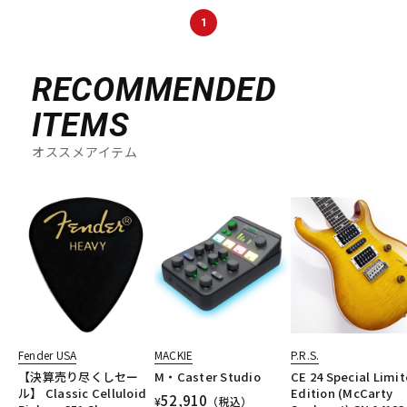
1
RECOMMENDED
ITEMS
オススメアイテム
Fender USA
MACKIE
P.R.S.
【決算売り尽くしセー
M・Caster Studio
CE 24 Special Limi
ル】 Classic Celluloid
Edition (McCarty
52,910
¥
（税込）