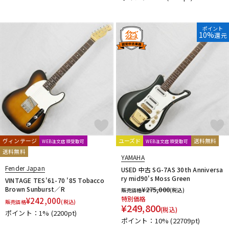
DTM オンライン納品
レコーディング機器
ポイント
10%
還元
配信/ライブ機器
楽器アクセサリ
中古
ヴィンテージ
ヴィンテージ
ユーズド
送料無料
WEB注文店頭受取可
WEB注文店頭受取可
送料無料
YAMAHA
Fender Japan
USED 中古 SG-7AS 30th Anniversa
ry mid90's Moss Green
VINTAGE TES'61-70 '85 Tobacco
Brown Sunburst／R
¥
275,000
販売価格
(税込)
特別価格
¥
242,000
販売価格
(税込)
¥
249,800
(税込)
ポイント：1%
(2200pt)
ポイント：10%
(22709pt)