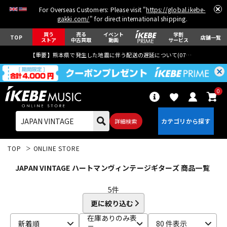
For Overseas Customers: Please visit "
https://global.ikebe-
gakki.com/
" for direct international shipping.
買う
売る
イベント
学割
TOP
店舗一覧
ストア
中古買取
動画
サービス
【重要】熊本県で発生した地震に伴う配送の遅延について(
07月29日
更新)
0
詳細検索
TOP
ONLINE STORE
JAPAN VINTAGE ハートマンヴィンテージギターズ 商品一覧
5
件
更に絞り込む
エレキギター
アコギ/エレアコ
在庫ありのみ表
新着順
80 件表示