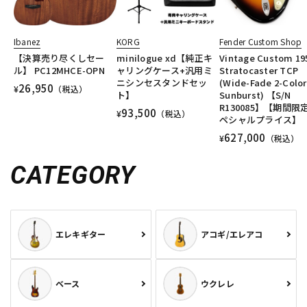
Ibanez
KORG
Fender Custom Shop
【決算売り尽くしセー
minilogue xd【純正キ
Vintage Custom 19
ル】 PC12MHCE-OPN
ャリングケース+汎用ミ
Stratocaster TCP
ニシンセスタンドセッ
(Wide-Fade 2-Color
26,950
¥
（税込）
ト】
Sunburst) 【S/N
R130085】【期間限
93,500
¥
（税込）
ペシャルプライス】
627,000
¥
（税込）
CATEGORY
エレキギター
アコギ/エレアコ
ベース
ウクレレ