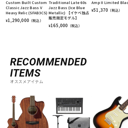
Custom Built Custom
Traditional Late 60s
Amp II Limited Bla
Classic Jazz Bass V
Jazz Bass (Ice Blue
51,370
¥
（税込）
Heavy Relic (SFAB3CS)
Metallic) 【イケベ独占
販売限定モデル】
1,290,000
¥
（税込）
165,000
¥
（税込）
RECOMMENDED
ITEMS
オススメアイテム