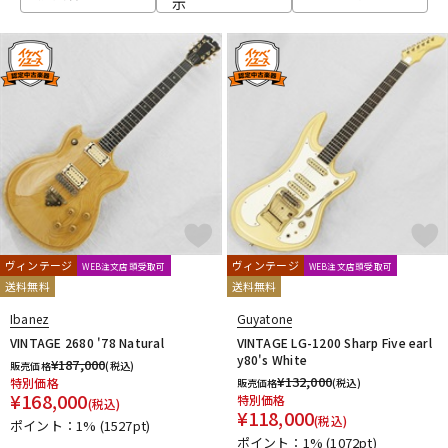
示
ベース
ウクレレ
ドラム
パーカッション
キーボード
電子ピアノ
管楽器
その他楽器
ヴィンテージ
ヴィンテージ
WEB注文店頭受取可
WEB注文店頭受取可
送料無料
送料無料
アンプ
エフェクター
Ibanez
Guyatone
VINTAGE 2680 '78 Natural
VINTAGE LG-1200 Sharp Five earl
y80's White
¥
187,000
販売価格
(税込)
¥
132,000
特別価格
販売価格
(税込)
DJ機器
DTM
¥
168,000
特別価格
(税込)
¥
118,000
(税込)
ポイント：1%
(1527pt)
ポイント：1%
(1072pt)