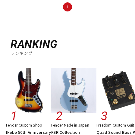
1
RANKING
ランキング
Fender Custom Shop
Fender Made in Japan
Freedom Custom Guita
Ikebe 50th Anniversary
FSR Collection
Quad Sound Bass P