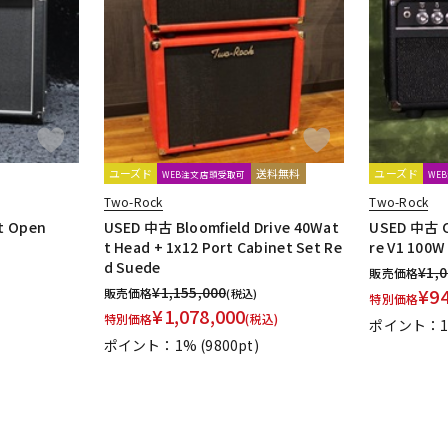
DTM オンラ
レコーディン
イン納品
グ機器
ジ
ユーズド
送料無料
ユーズド
WEB注文店頭受取可
WE
Two-Rock
Two-Rock
t Open
USED 中古 Bloomfield Drive 40Wat
USED 中古 C
t Head + 1x12 Port Cabinet Set Re
re V1 100W
d Suede
¥
1,
販売価格
¥
1,155,000
¥
9
販売価格
(税込)
特別価格
¥
1,078,000
特別価格
(税込)
ポイント：
ポイント：1%
(9800pt)