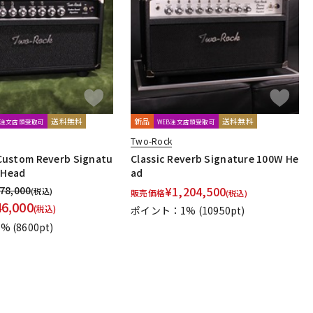
配信/ライブ
楽器アクセサ
機器
リ
送料無料
新品
送料無料
B注文店頭受取可
WEB注文店頭受取可
Two-Rock
ustom Reverb Signatu
Classic Reverb Signature 100W He
 Head
ad
078,000
¥
1,204,500
(税込)
販売価格
(税込)
46,000
(税込)
ポイント：1%
(10950pt)
1%
(8600pt)