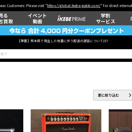
eas Customers: Please visit "
https://global.ikebe-gakki.com/
" for direct intern
売る
イベント
学割
古買取
動画
サービス
【重要】熊本県で発生した地震に伴う配送の遅延について(
07月29日
更新)
ベース
ウクレレ
更に絞り込む
管楽器
その他楽器