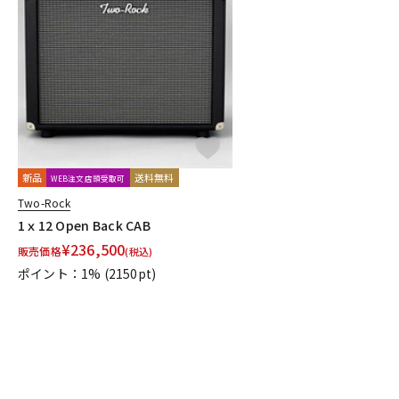
新品
送料無料
WEB注文店頭受取可
Two-Rock
1ｘ12 Open Back CAB
¥
236,500
販売価格
(税込)
ポイント：1%
(2150pt)