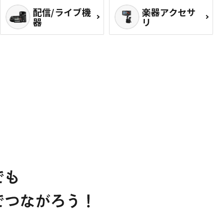
配信/ライブ機
楽器アクセサ
器
リ