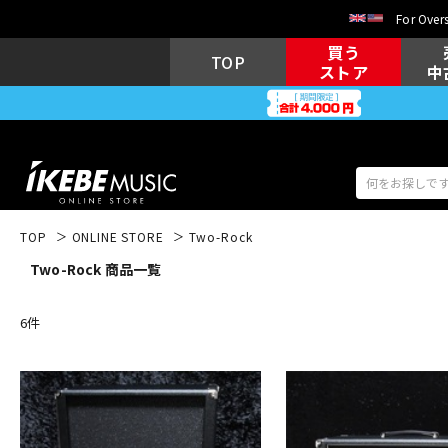
For Overs
買う
TOP
ストア
中
TOP
ONLINE STORE
Two-Rock
Two-Rock 商品一覧
アコギ/エレ
エレキギター
アコ
6
件
キーボード
電子ピアノ