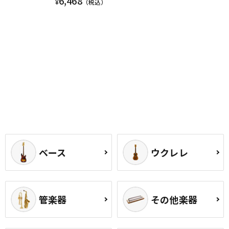
6,468
¥
（税込）
ベース
ウクレレ
管楽器
その他楽器