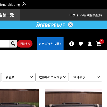
ational shipping.
店舗一覧
ログイン
新規会員登録
0
詳細検索
パーカッショ
ドラム
ン
新着順
在庫ありのみ表示
60 件表示
アンプ
エフェクター