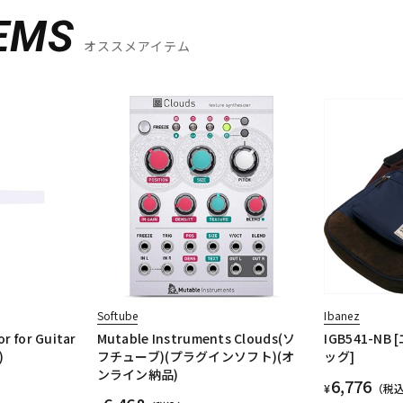
EMS
オススメアイテム
Softube
Ibanez
r for Guitar
Mutable Instruments Clouds(ソ
IGB541-N
)
フチューブ)(プラグインソフト)(オ
ッグ]
ンライン納品)
6,776
¥
（税