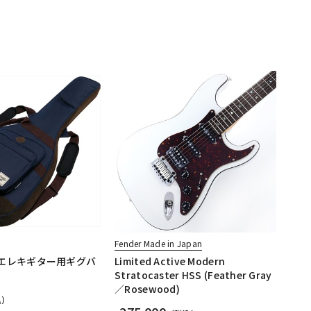
Fender Made in Japan
B [エレキギター用ギグバ
Limited Active Modern
Stratocaster HSS (Feather Gray
／Rosewood)
込）