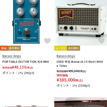
DTM オンライン納品
レコーディング機器
配信/ライブ機器
楽器アクセサリ
中古
ヴィンテージ
新品
送料無料
ユーズド
送料無料
Benson Amps
Benson Amps
PORTABLE DISTORTION 424 MKII
USED 中古 Monarch 15 Watt Whit
e Tolex
¥
40,150
販売価格
(税込)
¥
495,000
販売価格
(税込)
ポイント：1%
(365pt)
特別価格
¥
385,000
(税込)
ポイント：1%
(3500pt)