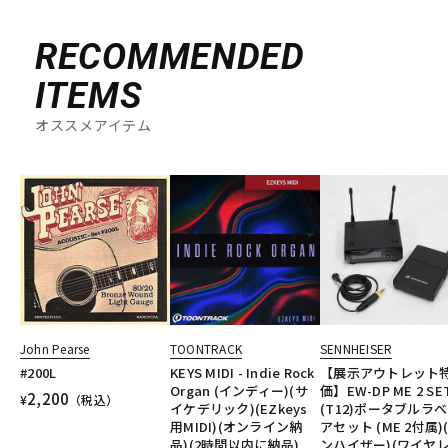
RECOMMENDED
ITEMS
オススメアイテム
John Pearse
TOONTRACK
SENNHEISER
#200L
KEYS MIDI - Indie Rock
【展示アウトレット
Organ (インディー)(サ
価】EW-DP ME 2 SE
2,200
¥
（税込）
イケデリック)(EZkeys
(T12)ポータブルラ
用MIDI)(オンライン納
アセット (ME 2付属)
品)(2時間以内に納品)
ンハイザー)(ワイヤ