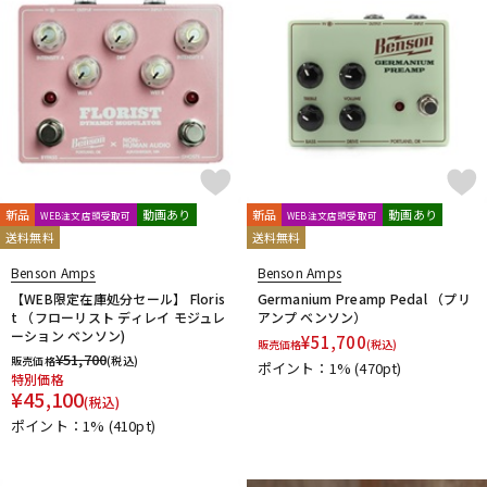
新品
動画あり
新品
動画あり
WEB注文店頭受取可
WEB注文店頭受取可
送料無料
送料無料
Benson Amps
Benson Amps
【WEB限定在庫処分セール】 Floris
Germanium Preamp Pedal （プリ
t （フローリスト ディレイ モジュレ
アンプ ベンソン）
ーション ベンソン)
¥
51,700
販売価格
(税込)
¥
51,700
販売価格
(税込)
ポイント：1%
(470pt)
特別価格
¥
45,100
(税込)
ポイント：1%
(410pt)