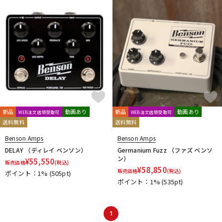
新品
動画あり
新品
動画あり
WEB注文店頭受取可
WEB注文店頭受取可
送料無料
送料無料
Benson Amps
Benson Amps
DELAY （ディレイ ベンソン）
Germanium Fuzz （ファズ ベンソ
ン）
¥
55,550
販売価格
(税込)
¥
58,850
販売価格
(税込)
ポイント：1%
(505pt)
ポイント：1%
(535pt)
1