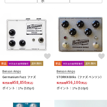
示
ベース
ウクレレ
ドラム
パーカッション
キーボード
電子ピアノ
管楽器
その他楽器
新品
送料無料
新品
送料無料
WEB注文店頭受取可
WEB注文店頭受取可
Benson Amps
Benson Amps
アンプ
エフェクター
Germanium Fuzz ファズ
STORKN B0ks（ファズ ベンソン）
¥
58,850
¥
56,100
販売価格
(税込)
販売価格
(税込)
ポイント：1%
(535pt)
ポイント：1%
(510pt)
DJ機器
DTM