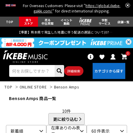
For Overseas Customers: Please visit "
https://global.ikebe-
gakki.com/
" for direct international shipping.
買う
売る
イベント
学割
TOP
店舗一覧
ストア
中古買取
動画
サービス
【重要】熊本県で発生した地震に伴う配送の遅延について(
07月29日
更新)
0
詳細検索
TOP
ONLINE STORE
Benson Amps
Benson Amps 商品一覧
10
件
更に絞り込む
エレキギター
アコギ/エレアコ
在庫ありのみ表
新着順
60 件表示