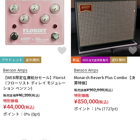
アウトレット
送料無料
新品
送料無料
WEB注文店頭受取可
Benson Amps
Benson Amps
【WEB限定在庫処分セール】Florist
Monarch Reverb Plus Combo【決
（フローリスト ディレイ モジュレー
算特価】
ション ベンソン)
¥
902,000
販売価格
(税込)
¥
46,200
特別価格
販売価格
(税込)
¥
850,000
特別価格
(税込)
¥
44,000
(税込)
ポイント：1%
(7727pt)
ポイント：0%
(0pt)